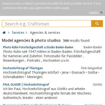
Axxus.eu uses cookies to provide you with the best possible service. If you
continue to the site, you agree to the cookie usage.
×
I agree.
Services
Agencies & services
Model agencies & photo studios
566
results found
Photo Kühn Fotofachgeschäft u.Studio Baden-Baden
Baden-Baden
Photo Kühn seit 1947 mitten in Baden-Baden. Fotofachgeschäft
für Kameras und Zubehör. Fotostudio für Passbilder ,
Bewerbungen , Portraits , Hochzeiten u.v.m.
Hochzeitsfotograf Thüringen
Floh-Seligenthal
Hochzeitsfotograf Thüringen inErfurt • Jena • Eisenach • Gotha •
Schmalkalden • Meiningen
PAUL GLASER | Hochzeitsfotograf
Görlitz
Ich bin Paul, Hochzeitsfotograf aus Görlitz und arbeite
deutschlandweit. Hochzeitsfotografie fernab der Klischees.
Authentisch, kreativ - eben anderes!