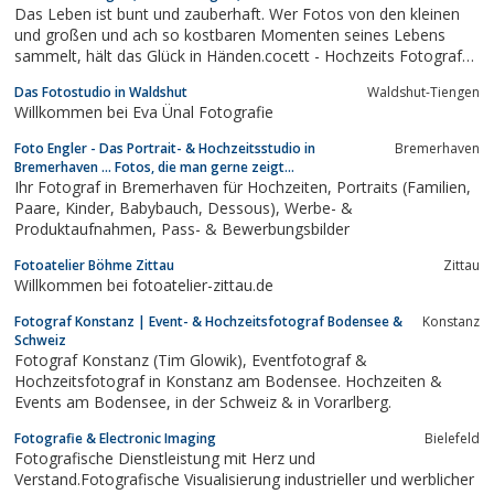
Das Leben ist bunt und zauberhaft. Wer Fotos von den kleinen
und großen und ach so kostbaren Momenten seines Lebens
sammelt, hält das Glück in Händen.cocett - Hochzeits Fotograf
Allgäu, Hochzeitsreportage, Hochzeit in den Bergen, Heiraten am
Das Fotostudio in Waldshut
Waldshut-Tiengen
Nebelhorn, Portrait-, Dessous- und Akt Fotografie, Werbe- und...
Willkommen bei Eva Ünal Fotografie
Foto Engler - Das Portrait- & Hochzeitsstudio in
Bremerhaven
Bremerhaven ... Fotos, die man gerne zeigt...
Ihr Fotograf in Bremerhaven für Hochzeiten, Portraits (Familien,
Paare, Kinder, Babybauch, Dessous), Werbe- &
Produktaufnahmen, Pass- & Bewerbungsbilder
Fotoatelier Böhme Zittau
Zittau
Willkommen bei fotoatelier-zittau.de
Fotograf Konstanz | Event- & Hochzeitsfotograf Bodensee &
Konstanz
Schweiz
Fotograf Konstanz (Tim Glowik), Eventfotograf &
Hochzeitsfotograf in Konstanz am Bodensee. Hochzeiten &
Events am Bodensee, in der Schweiz & in Vorarlberg.
Fotografie & Electronic Imaging
Bielefeld
Fotografische Dienstleistung mit Herz und
Verstand.Fotografische Visualisierung industrieller und werblicher