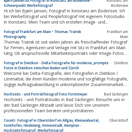
Bjørn Jansen ist Fotograf in Konstanz am Bodensee -
Konstanz am
Schwerpunkt Werbefotograf
Bodensee
Hi ich bin Bjørn Jansen, Fotograf in Konstanz am Bodensee. Ich
bin Werbefotograf und Peoplefotograf mit eigenem Fotostudio
in Konstanz. Mein Team und ich erstellen Image- und
Werbekampagenen sowie Businessportraits für lokale und
Fotograf Frankfurt am Main • Thomas Tratnik
Frankfurt am
internationale Firmen.Fotograf, Konstanz, Sportfotografie,
Photography
Main
Lifestylefotografie, Fitness,...
Thomas Tratnik ist seit vielen Jahren als freischaffender Fotograf
für Firmen, Agenturen und Verlage mit Sitz in Frankfurt am Main
tätig. Ob anspruchsvolle Mitarbeiterportraits oder Image-Fotos
für eine Werbekampagne, professionelle Foto-Reportagen bzw.
Fotograf in Dietikon - Delta Fotografie für moderne, prompte
Dietikon
Foto-Dokumentationen von Konferenzen,
Fotos in Dietikon zwischen Baden und Zürich
Hauptversammlungen, Tagungen und...
Welcome bei Delta-Fotografie, den Fotografen in Dietikon /
Limmattal, die ihren Kunden moderne und sorgfältige Fotografie,
zügige Auftragsabwicklung in unkomplizierter Zusammenarbeit
bieten. Hier finden Sie Informationen und Bildbeispiele zu
Hochzeits - und Porträtfotograf Foto Forstmeyer
Bad Säckingen
unseren Foto-Shooting und Fotostudio.
Hochzeits - und Porträtstudio in Bad Säckingen. Besuche uns in
der Bad Säckinger Altstadt und lasse Dich von unserem
professionellen Team beraten und porträtieren.
Cocett- Fotograf in Oberstdorf im Allgäu, Kleinwalsertal,
Oberstdorf
Sonthofen, Hindelang, Immenstadt, Kempten -
Hochzeitsfotograf, Werbefotograf,