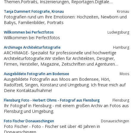
Themen.Portraits, Inszenierungen, Reportagen.Digitale
Bildbearbeitung
Tanja Dammert Fotografie, Kronau
Kronau
Fotografien rund um Ihre Emotionen: Hochzeiten, Newborn und
Babys, Familienbilder, Portraits
Willkommen bei Perfectfotos
Ludwigsburg
Willkommen bei Perfectfotos
Archimage Architekturfotografie
Hamburg
ARCHIMAGE- Spezialist für professionelle und hochwertige
Architekturfotografie.Wir stellen für Architekten, Designer,
Firmen, Hersteller, Magazine, Zeitschriften und Agenturen
überzeugende Fotografien für die anspruchsvolle
Ausgebildete Fotografin am Bodensee
Moos
Architekturkommunikation in Print- und Onlinemedien.Erleben Sie
Ausgebildete Fotografin aus Moos am Bodensee, Höri,
Leidenschaft für Gestaltung und...
Radolfzell, Singen, Konstanz und Umgebung. Ich freue mich auf
Deine Kontaktaufnahme!
Flensburg Foto - Herbert Ohms - Fotograf aus Flensburg
Flensburg
Ihr Fotograf in Flensburg - mit einem großen Archiv an Fotos aus
Flensburg und Umgebung.
Foto Fischer Donaueschingen
Donaueschingen
Foto Fischer - Foto - Fischer seit über 40 Jahren in
Donaueschingen