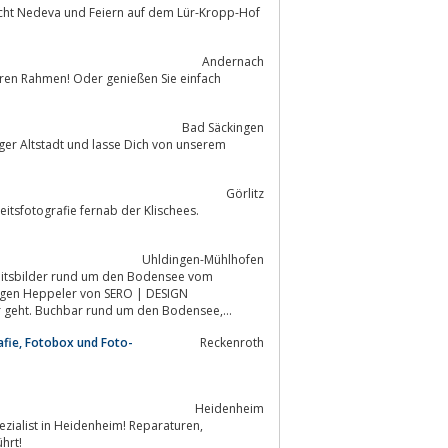
Andernach
eren Rahmen! Oder genießen Sie einfach
Bad Säckingen
nger Altstadt und lasse Dich von unserem
Görlitz
Uhldingen-Mühlhofen
ürgen Heppeler von SERO | DESIGN
er geht. Buchbar rund um den Bodensee,
afie, Fotobox und Foto-
Reckenroth
Heidenheim
ezialist in Heidenheim! Reparaturen,
hrt!