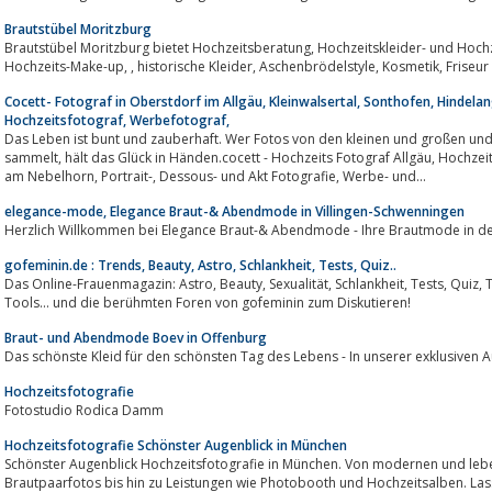
Brautstübel Moritzburg
Brautstübel Moritzburg bietet Hochzeitsberatung, Hochzeitskleider- und Hochzeitsmodeverkauf, Hochzeitsfrisuren,
Hochzeits-Make-up, , historisc
Cocett- Fotograf in Oberstdorf im Allgäu, Kleinwalsertal, Sonthofen, Hindel
Hochzeitsfotograf, Werbefotograf,
Das Leben ist bunt und zauberhaft. Wer Fotos von den kleinen und großen u
sammelt, hält das Glück in Händen.cocett - Hochzeits Fotograf Allgäu, Hochzeitsreportage, Hochzeit in den Bergen, Heiraten
am Nebelhorn, Portrait-, Dessous- und Akt Fotografie, Werbe- und...
elegance-mode, Elegance Braut-& Abendmode in Villingen-Schwenningen
Herzlich Willkommen bei Elegance Braut-& Abendmode - Ihre Brautmode in de
gofeminin.de : Trends, Beauty, Astro, Schlankheit, Tests, Quiz..
Das Online-Frauenmagazin: Astro, Beauty, Sexualität, Schlankheit, Tests, Quiz, Trends... Ratschläge der Experten, interaktive
Tools... und die berühmten Foren von gofeminin zum Diskutieren!
Braut- und Abendmode Boev in Offenburg
Das schönste Kleid für den schönsten Tag des Lebens - In unserer exklusiven A
Hochzeitsfotografie
Fotostudio Rodica Damm
Hochzeitsfotografie Schönster Augenblick in München
Schönster Augenblick Hochzeitsfotografie in München. Von modernen und lebe
Brautpaarfotos bis hin zu Leistungen wie Photobooth und Hochzeitsalben. Lass