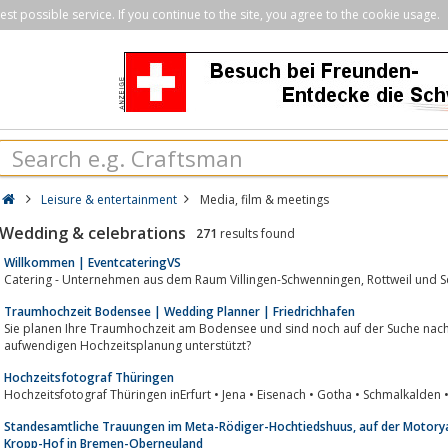
st possible service. If you continue to the site, you agree to the cookie usage.
Leisure & entertainment
Media, film & meetings
Wedding & celebrations
271
results found
Willkommen | EventcateringVS
Catering - Unternehmen aus dem Raum Villingen-S
Traumhochzeit Bodensee | Wedding Planner | Friedrichhafen
Sie planen Ihre Traumhochzeit am Bodensee und sind noch auf der Suche nach einer Wedd
aufwendigen Hochzeitsplanung unterstützt?
Hochzeitsfotograf Thüringen
Hochzeitsfotograf Thüringen inErfurt • Jena • Eisenach • Gotha • Schmalkalden 
Standesamtliche Trauungen im Meta-Rödiger-Hochtiedshuus, auf der Motorya
Kropp-Hof in Bremen-Oberneuland