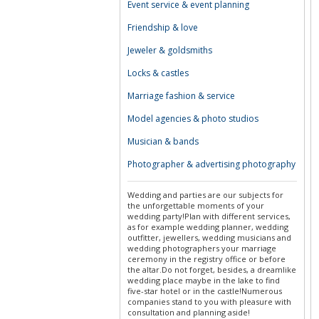
Event service & event planning
Friendship & love
Jeweler & goldsmiths
Locks & castles
Marriage fashion & service
Model agencies & photo studios
Musician & bands
Photographer & advertising photography
Wedding and parties are our subjects for
the unforgettable moments of your
wedding party!Plan with different services,
as for example wedding planner, wedding
outfitter, jewellers, wedding musicians and
wedding photographers your marriage
ceremony in the registry office or before
the altar.Do not forget, besides, a dreamlike
wedding place maybe in the lake to find
five-star hotel or in the castle!Numerous
companies stand to you with pleasure with
consultation and planning aside!