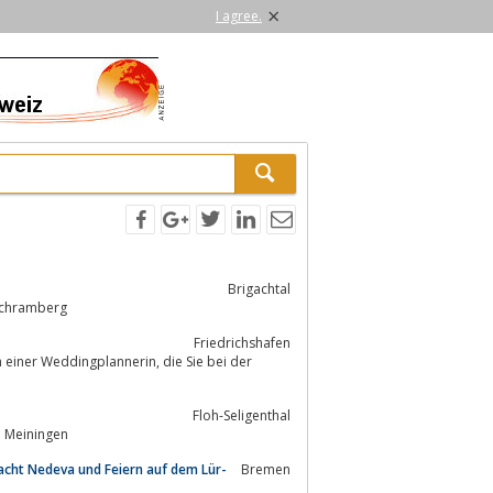
×
I agree.
Brigachtal
chwenningen, Rottweil und Schramberg
Friedrichshafen
ingplannerin, die Sie bei der
Floh-Seligenthal
• Meiningen
cht Nedeva und Feiern auf dem Lür-
Bremen