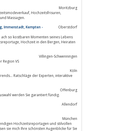
Moritzburg
he Kleider, Aschenbrödelstyle, Kosmetik, Friseur und Massagen.
ang, Immenstadt, Kempten -
Oberstdorf
nd ach so kostbaren Momenten seines Lebens
Villingen-Schwenningen
r Region VS
Köln
Offenburg
uswahl werden Sie garantiert fündig.
Allendorf
München
ndigen Hochzeitsreportagen und stilvollen
en sie mich Ihre schönsten Augenblicke für Sie