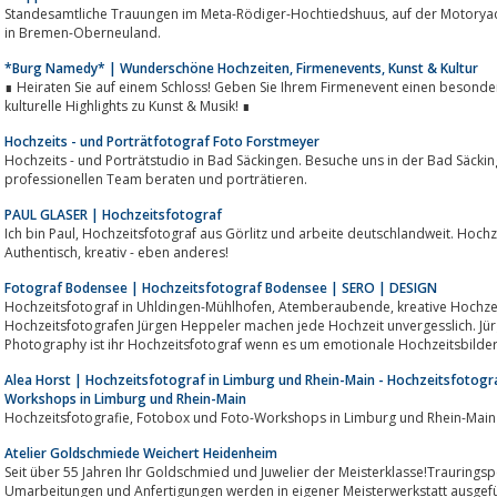
Standesamtliche Trauungen im Meta-Rödiger-Hochtiedshuus, auf der Motoryacht Nedeva und Feiern auf dem Lür-Kropp-Hof
in Bremen-Oberneuland.
*Burg Namedy* | Wunderschöne Hochzeiten, Firmenevents, Kunst & Kultur
∎ Heiraten Sie auf einem Schloss! Geben Sie Ihrem Firmenevent einen besond
kulturelle Highlights zu Kunst & Musik! ∎
Hochzeits - und Porträtfotograf Foto Forstmeyer
Hochzeits - und Porträtstudio in Bad Säckingen. Besuche uns in der Bad Säcki
professionellen Team beraten und porträtieren.
PAUL GLASER | Hochzeitsfotograf
Ich bin Paul, Hochzeitsfotograf aus Görlitz und arbeite deutschlandweit. Hochzeitsfotografie fernab der Klischees.
Authentisch, kreativ - eben anderes!
Fotograf Bodensee | Hochzeitsfotograf Bodensee | SERO | DESIGN
Hochzeitsfotograf in Uhldingen-Mühlhofen, Atemberaubende, kreative Hochzeitsbilder rund um den Bodensee vom
Hochzeitsfotografen Jürgen Heppeler machen jede Hochzeit unvergesslich. J
Photography ist ihr Hochzeitsfotograf wenn es um emotionale Hochzeitsbild
sowie...
Alea Horst | Hochzeitsfotograf in Limburg und Rhein-Main - Hochzeitsfotogr
Workshops in Limburg und Rhein-Main
Hochzeitsfotografie, Fotobox und Foto-Workshops in Limburg und Rhein-Main
Atelier Goldschmiede Weichert Heidenheim
Seit über 55 Jahren Ihr Goldschmied und Juwelier der Meisterklasse!Trauringsp
Umarbeitungen und Anfertigungen werden in eigener Meisterwerkstatt ausgefü