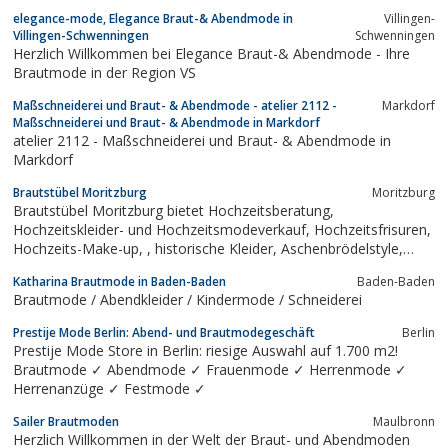
elegance-mode, Elegance Braut-& Abendmode in
Villingen-
Villingen-Schwenningen
Schwenningen
Herzlich Willkommen bei Elegance Braut-& Abendmode - Ihre
Brautmode in der Region VS
Maßschneiderei und Braut- & Abendmode - atelier 2112 -
Markdorf
Maßschneiderei und Braut- & Abendmode in Markdorf
atelier 2112 - Maßschneiderei und Braut- & Abendmode in
Markdorf
Brautstübel Moritzburg
Moritzburg
Brautstübel Moritzburg bietet Hochzeitsberatung,
Hochzeitskleider- und Hochzeitsmodeverkauf, Hochzeitsfrisuren,
Hochzeits-Make-up, , historische Kleider, Aschenbrödelstyle,
Kosmetik, Friseur und Massagen.
Katharina Brautmode in Baden-Baden
Baden-Baden
Brautmode / Abendkleider / Kindermode / Schneiderei
Prestije Mode Berlin: Abend- und Brautmodegeschäft
Berlin
Prestije Mode Store in Berlin: riesige Auswahl auf 1.700 m2!
Brautmode ✓ Abendmode ✓ Frauenmode ✓ Herrenmode ✓
Herrenanzüge ✓ Festmode ✓
Sailer Brautmoden
Maulbronn
Herzlich Willkommen in der Welt der Braut- und Abendmoden