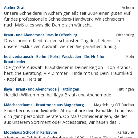
Atelier Gräf
Achern
Unsere Schneiderei in Achern genießt seit 2004 einen guten Ruf
für das professionelle Schneiderei-Handwerk. Wir schneidern
nach Maß alles was die Dame sich wünscht.
Braut- und Abendmode Boev in Offenburg
Offenburg
Das schönste Kleid für den schönsten Tag des Lebens - In
unserer exklusiven Auswahl werden Sie garantiert fündig.
hochzeitsrausch - Berlin | Köln | Wiesbaden - Die Nr.1 für
Köln
Brautkleider
Die größte Auswahl Brautkleider in Deiner Region - Top-Brands,
herzliche Beratung, VIP-Zimmer - Finde mit uns Dein Traumkleid
- Kopf aus, Herz an!
Ilaya | Braut- und Abendmode | Tuttlingen
Tuttlingen
Herzlich Willkommen bei Ilaya Braut- und Abendmode
Mädchenträume - Brautmode aus Magdeburg
Magdeburg OT Buckau
Finde bei uns in individueller Atmosphäre dein Brautkleid und lass
dich ganz persönlich beraten. Ob Maßschneiderungen, Kleider
aus unserem Sortiment oder Accessoires, wir haben das
Passende für deine Hochzeit. Wir freuen uns auf dich. Brautmode
Modehaus Schöpf in Karlsruhe
Karlsruhe
aus Magdeburg, Buckau.
Modehaus Schöpf in Karlsruhe seit 1899 – Mode für alle Anlässe.