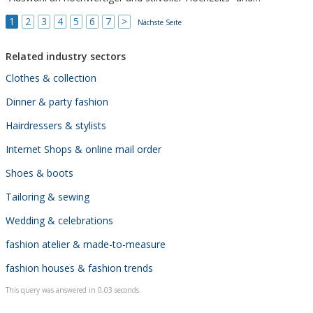
Abendmode sowie Herrenanzüge von namhaften Designern und
1
2
3
4
5
6
7
>
kreativen Newcomern. Klassisch, romantisch, extravagant oder
Nächste Seite
verspielt. Und immer zeitlos schön.
Related industry sectors
Clothes & collection
Dinner & party fashion
Hairdressers & stylists
Internet Shops & online mail order
Shoes & boots
Tailoring & sewing
Wedding & celebrations
fashion atelier & made-to-measure
fashion houses & fashion trends
This query was answered in 0,03 seconds.