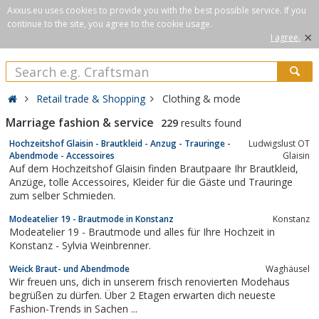
Axxus.eu uses cookies to provide you with the best possible service. If you
continue to the site, you agree to the cookie usage.
×
I agree.
Retail trade & Shopping
Clothing & mode
Marriage fashion & service
229
results found
Hochzeitshof Glaisin - Brautkleid - Anzug - Trauringe -
Ludwigslust OT
Abendmode - Accessoires
Glaisin
Auf dem Hochzeitshof Glaisin finden Brautpaare Ihr Brautkleid,
Anzüge, tolle Accessoires, Kleider für die Gäste und Trauringe
zum selber Schmieden.
Modeatelier 19 - Brautmode in Konstanz
Konstanz
Modeatelier 19 - Brautmode und alles für Ihre Hochzeit in
Konstanz - Sylvia Weinbrenner.
Weick Braut- und Abendmode
Waghäusel
Wir freuen uns, dich in unserem frisch renovierten Modehaus
begrüßen zu dürfen. Über 2 Etagen erwarten dich neueste
Fashion-Trends in Sachen ...