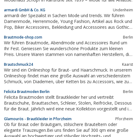
armardi GmbH & Co. KG
Undenheim
armardi der Spezialist in Sachen Mode und trends. Wir führen
Damenmode, Herrenmode, Young Fashion, Artikel aus Rock und
Pop, Biker Accessoires, Bekleidung und Accessoires aus Gothic
Punk und Underground, Motorroller, Quads und Parts. Bei uns
Brautmode-shop.com
Berlin
findet man immer die neuesten Trends und die neueste Mode.
Wir führen Brautmode, Abendmode und Accessoires Rund um
Des weiteren findet man bei...
Ihr Fest. Geniessen Sie wunderschöne Produkte zum kleinen
Preis. Unsere Waren stammen von namenhaften Herstellern, die
für Ihre Qualität bekannt sind.
Brautschmuck24
Kaarst
Wir sind ein Onlineshop für Braut- und Haarschmuck. In unserem
Onlineshop findet man eine große Auswahl an verschiedenstem
Schmuck, von Diademen, über Ketten bis zu Accessoirs, wie zum
Beispiel Handschuhe. Für jeden Geschmack ist hier was
Felicita Brautmoden Berlin
Berlin
passendes dabei. Eine schnelle und zuverlässige Lieferung
Felicita Brautmoden stellt Brautkleider her und vertreibt
zeichnen den Shop aus.
Brautschuhe, Brauttaschen, Schleier, Stolen, Reifröcke, Dessous
für die Braut. Jährlich wird eine neue Kollektion vorgestellt und im
eigenen Katalog, der in verschiedenen Standesämtern sowie bei
Glamourös - Brautkleider in Pforzheim
Pforzheim
diversen Fotografen und Juwelieren erhältlich ist. Auf der Website
Ob für Braut oder Bräutigam, stilsichere Brauteltern oder
ist...
elegante Trauzeugen.Bei uns finden Sie auf 300 qm eine große
Auswahl an hochwertiger und stilvoller Hochzeits- und