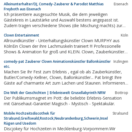
Alleinunterhalter/DJ, Comedy-Zauberer & Parodist Matthias
Eisenach
längst vergangene Zeiten wieder auferstehen. Die Musik reicht
Freyboth aus Eisenach
von poetischen Balladen bis zu...
Ich präsentiere ausgesuchte Musik, die dem jeweiligen
Gästekreis in Lautstärke und Auswahl bestens angepasst ist.
Zudem tragen verschiedene Shows (die Mischung machts) zur
Unterhaltung maßgeblich bei. Erleben Sie z.B. meine aktuelle
Clown Entertainment
Köln
„Comedy-Stand-Up-Zaubershow“ sowie meine preisgekrönten
Allroundkünstler - Unterhaltungskünstler Clown MURPHY aus
"Kerkeling-Parodie-Show(s)"...
KölnEin Clown der ihre Lachmuskeln trainiert !!! Professionelle
Shows & Animation für groß und KLEIN. Clown, Zauberkünstler,
Show Kellner, Unterhaltungskünstler, Komiker, Zauberer,
comedy-pat Zauberer Clown Animationskünstler Ballonkünstler
Inzlingen
Pantomime, Komiker, Ballon-Künstler, Kinderclown,
etc.
Zauberkünstler,...
Machen Sie Ihr Fest zum Erlebnis , egal ob als Zauberkünstler,
Butler/Comedy-Kellner, Clown, Ballonkünstler... Pat bringt Ihre
Gäste auf charmante Art zum Lachen und Staunen. Informieren
Sie sich auf www.comedy-pat.de oder www.clown-pat.de
Die Welt der Geschichten | Erlebniswelt Grusellabyrinth NRW
Bottrop
Der Publikumsmagnet im Pott: die beliebte Erlebnis-Sensation
mit Gänsehaut-Garantie! Magisch - Mystisch - Spektakulär.
Mobile Hochzeitsdiscothek für
Stralsund
Stralsund,Greifswald,Rostock,Neubrandenburg,Schwerin,Insel
Rügen und Usedom
Discjokey für Hochzeiten in Mecklenburg-Vorpommern.Wir