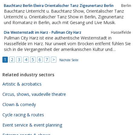
noch ohne Technik mindestens 5-6 Stunden ohne Noten sein
Bauchtanz Berlin Elwira Orientalischer Tanz Zigeunertanz Berlin
Berlin
Publikum begeistern kann! Das ist - Quetschenpower Live !Auch
Bauchtanz Unterricht u. Bauchtanz Show, Orientalischer Tanz
als Duo...
Unterricht u. Orientalischer Tanz Show in Berlin, Zigeunertanz
und Romatanz in Berlin, auch mit Gesang und Live Musik.
Die Westernstadt im Harz - Pullman City Harz
Hasselfelde
Pullman City Harz ist eine authentische Westernstadt in
Hasselfelde im Harz. Nur unweit vom Brocken entfernt fühlen Sie
sich in die Vergangenheit der amerikanischen Kultur und
Geschichte zurückversetzt. Pullman City/Harz ist dabei völlig
1
2
3
4
5
6
7
>
gewaltfrei, d.h. es wird nicht geschossen und auf jegliche
Nächste Seite
Gewaltverherrlichung verzichtet. Die...
Related industry sectors
Artistic & acrobatics
Circus, shows, vaudeville theatre
Clown & comedy
Cycle racing & routes
Event service & event planning