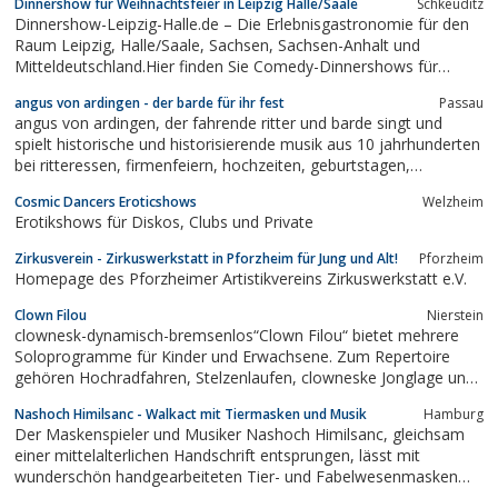
Dinnershow für Weihnachtsfeier in Leipzig Halle/Saale
Schkeuditz
FernsehenBayern 3 RadioGasteig MünchenTheater Moller Haus...
Dinnershow-Leipzig-Halle.de – Die Erlebnisgastronomie für den
Raum Leipzig, Halle/Saale, Sachsen, Sachsen-Anhalt und
Mitteldeutschland.Hier finden Sie Comedy-Dinnershows für
Firmenfeiern, Weihnachtsfeiern und Veranstaltungen und Events
angus von ardingen - der barde für ihr fest
Passau
in Leipzig - Halle/Saale.Erleben Sie die verschiedenen
angus von ardingen, der fahrende ritter und barde singt und
thematische Comedy-Dinnershows in...
spielt historische und historisierende musik aus 10 jahrhunderten
bei ritteressen, firmenfeiern, hochzeiten, geburtstagen,
vereinsfesten, etc.
Cosmic Dancers Eroticshows
Welzheim
Erotikshows für Diskos, Clubs und Private
Zirkusverein - Zirkuswerkstatt in Pforzheim für Jung und Alt!
Pforzheim
Homepage des Pforzheimer Artistikvereins Zirkuswerkstatt e.V.
Clown Filou
Nierstein
clownesk-dynamisch-bremsenlos“Clown Filou“ bietet mehrere
Soloprogramme für Kinder und Erwachsene. Zum Repertoire
gehören Hochradfahren, Stelzenlaufen, clowneske Jonglage und
Modellierballonkunst.Kinderprogramme: „Filous
Nashoch Himilsanc - Walkact mit Tiermasken und Musik
Hamburg
Seeräuberstreiche“, „Filous verzauberte
Der Maskenspieler und Musiker Nashoch Himilsanc, gleichsam
Zirkuswelt“.Erwachsenenprogramme: „Filous...
einer mittelalterlichen Handschrift entsprungen, lässt mit
wunderschön handgearbeiteten Tier- und Fabelwesenmasken
und nach historischen Vorlagen rekonstruierten Instrumenten