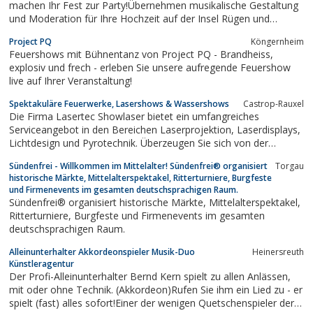
machen Ihr Fest zur Party!Übernehmen musikalische Gestaltung
und Moderation für Ihre Hochzeit auf der Insel Rügen und
Usedom, Landkreis:Müritz, Ostvorpommern, Nordvorpommern,
Project PQ
Köngernheim
Mecklenburg-Strelitz, Uecker-Randow.Nordwestmecklenburg,
Feuershows mit Bühnentanz von Project PQ - Brandheiss,
Parchim, Bad Doberan, Ludwigslust,...
explosiv und frech - erleben Sie unsere aufregende Feuershow
live auf Ihrer Veranstaltung!
Spektakuläre Feuerwerke, Lasershows & Wassershows
Castrop-Rauxel
Die Firma Lasertec Showlaser bietet ein umfangreiches
Serviceangebot in den Bereichen Laserprojektion, Laserdisplays,
Lichtdesign und Pyrotechnik. Überzeugen Sie sich von der
Vielzahl unterschiedlicher Showlaser, Feuerwerke oder
Sündenfrei - Willkommen im Mittelalter! Sündenfrei® organisiert
Torgau
Wassershows für verschiedene Veranstaltungen, Präsentationen
historische Märkte, Mittelalterspektakel, Ritterturniere, Burgfeste
und Ausstellungen.
und Firmenevents im gesamten deutschsprachigen Raum.
Sündenfrei® organisiert historische Märkte, Mittelalterspektakel,
Ritterturniere, Burgfeste und Firmenevents im gesamten
deutschsprachigen Raum.
Alleinunterhalter Akkordeonspieler Musik-Duo
Heinersreuth
Künstleragentur
Der Profi-Alleinunterhalter Bernd Kern spielt zu allen Anlässen,
mit oder ohne Technik. (Akkordeon)Rufen Sie ihm ein Lied zu - er
spielt (fast) alles sofort!Einer der wenigen Quetschenspieler der