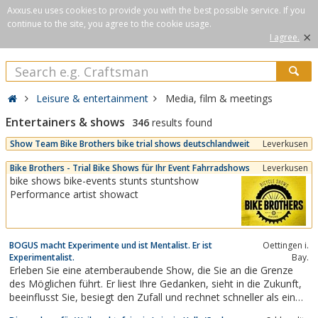
Axxus.eu uses cookies to provide you with the best possible service. If you
continue to the site, you agree to the cookie usage.
×
I agree.
Leisure & entertainment
Media, film & meetings
Entertainers & shows
346
results found
Show Team Bike Brothers bike trial shows deutschlandweit
Leverkusen
Bike Brothers - Trial Bike Shows für Ihr Event Fahrradshows
Leverkusen
bike shows bike-events stunts stuntshow
Performance artist showact
BOGUS macht Experimente und ist Mentalist. Er ist
Oettingen i.
Experimentalist.
Bay.
Erleben Sie eine atemberaubende Show, die Sie an die Grenze
des Möglichen führt. Er liest Ihre Gedanken, sieht in die Zukunft,
beeinflusst Sie, besiegt den Zufall und rechnet schneller als ein
Computer. BOGUS wird Sie unterhalten!Referenzen:Bayerisches