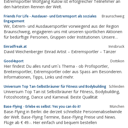
Extremsportler Wolfgang Kulow ist erfolgreicher Teilnehmer an
faszinierende und unvergleichliche...
den härtesten Rennen der Welt.
Friends For Life - Ausdauer- und Extremsport als soziales
Braunschweig
Engagement
Wir, Extrem- und Ausdauersportler vorwiegend aus der Region
Braunschweig, engagieren uns mit unseren sportlichen Aktionen
für bedürftige Personen, Gruppen oder Institutionen. Unsere
Spendengelder sollen dazu beitragen, Menschen zu helfen bzw.
Einradfreak.at
Innsbruck
sie zu unterstützen.
David Weichenberger Einrad Artist – Extremsportler – Tänzer
Good4sport
Dottikon
Hier findest Du alles rund um´s Thema - ob Profisportler,
Breitensportler, Extremsportler oder aus Spass am Besonderen.
Informationen, Tipps, Links und mehr.
Universum Top Tan-Selbstbräuner für Fitness und Bodybuilding
Schleiden
Universum Top Tan ist Selbstbräuner für Fitness, Bodybuilding,
Fotoshooting, Dance und Karneval. Beste Quallität
Base-Flying - Erlebe es selbst: Yes you can do it!
München
Base-Flying in Berlin: die derzeit schnellste Personenabseilwinde
der Welt. Base-Flying Termine, Base-Flying Preise und News.
Flüge ab € 49.-. Hier einfach und bequem bestellen