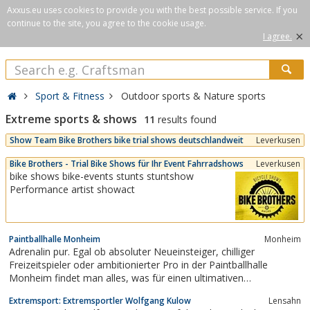
Axxus.eu uses cookies to provide you with the best possible service. If you
continue to the site, you agree to the cookie usage.
×
I agree.
Sport & Fitness
Outdoor sports & Nature sports
Extreme sports & shows
11
results found
Show Team Bike Brothers bike trial shows deutschlandweit
Leverkusen
Bike Brothers - Trial Bike Shows für Ihr Event Fahrradshows
Leverkusen
bike shows bike-events stunts stuntshow
Performance artist showact
Paintballhalle Monheim
Monheim
Adrenalin pur. Egal ob absoluter Neueinsteiger, chilliger
Freizeitspieler oder ambitionierter Pro in der Paintballhalle
Monheim findet man alles, was für einen ultimativen
Adrenalinkick von Nöten ist. Paintball ist ein Sport, der
Extremsport: Extremsportler Wolfgang Kulow
Lensahn
Teamwork, Taktik, Nervenkitzel, Strategie und Action auf eine