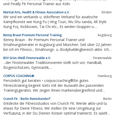
Kostenerstattung nach § 20 SGB V anerkannt...
und Finally Fit Personal Trainer aus Köln.
Martial Arts, Health & Fitness Association e.V.
Emden
Wir sind ein verbands u. stiloffener Verband für asiatische
Kampfkünste wie Kung Fu ( Ving Tsun, Wu Shu sanda, All Style
Kung Fu), Kickboxen, Tai Chi etc., Es weden Gruppen u.
Privatunterricht sowie Seminare und Lehrerausbildung
Benny Braun Premium Personal Training
Augsburg
angeboten, Prüfungen für alle Schüler u. Dangrade sowie
Benny Braun - Ihr Premium Personal Trainer und
Einstufungen möglich.
Ernährungsberater in Augsburg und München. Seit über 22 Jahren
bin ich im Fitness-, Ernährungs- u. Bodybuildingbereich aktiv. Ich
bin ehrgeiziger Geschäftsmann, Blogger und ein disziplinierter
BSV Grün-Weiß Finsterwalde e.V.
Finsterwalde
Selfmademan. Genau hier kommt Ihnen mein bewährtes und
...der Finsterwalder Traditionsverein stellt sich vor; Handball,
eigens entwickeltes Programm...
Bogenschützen, Gymnastik....
CORPUS COACHING®
Hamburg
Persönlich gut beraten • corpuscoaching®Ein gutes
Fitnesstraining beginnt stets mit der Auswahl des passenden
Trainingsgerätes. Wir zeigen Ihnen markenübergreifend und
objektiv, welches Fitnessgerät - sei es nun Laufband, Rudergerät,
Crunch Fit - Berlin-Reinickendorf
Berlin
Ergometer oder Crosstrainer und Kraftstation - das passende
Entdecke die Fitnessstudios von Crunch Fit. Werde aktiv und tu
Trainingsgerät für Sie ist. In...
etwas für Deine Fitness. Wir stellen Dir eine Umgebung zur
Verfügung, in der Du Deinen Körper optimal trainierst. Es spielt