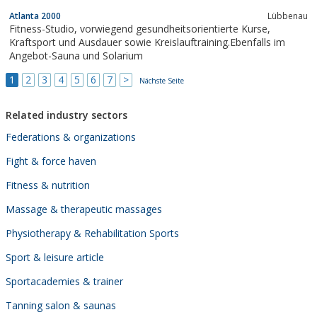
Ving Chun-Burg Disternich auf einem Gelände von 100.000
Atlanta 2000
Lübbenau
m².Von dort aus wird die internationale Arbeit von General
Fitness-Studio, vorwiegend gesundheitsorientierte Kurse,
Manager Birol Özden und seinem...
Kraftsport und Ausdauer sowie Kreislauftraining.Ebenfalls im
Angebot-Sauna und Solarium
1
2
3
4
5
6
7
>
Nächste Seite
Related industry sectors
Federations & organizations
Fight & force haven
Fitness & nutrition
Massage & therapeutic massages
Physiotherapy & Rehabilitation Sports
Sport & leisure article
Sportacademies & trainer
Tanning salon & saunas