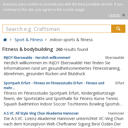
Axxus.eu uses cookies to provide you with the best possible service. If you
continue to the site, you agree to the cookie usage.
×
I agree.
Sport & Fitness
indoor-sports & fitness
Fitness & bodybuilding
260
results found
INJOY Eberswalde - Herzlich willkommen!
Eberswalde
Herzlich willkommen im INJOY Eberswalde! Hier finden Sie
Informationen rund um gesundheitsorientiertes Fitnesstraining,
Abnehmen, gesunden Rücken und Blutdruck
Sportpark Erfurt - Fitness im Fitnessstudio Erfurt - Fitness und
Erfurt
mehr...
Fitness im Fitnessstudio Sportpark Erfurt, Kindergeburtstage
feiern, der Sportstätte und Sporthalle für Fitness Kurse Tennis
Squash Badminton Indoor Soccer Tischtennis Bowling Sportsbar
Firmenangebote Seminarraum
A.S.VC. All Style Ving Chun Akademie Hannover
Hannover
Die A.S.VC. Lizenz-Akademie Hannover unterrichtet VC-Ving Chun
nach dem Konzeptvon Welt-Cheftrainer Sigung Birol Özden.Der