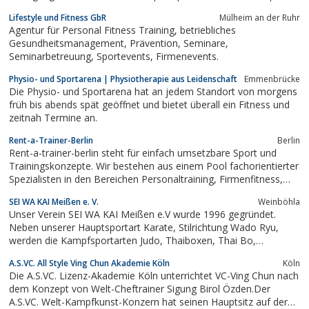
keine Rolle, ob du Körperfett verbrennen oder viele Muskeln
Lifestyle und Fitness GbR
Mülheim an der Ruhr
aufbauen möchtest. Dank unserer hochwertigen Ausstattung mit
Agentur für Personal Fitness Training, betriebliches
modernsten...
Gesundheitsmanagement, Prävention, Seminare,
Seminarbetreuung, Sportevents, Firmenevents.
Physio- und Sportarena | Physiotherapie aus Leidenschaft
Emmenbrücke
Die Physio- und Sportarena hat an jedem Standort von morgens
früh bis abends spät geöffnet und bietet überall ein Fitness und
zeitnah Termine an.
Rent-a-Trainer-Berlin
Berlin
Rent-a-trainer-berlin steht für einfach umsetzbare Sport und
Trainingskonzepte. Wir bestehen aus einem Pool fachorientierter
Spezialisten in den Bereichen Personaltraining, Firmenfitness,
Rehabilitation und Ernährung.Fachliche Kompetenz und
SEI WA KAI Meißen e. V.
Weinböhla
jahrelange Erfahrung geben uns die Möglichkeiten an die Hand,
Unser Verein SEI WA KAI Meißen e.V wurde 1996 gegründet.
einen außergewöhnlichen...
Neben unserer Hauptsportart Karate, Stilrichtung Wado Ryu,
werden die Kampfsportarten Judo, Thaiboxen, Thai Bo,
Gymnastik und Aerobic. trainiert. Unser Verein hat viele Mitglieder
A.S.VC. All Style Ving Chun Akademie Köln
Köln
in 15 Außenstellen/Orten.
Die A.S.VC. Lizenz-Akademie Köln unterrichtet VC-Ving Chun nach
dem Konzept von Welt-Cheftrainer Sigung Birol Özden.Der
A.S.VC. Welt-Kampfkunst-Konzern hat seinen Hauptsitz auf der