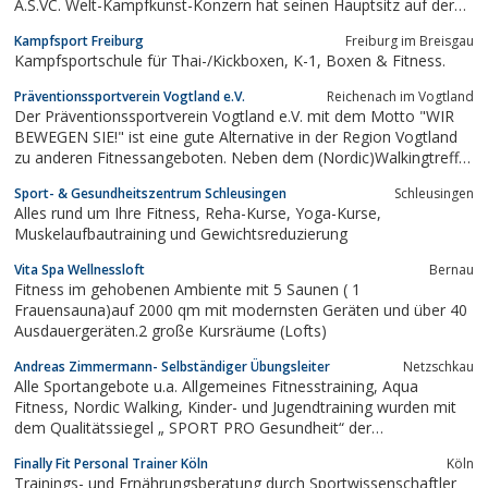
A.S.VC. Welt-Kampfkunst-Konzern hat seinen Hauptsitz auf der
Ving Chun-Burg Disternich auf einem Gelände von 100.000
Kampfsport Freiburg
Freiburg im Breisgau
m².Von dort aus wird die internationale Arbeit von General
Kampfsportschule für Thai-/Kickboxen, K-1, Boxen & Fitness.
Manager Birol Özden und...
Präventionssportverein Vogtland e.V.
Reichenach im Vogtland
Der Präventionssportverein Vogtland e.V. mit dem Motto "WIR
BEWEGEN SIE!" ist eine gute Alternative in der Region Vogtland
zu anderen Fitnessangeboten. Neben dem (Nordic)Walkingtreff
wird auch noch ein Sportabzeichentreff und Lauftreff angeboten.
Sport- & Gesundheitszentrum Schleusingen
Schleusingen
Für (Nordic)Walking, Laufen, Entspannungstraining, Aqua
Alles rund um Ihre Fitness, Reha-Kurse, Yoga-Kurse,
Fitness,...
Muskelaufbautraining und Gewichtsreduzierung
Vita Spa Wellnessloft
Bernau
Fitness im gehobenen Ambiente mit 5 Saunen ( 1
Frauensauna)auf 2000 qm mit modernsten Geräten und über 40
Ausdauergeräten.2 große Kursräume (Lofts)
Andreas Zimmermann- Selbständiger Übungsleiter
Netzschkau
Alle Sportangebote u.a. Allgemeines Fitnesstraining, Aqua
Fitness, Nordic Walking, Kinder- und Jugendtraining wurden mit
dem Qualitätssiegel „ SPORT PRO Gesundheit“ der
Bundesärztekammer und dem Deutschen Olympischen Sport
Finally Fit Personal Trainer Köln
Köln
Bund mehrfach ausgezeichnet, von den Krankenkassen mit der
Trainings- und Ernährungsberatung durch Sportwissenschaftler