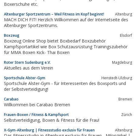
Boxerschuhe etc.
Altenburger Sportzentrum – Weil Fitness im Kopf beginnt!
Altenburg
MACH DICH FIT! Herzlich Willkommen auf der Internetseite des
Altenburger Sportzentrums.
Boxzeug
Elsdorf
Boxzeug Online Shop bietet Boxbedarf Boxzubehör
Kampfsportartikel wie Box Schutzausrüstung Trainingszubehör
für MMA Boxen Kick- Thai Boxen
Roter Stern Sudenburg e.V.
Magdeburg
Aktuelles aus dem Verein
Sportschule Alster-Gym
Henstedt-Ulzburg
Sportschule Alster-Gym - für Interessenten des Boxsports und
der Selbstverteidigung!
Carabao
Bremen
Willkommen bei Carabao Bremen
Frauen-Boxen / Fitness & Kampfsport
Zürich
Selbstverteidigung, Boxen & Fitness für die Frau!
X-Gym-Altenburg | Fitnessstudio exclusiv für Frauen
Altenburg
Das Fitnessstudio in Altenburg exclusiv für Frauen - Milonzirkel |