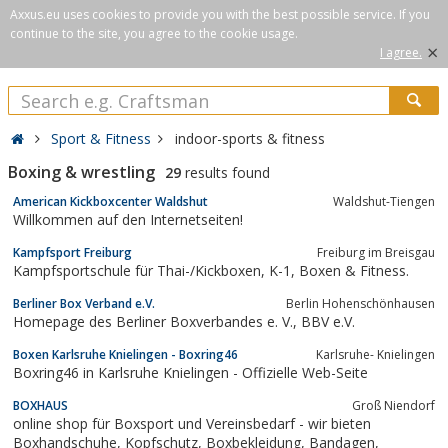
Axxus.eu uses cookies to provide you with the best possible service. If you
continue to the site, you agree to the cookie usage.
×
I agree.
Sport & Fitness
indoor-sports & fitness
Boxing & wrestling
29
results found
American Kickboxcenter Waldshut
Waldshut-Tiengen
Willkommen auf den Internetseiten!
Kampfsport Freiburg
Freiburg im Breisgau
Kampfsportschule für Thai-/Kickboxen, K-1, Boxen & Fitness.
Berliner Box Verband e.V.
Berlin Hohenschönhausen
Homepage des Berliner Boxverbandes e. V., BBV e.V.
Boxen Karlsruhe Knielingen - Boxring46
Karlsruhe- Knielingen
Boxring46 in Karlsruhe Knielingen - Offizielle Web-Seite
BOXHAUS
Groß Niendorf
online shop für Boxsport und Vereinsbedarf - wir bieten
Boxhandschuhe, Kopfschutz, Boxbekleidung, Bandagen,