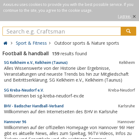
Axxus.eu uses cookies to provide you with the best possible service. If you
continue to the site, you agree to the cookie usage.
×
I agree.
Sport & Fitness
Outdoor sports & Nature sports
Football & handball
159
results found
SG Kelkheim e.V., Kelkheim (Taunus)
Kelkheim
Alles Wissenswerte von der Historie über Ergebnisse,
Veranstaltungen und neueste Trends bis hin zur Mitgliedschaft
und Beitrittserklärung. SG Kelkheim e.V., Kelkheim (Taunus)
SG Kreba-Neudorf e.V.
Kreba-Neudorf
Willkommen bei sg-kreba-neudorf-ev.de
BHV - Badischer Handball-Verband
Karlsruhe
Willkommen auf den Internetseiten des BHV in Karlsruhe
Hannover 96
Hannover
Willkommen auf der offiziellen Homepage von Hannover 96! Hier
gibt es aktuelle News, alles zum Spieltag, 96TV-Videos, Infos zu