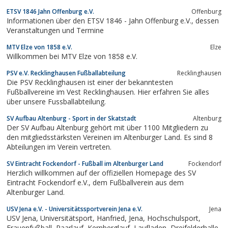
ETSV 1846 Jahn Offenburg e.V.
Offenburg
Informationen über den ETSV 1846 - Jahn Offenburg e.V., dessen
Veranstaltungen und Termine
MTV Elze von 1858 e.V.
Elze
Willkommen bei MTV Elze von 1858 e.V.
PSV e.V. Recklinghausen Fußballabteilung
Recklinghausen
Die PSV Recklinghausen ist einer der bekanntesten
Fußballvereine im Vest Recklinghausen. Hier erfahren Sie alles
über unsere Fussballabteilung.
SV Aufbau Altenburg - Sport in der Skatstadt
Altenburg
Der SV Aufbau Altenburg gehört mit über 1100 Mitgliedern zu
den mitgliedsstärksten Vereinen im Altenburger Land. Es sind 8
Abteilungen im Verein vertreten.
SV Eintracht Fockendorf - Fußball im Altenburger Land
Fockendorf
Herzlich willkommen auf der offiziellen Homepage des SV
Eintracht Fockendorf e.V., dem Fußballverein aus dem
Altenburger Land.
USV Jena e.V. - Universitätssportverein Jena e.V.
Jena
USV Jena, Universitätsport, Hanfried, Jena, Hochschulsport,
Frauenfußball, Paarlauf, Kernberglauf, Laufladen, Dreifelderhalle