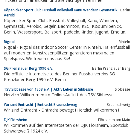
Tickets und Fanartikeln und alle wichtigen Termine!
Köpenicker Sport Club Fussball Volleyball Kanu Wandern Gymnastik
Berlin
Aerobi
Köpenicker Sport Club, Fussball, Volleyball, Kanu, Wandern,
Gymnastik, Aerobic, Segeln,Badminton, KSC, K&ouml;penick,
Berlin, Wassersport, Ballsport, paddeln,Kinder, Jugend, Erholung,
Freizeit, Sport, Freizeitsport, Verein,Verband, SC, Games,
Rigoal
Rinteln
Rigoal - Rigoal das Indoor Soccer Center in Rinteln. Hallenfussball
auf modernen Kunstrasenplätzen garantieren maximalen
Spielspass. Wir freuen uns aus Sie!
SG Prenzlauer Berg 1990 e.V.
Berlin Prenzlauer Berg
Die offizielle Internetseite des Berliner Fussballvereins SG
Prenzlauer Berg 1990 e.V. Berlin
TSV Sibbesse von 1908 e.V. | Aktiv Leben in Sibbesse
Sibbesse
Herzlich Willkommen im Online-Auftritt des TSV Sibbesse!
Wir sind Eintracht | Eintracht Braunschweig
Braunschweig
Wir sind Eintracht - Eintracht bewegt ! Herzlich willkommen !
DJK Flörsheim
Flörsheim am Main
Willkommen auf den Internetseiten der DJK Flörsheim, Sportclub
Schwarzweiß 1924 e.V.