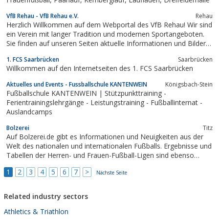
VfB Rehau - VfB Rehau e.V.
Rehau
Herzlich Willkommen auf dem Webportal des VfB Rehau! Wir sind
ein Verein mit langer Tradition und modernen Sportangeboten.
Sie finden auf unseren Seiten aktuelle Informationen und Bilder,
Serviceangebote sowie Wissenswertes zu Gegenwart und
1. FCS Saarbrücken
Saarbrücken
Geschichte des VfB Rehau e. V. Partner und Sponsoren In Rehau
Willkommen auf den Internetseiten des 1. FCS Saarbrücken
und der Region sind wir für viele...
Aktuelles und Events - Fussballschule KANTENWEIN
Königsbach-Stein
Fußballschule KANTENWEIN | Stützpunkttraining -
Ferientrainingslehrgänge - Leistungstraining - Fußballinternat -
Auslandcamps
Bolzerei
Titz
Auf Bolzerei.de gibt es Informationen und Neuigkeiten aus der
Welt des nationalen und internationalen Fußballs. Ergebnisse und
Tabellen der Herren- und Frauen-Fußball-Ligen sind ebenso
abrufbar wie Fußball-Videos und lustige Clips.
1
2
3
4
5
6
7
>
Nächste Seite
Related industry sectors
Athletics & Triathlon