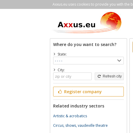
Axxus.eu uses cookies to provide you with the be
Where do you want to search?
State:
City:
Refresh city
Register company
Related industry sectors
Artistic & acrobatics
Circus, shows, vaudeville theatre