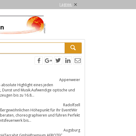
×
I agree.
Appenweier
absolute Highlight eines jeden
nd
eugen bis zu 16.8...
Radolfzell
ßergewöhnlichen Höhepunkt für Ihr Event!Wir
ühren Perfekt
tsfeuerwerk bis...
Augsburg
mbHTerrabit GmbHPremium AEROTEC