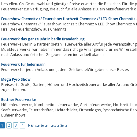
bestellen. Große Auswahl und günstige Preise erwarten die Besucher. Für die persönliche Beratung stehen erfahrene
Feuerwerker zur Verfügung, die auch für alle Anlässe z.B. ein Musikfeuerwer
Feuershow Chemnitz // Feuershow Hochzeit Chemnitz // LED Show Chemnitz /
Feuershow Chemnitz // Feuershow Hochzeit Chemnitz // LED Show Chemnitz // Fe
Fire! Die Feuerlichtshow aus Chemnitz
Feuerwerk das ganze Jahr in berlin Brandenburg
Feuerwerke Berlin & Partner bieten Feuerwerke aller Art für jede Veranstaltung.Ob Großevent, 
Musikfeuerwerke, wir haben immer das richtige Arrangement für Sie.Wir erstellen Ihnen gerne ein Angebot, da wir jede Show
nach Anlass und örtlichenGegebenheiten individuell planen.
Feuerwerk für Jedermann
Feuerwerk für jeden Anlass und jedem GeldbeutelWir geben unser Bestes
Mega Pyro Show
Preiswerte Groß-, Garten-, Höhen- und Hochzeitsfreuerwerke aller Art und Größe individuel auf sie und ihre Bedürfnisse
zugeschnitten.
Büttner Feuerwerke
Höhenfeuerwerke, Kombinetionsfeuerwerke, Gartenfeuerwerke, Hochzeitsfeuerwerk, Barockfeuerwerke, Musikfeuerwerke,
Seefeuerwerke, Feuerschriften, Lichterbilder, Firmenlogos, Pyrotechnische Beratung, Verkauf, Indoorfeuerwerke,
Bühnenshows.
1
2
3
4
Nächste Seite
Letzte Seite