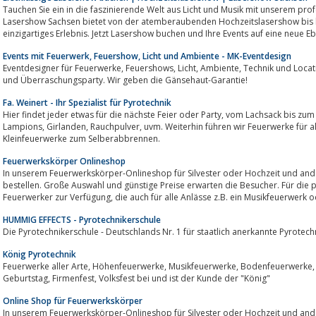
Tauchen Sie ein in die faszinierende Welt aus Licht und Musik mit unserem pro
Lasershow Sachsen bietet von der atemberaubenden Hochzeitslasershow bis hi
einzigartiges Erlebnis. Jetzt Lasershow buchen und Ihre Events auf eine neue 
Events mit Feuerwerk, Feuershow, Licht und Ambiente - MK-Eventdesign
Eventdesigner für Feuerwerke, Feuershows, Licht, Ambiente, Technik und Locations für ihr Jubiläum, Firmenevent, Hochzeit
und Überraschungsparty. Wir geben die Gänsehaut-Garantie!
Fa. Weinert - Ihr Spezialist für Pyrotechnik
Hier findet jeder etwas für die nächste Feier oder Party, vom Lachsack bis zum Feuerwerk. Die Firma WeiSe liefert Fackeln,
Lampions, Girlanden, Rauchpulver, uvm. Weiterhin führen wir Feuerwerke für alle Gelegenheiten durch oder liefern
Kleinfeuerwerke zum Selberabbrennen.
Feuerwerkskörper Onlineshop
In unserem Feuerwerkskörper-Onlineshop für Silvester oder Hochzeit und anderen Anlässe, das privat
bestellen. Große Auswahl und günstige Preise erwarten die Besucher. Für die persönliche Beratung stehen erfahrene
Feuerwerker zur Verfügung, die auch für alle Anlässe z.B. ein Musikfeuerwer
HUMMIG EFFECTS - Pyrotechnikerschule
Die Pyrotechnikerschule - Deutschlands Nr. 1 für staatlich anerkannte Pyrotec
König Pyrotechnik
Feuerwerke aller Arte, Höhenfeuerwerke, Musikfeuerwerke, Bodenfeuerwerke, Bengalbeleuchtung,egal ob Hochzeit,
Geburtstag, Firmenfest, Volksfest bei und ist der Kunde der "König"
Online Shop für Feuerwerkskörper
In unserem Feuerwerkskörper-Onlineshop für Silvester oder Hochzeit und anderen Anlässe, das privat