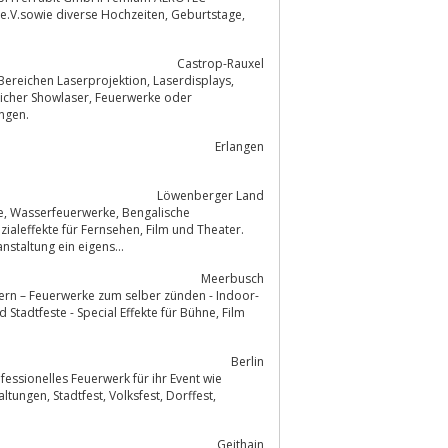
iverse Hochzeiten, Geburtstage,
Castrop-Rauxel
aserprojektion, Laserdisplays,
ser, Feuerwerke oder
sstellungen.
Erlangen
Löwenberger Land
nstaltung ein eigens...
Meerbusch
iern – Feuerwerke zum selber zünden - Indoor-
Berlin
fessionelles Feuerwerk für ihr Event wie
Geithain