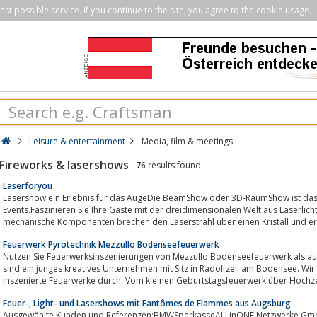
st possible service. If you continue to the site, you agree to the cookie usage.
Leisure & entertainment
Media, film & meetings
Fireworks & lasershows
76
results found
Laserforyou
Lasershow ein Erlebnis für das AugeDie BeamShow oder 3D-RaumShow ist das 
Events.Faszinieren Sie Ihre Gäste mit der dreidimensionalen Welt aus Laserlicht, Dunst und Musik.Aufwendige optische u
mechanische Komponenten brechen den Laserstrahl über einen Kristall und erz
Feuerwerk Pyrotechnik Mezzullo Bodenseefeuerwerk
Nutzen Sie Feuerwerksinszenierungen von Mezzullo Bodenseefeuerwerk als au
sind ein junges kreatives Unternehmen mit Sitz in Radolfzell am Bodensee. Wir beraten, choreographieren und f
inszenierte Feuerwerke durch. Vom kleinen Geburtstagsfeuerwerk über Hochzei
Feuer-, Light- und Lasershows mit Fantômes de Flammes aus Augsburg
Ausgewählte Kunden und Referenzen:BMWSparkasseALLinONE Netzwerke G