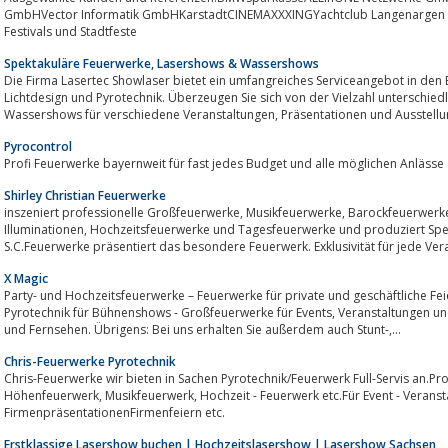
GmbHVector Informatik GmbHKarstadtCINEMAXXXINGYachtclub Langenargen e.V.sowie d
Festivals und Stadtfeste
Spektakuläre Feuerwerke, Lasershows & Wassershows
Die Firma Lasertec Showlaser bietet ein umfangreiches Serviceangebot in den Bereichen L
Lichtdesign und Pyrotechnik. Überzeugen Sie sich von der Vielzahl unterschiedlicher Showla
Wassershows für verschiedene Veranstaltungen, Präsentationen und Au
Pyrocontrol
Profi Feuerwerke bayernweit für fast jedes Budget und alle möglichen Anlässe
Shirley Christian Feuerwerke
inszeniert professionelle Großfeuerwerke, Musikfeuerwerke, Barockfeuerwerke, Wasserfeuerwerke, Bengalische
Illuminationen, Hochzeitsfeuerwerke und Tagesfeuerwerke und produziert Spezialeffekte für Fernsehen, Film und Theater.
S.C.Feuerwerke präsentiert das besondere Feuerwerk. Exklusivität für jede Vera
X Magic
Party- und Hochzeitsfeuerwerke – Feuerwerke für private und geschäftliche Fe
Pyrotechnik für Bühnenshows - Großfeuerwerke für Events, Veranstaltungen und Stadtfeste - Special Effekte für Bühne, Film
und Fernsehen. Übrigens: Bei uns erhalten Sie außerdem auch Stunt-,...
Chris-Feuerwerke Pyrotechnik
Chris-Feuerwerke wir bieten in Sachen Pyrotechnik/Feuerwerk Full-Servis an.Pro
Höhenfeuerwerk, Musikfeuerwerk, Hochzeit - Feuerwerk etc.Für Event - Veranstaltungen, Stadtfest, Volksfest, Dorffest,
FirmenpräsentationenFirmenfeiern etc.
Erstklassige Lasershow buchen | Hochzeitslasershow | Lasershow Sachsen