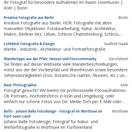
Ihr Fotograf für besondere Aufnahmen im Raum Leverkusen |
Köln | Bonn
Kreative Fotografie aus Berlin
Berlin
Kreative Fotografie aus Berlin. HDR. Fotografie mit alten
manuellen Objektiven. Fotobearbeitung, Natur, Architektur,
Makro, Berliner Kitz, Urban, Schloss Charlottenburg, Schloss,
Fotos
Lichtblick Fotografie & Design
Saalfeld /Saale
Werbe-, Industrie-, Architektur- und Portraitfotografie
Wandertipps aus der Pfalz, Hessen und Fotocommunity
Gerolsheim
Sie finden auf dieser Webseite viele Wanderbeschreibungen,
meist aus der der Vorderpfalz und Rheinhessen sowie besondere
Sehenswürdigkeiten (Zoo, Botanische Gärten, Museen, etc.) und
einige Urlaubsbericht mit Wandervorschlägen (z.B. Island,
Back-Photographie
Köln
Norwegen, Schottland, Frankreich, Dolomiten).
Fotograf gesucht? Wir bieten Dir professionelle Fotoaufnahmen.
Ob Portraits, Hochzeitsfotos in Köln und Umgebung, oder
einfach nur schöne Fotos von Dir. Melde Dich per E-Mail oder
telefonisch bei uns.
Belfo - Johann Belle Fotodesign - Fotograf im Wörthsee im
Wörthsee
Fünf-Seen-Land
Johann Belle Fotodesign, Fotograf für Natur- und
Werbefotografie in Wörthsee im Fünfseenland