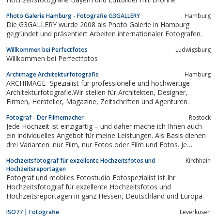
Photo Galerie Hamburg - Fotografie G3GALLERY
Hamburg
Die G3GALLERY wurde 2008 als Photo Galerie in Hamburg
gegründet und präsentiert Arbeiten internationaler Fotografen.
Willkommen bei Perfectfotos
Ludwigsburg
Willkommen bei Perfectfotos
Archimage Architekturfotografie
Hamburg
ARCHIMAGE- Spezialist für professionelle und hochwertige
Architekturfotografie.Wir stellen für Architekten, Designer,
Firmen, Hersteller, Magazine, Zeitschriften und Agenturen
überzeugende Fotografien für die anspruchsvolle
Fotograf - Der Filmemacher
Rostock
Architekturkommunikation in Print- und Onlinemedien.Erleben Sie
Jede Hochzeit ist einzigartig – und daher mache ich Ihnen auch
Leidenschaft für Gestaltung und...
ein individuelles Angebot für meine Leistungen. Als Basis dienen
drei Varianten: nur Film, nur Fotos oder Film und Fotos. Je
nachdem, wo Ihre Hochzeit stattfindet, wie lange ich dabei sein
Hochzeitsfotograf für exzellente Hochzeitsfotos und
Kirchhain
darf und welchen Aufwand die von Ihnen geäußerten Wünsche
Hochzeitsreportagen
bezüglich der...
Fotograf und mobiles Fotostudio Fotospezialist ist Ihr
Hochzeitsfotograf für exzellente Hochzeitsfotos und
Hochzeitsreportagen in ganz Hessen, Deutschland und Europa.
ISO77 | Fotografie
Leverkusen