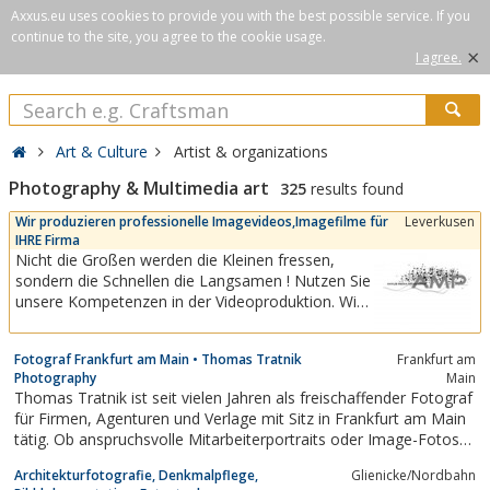
Axxus.eu uses cookies to provide you with the best possible service. If you
continue to the site, you agree to the cookie usage.
×
I agree.
Art & Culture
Artist & organizations
Photography & Multimedia art
325
results found
Wir produzieren professionelle Imagevideos,Imagefilme für
Leverkusen
IHRE Firma
Nicht die Großen werden die Kleinen fressen,
sondern die Schnellen die Langsamen ! Nutzen Sie
unsere Kompetenzen in der Videoproduktion. Wir
unterstützen dabei nicht nur Ihre online
Werbemassnahmen, sondern auch offline, für
Fotograf Frankfurt am Main • Thomas Tratnik
Frankfurt am
Messe- , Produkt- und Firmenpräsentationen.
Photography
Main
Webvideos mit überzeugender
Thomas Tratnik ist seit vielen Jahren als freischaffender Fotograf
Kommunikationsqualität bei...
für Firmen, Agenturen und Verlage mit Sitz in Frankfurt am Main
tätig. Ob anspruchsvolle Mitarbeiterportraits oder Image-Fotos
für eine Werbekampagne, professionelle Foto-Reportagen bzw.
Architekturfotografie, Denkmalpflege,
Glienicke/Nordbahn
Foto-Dokumentationen von Konferenzen,