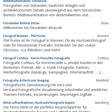
Bilddokumentation, Fotostock
Hauptversammlungen, Tagungen und...
Fotografien von Gebäuden, baulichen Anlagen und
architektonischen Details überwiegend aus dem historischen
Bereich. Bilddokumentation von denkmalwerten und
denkmalgeschützten Bauwerken im ländlichen und
Fotoatelier Böhme Zittau
Zittau
kleinstädtischen Raum. Schwerpunktregionen bilden die
Willkommen bei fotoatelier-zittau.de
Bundesländer Brandenburg, Niedersachsen, Sachsen und
Sachsen-Anhalt....
Fotograf Bremen - Phil Porter
Bremen
Phil Porter ist Ihr Fotograf in Bremen: Ob als Hochzeitsfotograf
oder für hinreissende Portraits. Entdecken Sie den »Salon
Obscura«, »La Rebelion« und mehr!
Fotograf Cottbus - Katrin Penschke Fotografie
Cottbus
Fotografin Cottbus, für kommerzielle u. private Kunden in den
Bereichen: Portrait, Akt -u. Erotik Fotografie, Fashion,
Werbefotografie (Kataloge, Kampagnen, Internetauftritt. . . ),
Produktfotografie, Image /Businessfotografie, Eventfotografie,
Fotografie & Electronic Imaging
Bielefeld
Hochzeitsfotografie und Interieur-Fotografie.
Fotografische Dienstleistung mit Herz und
Verstand.Fotografische Visualisierung industrieller und werblicher
Themen.Portraits, Inszenierungen, Reportagen.Digitale
Bildbearbeitung
Kittel Luftaufnahmen, Hochzeitsfotografie Bayern
Starnberg
Die Firma Kittel ist der perfekte Ansprechpartner für
Hochzeitsfotografie Bayern und Luftbilder mit Drohne