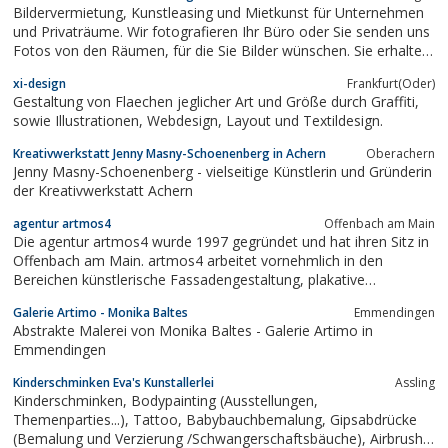
Bildervermietung, Kunstleasing und Mietkunst für Unternehmen
und Privaträume. Wir fotografieren Ihr Büro oder Sie senden uns
Fotos von den Räumen, für die Sie Bilder wünschen. Sie erhalten
eine Internetgalerie Ihrer Räume und können in Ruhe
xi-design
Frankfurt(Oder)
entscheiden, welche Bilder am Besten wirken.
Gestaltung von Flaechen jeglicher Art und Größe durch Graffiti,
sowie Illustrationen, Webdesign, Layout und Textildesign.
Kreativwerkstatt Jenny Masny-Schoenenberg in Achern
Oberachern
Jenny Masny-Schoenenberg - vielseitige Künstlerin und Gründerin
der Kreativwerkstatt Achern
agentur artmos4
Offenbach am Main
Die agentur artmos4 wurde 1997 gegründet und hat ihren Sitz in
Offenbach am Main. artmos4 arbeitet vornehmlich in den
Bereichen künstlerische Fassadengestaltung, plakative
Werbegestaltung, Innenraumdesign, Kunst am Bau, Logodesign,
Galerie Artimo - Monika Baltes
Emmendingen
sowie Leinwandgestaltung für Messen und Events.Interessant???
Abstrakte Malerei von Monika Baltes - Galerie Artimo in
Mehr zu uns finden Sie auf...
Emmendingen
Kinderschminken Eva's Kunstallerlei
Assling
Kinderschminken, Bodypainting (Ausstellungen,
Themenparties...), Tattoo, Babybauchbemalung, Gipsabdrücke
(Bemalung und Verzierung /Schwangerschaftsbäuche), Airbrush,