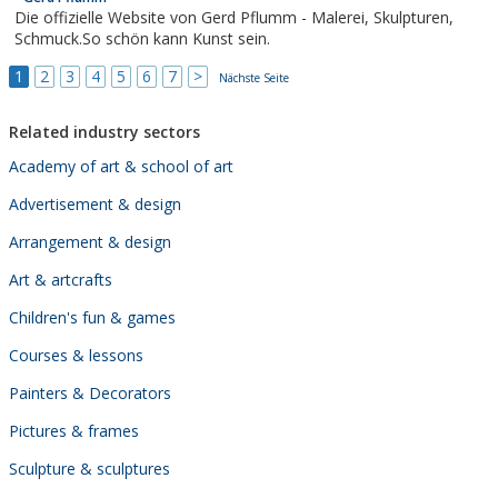
bildnerischen Gestaltens. Wir bieten eine umfassende...
Die offizielle Website von Gerd Pflumm - Malerei, Skulpturen,
Schmuck.So schön kann Kunst sein.
1
2
3
4
5
6
7
>
Nächste Seite
Related industry sectors
Academy of art & school of art
Advertisement & design
Arrangement & design
Art & artcrafts
Children's fun & games
Courses & lessons
Painters & Decorators
Pictures & frames
Sculpture & sculptures