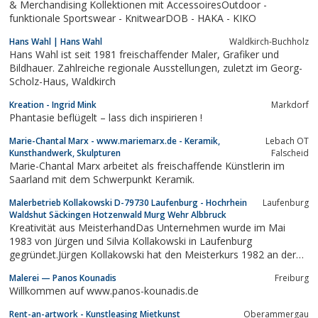
& Merchandising Kollektionen mit AccessoiresOutdoor -
funktionale Sportswear - KnitwearDOB - HAKA - KIKO
Hans Wahl | Hans Wahl
Waldkirch-Buchholz
Hans Wahl ist seit 1981 freischaffender Maler, Grafiker und
Bildhauer. Zahlreiche regionale Ausstellungen, zuletzt im Georg-
Scholz-Haus, Waldkirch
Kreation - Ingrid Mink
Markdorf
Phantasie beflügelt – lass dich inspirieren !
Marie-Chantal Marx - www.mariemarx.de - Keramik,
Lebach OT
Kunsthandwerk, Skulpturen
Falscheid
Marie-Chantal Marx arbeitet als freischaffende Künstlerin im
Saarland mit dem Schwerpunkt Keramik.
Malerbetrieb Kollakowski D-79730 Laufenburg - Hochrhein
Laufenburg
Waldshut Säckingen Hotzenwald Murg Wehr Albbruck
Kreativität aus MeisterhandDas Unternehmen wurde im Mai
1983 von Jürgen und Silvia Kollakowski in Laufenburg
gegründet.Jürgen Kollakowski hat den Meisterkurs 1982 an der
BadischenMalerfachschule in Lahr absolviert und er hat vor der
Malerei — Panos Kounadis
Freiburg
Handwerkskammer mit sehr gutem Erfolg die Meisterprüfung
Willkommen auf www.panos-kounadis.de
bestanden.2006 folgte Sohn Manuel...
Rent-an-artwork - Kunstleasing Mietkunst
Oberammergau