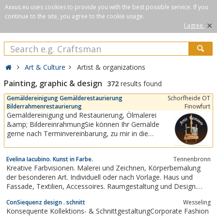
Axxus.eu uses cookies to provide you with the best possible service. If you
continue to the site, you agree to the cookie usage.
×
I agree.
Art & Culture
Artist & organizations
Painting, graphic & design
372
results found
Gemäldereinigung Gemälderestaurierung
Schorfheide OT
Bilderrahmenrestaurierung
Finowfurt
Gemäldereinigung und Restaurierung, Ölmalerei
&amp; BildereinrahmungSie können Ihr Gemälde
gerne nach Terminvereinbarung, zu mir in die
Atelier-Wohnung nach Finowfurt bringen.Der
Verschmutzungsgrad und die Schäden am Gemälde,
Evelina Iacubino. Kunst in Farbe.
Tennenbronn
werden von mir aufgenommen und ich bespreche
Kreative Farbvisionen. Malerei und Zeichnen, Körperbemalung
mit Ihnen, unter Berücksichtigung Ihrer Reinigungs-...
der besonderen Art. Individuell oder nach Vorlage. Haus und
Fassade, Textilien, Accessoires. Raumgestaltung und Design.
Alle, alte und neue Techniken. Airbrush, Aquarell, Acryl, Bleistift,
ConSiequenz design . schnitt
Wesseling
Pinsel und Schwamm, Öl ... Aussergewöhnliches Farbenspiel und
Konsequente Kollektions- & SchnittgestaltungCorporate Fashion
Motive....