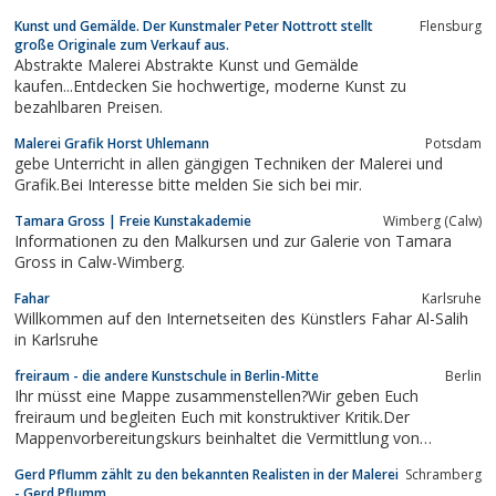
Kunst auf Seide uvm.... für mich kein Problem. Ich bringe "Farbe"
Kunst und Gemälde. Der Kunstmaler Peter Nottrott stellt
Flensburg
in Ihren Event.Aktionsradius: München und Umgebung,
große Originale zum Verkauf aus.
Rosenheim, Ebersberg,...
Abstrakte Malerei Abstrakte Kunst und Gemälde
kaufen...Entdecken Sie hochwertige, moderne Kunst zu
bezahlbaren Preisen.
Malerei Grafik Horst Uhlemann
Potsdam
gebe Unterricht in allen gängigen Techniken der Malerei und
Grafik.Bei Interesse bitte melden Sie sich bei mir.
Tamara Gross | Freie Kunstakademie
Wimberg (Calw)
Informationen zu den Malkursen und zur Galerie von Tamara
Gross in Calw-Wimberg.
Fahar
Karlsruhe
Willkommen auf den Internetseiten des Künstlers Fahar Al-Salih
in Karlsruhe
freiraum - die andere Kunstschule in Berlin-Mitte
Berlin
Ihr müsst eine Mappe zusammenstellen?Wir geben Euch
freiraum und begleiten Euch mit konstruktiver Kritik.Der
Mappenvorbereitungskurs beinhaltet die Vermittlung von
Grundlagen und eine je individuelle Vertiefung des
Gerd Pflumm zählt zu den bekannten Realisten in der Malerei
Schramberg
gegenständlichen und abstrakten zwei-und dreidimensionalen
- Gerd Pflumm