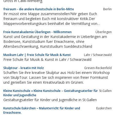
Gross in Calw-Wimberg.
freiraum - die andere Kunstschule in Berlin-Mitte
Berlin
Ihr müsst eine Mappe zusammenstellen?Wir geben Euch
freiraum und begleiten Euch mit konstruktiver Kritik.Der
Mappenvorbereitungskurs beinhaltet die Vermittlung von
Grundlagen und eine je individuelle Vertiefung des
Freie Kunstakademie Überlingen - Willkommen
Überlingen
gegenständlichen und abstrakten zwei-und dreidimensionalen
Kunst und Gestaltung in der Kunstakademie in Ueberlingen am
bildnerischen Gestaltens. Wir bieten eine umfassende...
Bodensee, Kunststudium fuer Erwachsene, ohne
Altersbeschraenkung, Kunststudium Sueddeutschland
Musikum Lahr | Freie Schule für Musik & Kunst
Lahr / Schwarzwald
Freie Schule für Musik & Kunst in Lahr / Schwarzwald
Skulptour - kreativ mit Holz
Greven-Reckenfeld
Schaffen Sie ihre kreative Skulptur aus Holz bei einem Workshop
von SkulpTour. Lassen Sie sich inspirieren von freier Formkunst
und genießen Sie einen Kreativurlaub im Grünen.
Kleine Kunstschule « Kleine Kunstschule – Gestaltungsaterlier für
St.Gallen
Kinder und Jugendliche
Gestaltungsatelier für Kinder und Jugendliche in St.Gallen
Kunstschule Eukirchen – Malunterricht für Kinder und
Euskirchen
Erwachsene.