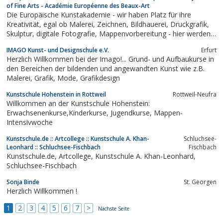
of Fine Arts - Académie Européenne des Beaux-Art
Die Europäische Kunstakademie - wir haben Platz für ihre
Kreativität, egal ob Malerei, Zeichnen, Bildhauerei, Druckgrafik,
Skulptur, digitale Fotografie, Mappenvorbereitung - hier werden
Sie fündig!
IMAGO Kunst- und Designschule e.V.
Erfurt
Herzlich Willkommen bei der Imago!... Grund- und Aufbaukurse in
den Bereichen der bildenden und angewandten Kunst wie z.B.
Malerei, Grafik, Mode, Grafikdesign
Kunstschule Hohenstein in Rottweil
Rottweil-Neufra
Willkommen an der Kunstschule Hohenstein:
Erwachsenenkurse,Kinderkurse, Jugendkurse, Mappen-
Intensivwoche
Kunstschule.de :: Artcollege :: Kunstschule A. Khan-
Schluchsee-
Leonhard :: Schluchsee-Fischbach
Fischbach
Kunstschule.de, Artcollege, Kunstschule A. Khan-Leonhard,
Schluchsee-Fischbach
Sonja Binde
St. Georgen
Herzlich Willkommen !
1
2
3
4
5
6
7
>
Nächste Seite