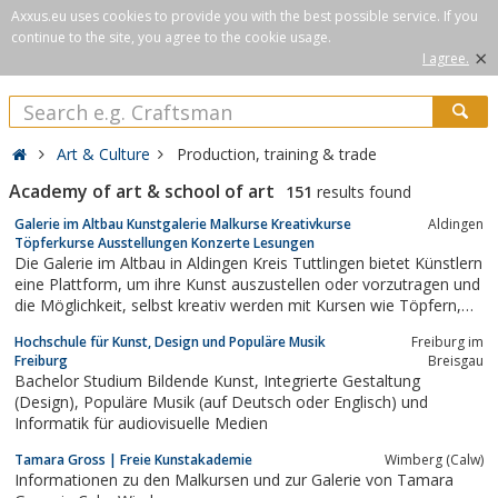
Axxus.eu uses cookies to provide you with the best possible service. If you
continue to the site, you agree to the cookie usage.
×
I agree.
Art & Culture
Production, training & trade
Academy of art & school of art
151
results found
Galerie im Altbau Kunstgalerie Malkurse Kreativkurse
Aldingen
Töpferkurse Ausstellungen Konzerte Lesungen
Die Galerie im Altbau in Aldingen Kreis Tuttlingen bietet Künstlern
eine Plattform, um ihre Kunst auszustellen oder vorzutragen und
die Möglichkeit, selbst kreativ werden mit Kursen wie Töpfern,
Gestalten, Malen
Hochschule für Kunst, Design und Populäre Musik
Freiburg im
Freiburg
Breisgau
Bachelor Studium Bildende Kunst, Integrierte Gestaltung
(Design), Populäre Musik (auf Deutsch oder Englisch) und
Informatik für audiovisuelle Medien
Tamara Gross | Freie Kunstakademie
Wimberg (Calw)
Informationen zu den Malkursen und zur Galerie von Tamara