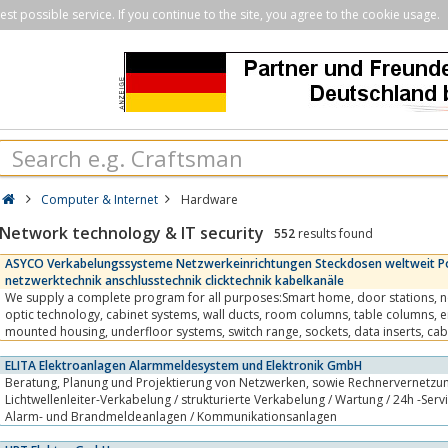
st possible service. If you continue to the site, you agree to the cookie usage.
Computer & Internet
Hardware
Network technology & IT security
552
results found
ASYCO Verkabelungssysteme Netzwerkeinrichtungen Steckdosen weltweit P
netzwerktechnik anschlusstechnik clicktechnik kabelkanäle
We supply a complete program for all purposes:Smart home, door stations, network components, fiber
optic technology, cabinet systems, wall ducts, room columns, table columns, energy columns, surface-
mounted housing, underfloor systems, switch range, sockets, data inserts, cables, cable support systems,
etc.With the...
ELITA Elektroanlagen Alarmmeldesystem und Elektronik GmbH
Beratung, Planung und Projektierung von Netzwerken, sowie Rechnervernetzung sämtlicher Systeme /
Lichtwellenleiter-Verkabelung / strukturierte Verkabelung / Wartung / 24h -Servic
Alarm- und Brandmeldeanlagen / Kommunikationsanlagen