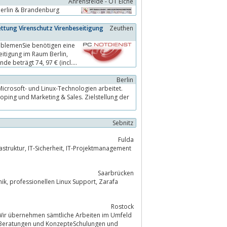
Ahrensfelde - OT Eiche
 Berlin & Brandenburg
tung Virenschutz Virenbeseitigung
Zeuthen
oblemenSie benötigen eine
e beträgt 74, 97 € (incl....
Berlin
Sebnitz
Fulda
jektmanagement
Saarbrücken
arafa
Rostock
 Wir übernehmen sämtliche Arbeiten im Umfeld
Beratungen und KonzepteSchulungen und