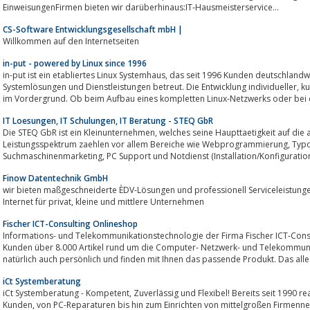
EinweisungenFirmen bieten wir darüberhinaus:IT-Hausmeisterservice...
CS-Software Entwicklungsgesellschaft mbH |
Willkommen auf den Internetseiten
in-put - powered by Linux since 1996
in-put ist ein etabliertes Linux Systemhaus, das seit 1996 Kunden deutschlandweit mit der gesamten Bandbreite an Linux-
Systemlösungen und Dienstleistungen betreut. Die Entwicklung individueller, kundenorientierter Lösungen steht dabei stets
im Vordergrund. Ob beim Aufbau eines kompletten Linux-Netzwerks oder bei de
IT Loesungen, IT Schulungen, IT Beratung - STEQ GbR
Die STEQ GbR ist ein Kleinunternehmen, welches seine Haupttaetigkeit auf die allgemeine IT-Dienstleistung fokussiert.Zum
Leistungsspektrum zaehlen vor allem Bereiche wie Webprogrammierung, Typo3 Webseiten, Suchmaschinenoptimierung,
Suchmaschinenmarketing, PC Support und Notdienst (Installation/Konfiguration)
Finow Datentechnik GmbH
wir bieten maßgeschneiderte ÈDV-Lösungen und professionell Serviceleistungen im
Internet für privat, kleine und mittlere Unternehmen
Fischer ICT-Consulting Onlineshop
Informations- und Telekommunikationstechnologie der Firma Fischer ICT-Consul
Kunden über 8.000 Artikel rund um die Computer- Netzwerk- und Telekommunik
iCt Systemberatung
iCt Systemberatung - Kompetent, Zuverlässig und Flexibel! Bereits seit 1990 realisieren wir EDV-Lösungen im Auftrag unserer
Kunden, von PC-Reparaturen bis hin zum Einrichten von mittelgroßen Firmen