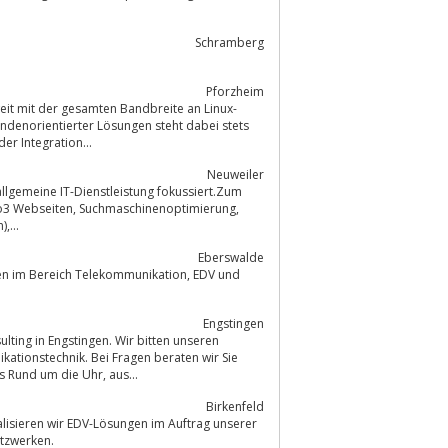
Schramberg
Pforzheim
r Integration...
Neuweiler
,...
Eberswalde
 Bereich Telekommunikation, EDV und
Engstingen
ting in Engstingen. Wir bitten unseren
ationstechnik. Bei Fragen beraten wir Sie
natürlich auch persönlich und finden mit Ihnen das passende Produkt. Das alles Rund um die Uhr, aus...
Birkenfeld
netzwerken.