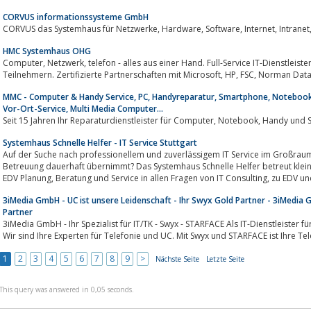
CORVUS informationssysteme GmbH
HMC Systemhaus OHG
Computer, Netzwerk, telefon - alles aus einer Hand. Full-Service IT-Dienstleister für Client-Server-Netzwerk mit bis zu 500
MMC - Computer & Handy Service, PC, Handyreparatur, Smartphone, Notebook, 
Vor-Ort-Service, Multi Media Computer...
Seit 15 Jahren Ihr Repara
Systemhaus Schnelle Helfer - IT Service Stuttgart
Auf der Suche nach professionellem und zuverlässigem IT Service im Großraum Stuttgart, der die ED
Betreuung dauerhaft übernimmt? Das Systemhaus Schnelle Helfer betreut klein
EDV Planung, Beratung und Serv
3iMedia GmbH - UC ist unsere Leidenschaft - Ihr Swyx Gold Partner - 3iMedia
Partner
3iMedia GmbH - Ihr Spezialist für IT/TK - Swyx - STARFACE Als IT-Dienstleister 
Wir sind Ihre Experten für Telefonie und UC. Mit Swyx und STARFACE ist Ihre Tel
1
2
3
4
5
6
7
8
9
>
Nächste Seite
Letzte Seite
This query was answered in 0,05 seconds.