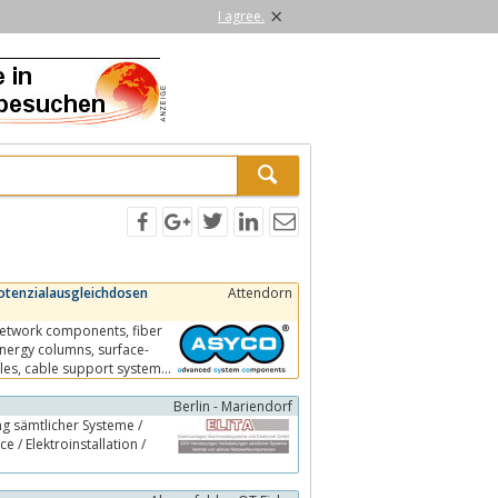
×
I agree.
otenzialausgleichdosen
Attendorn
Berlin - Mariendorf
e / Elektroinstallation /