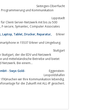
Seitingen-Oberflacht
CORVUS das Systemhaus für Netzwerke, Hardware, Software, Internet, Intranet, Programmierung und Kommunikation
Lippstadt
Teilnehmern. Zertifizierte Partnerschaften mit Microsoft, HP, FSC, Norman Data, F-secure, Symantec, Computer Associates
Laptop, Tablet, Drucker, Reparatur,
Erkner
turdienstleister für Computer, Notebook, Handy und Smartphone in 15537 Erkner und Umgebung.
Stuttgart
V und Netzwerk
e und mittelständische Betriebe und bietet
ice in allen Fragen von IT Consulting, zu EDV und Netzwerk. Bei einem...
 GmbH - Swyx Gold-
Eggenstein-
Leopoldshafen
für ITK)machen wir Ihre Kommunikation lebendig.
efonanlage für die Zukunft mit ALL-IP gesichert.