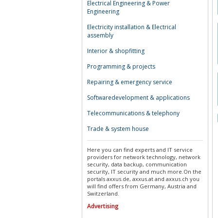
Electrical Engineering & Power
Engineering
Electricity installation & Electrical
assembly
Interior & shopfitting
Programming & projects
Repairing & emergency service
Softwaredevelopment & applications
Telecommunications & telephony
Trade & system house
Here you can find experts and IT service
providers for network technology, network
security, data backup, communication
security, IT security and much more.On the
portals axxus.de, axxus.at and axxus.ch you
will find offers from Germany, Austria and
Switzerland.
Advertising