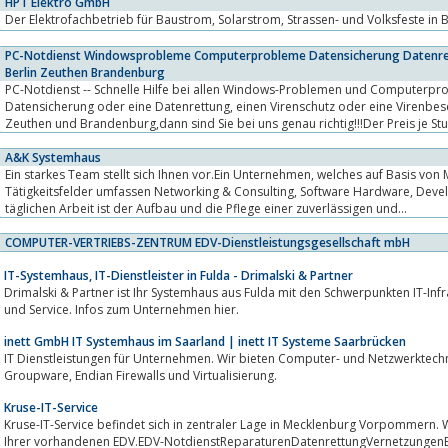
HPT Elektro GmbH
Der Elektrofachbetrieb für Baustrom, Solarstrom, Strassen- und Volksfeste in
PC-Notdienst Windowsprobleme Computerprobleme Datensicherung Datenret
Berlin Zeuthen Brandenburg
PC-Notdienst -- Schnelle Hilfe bei allen Windows-Problemen und Computerpr
Datensicherung oder eine Datenrettung, einen Virenschutz oder eine Virenbeseitigung im Raum Berlin,
Zeuthen und Brandenburg,dann sind Sie bei uns genau richtig!!!Der Preis je Stund
A&K Systemhaus
Ein starkes Team stellt sich Ihnen vor.Ein Unternehmen, welches auf Basis von Microsoft- und Linux-Technologien arbeitet.
Tätigkeitsfelder umfassen Networking & Consulting, Software Hardware, Developing und Marketing & Sales. Zielstellung der
täglichen Arbeit ist der Aufbau und die Pflege einer zuverlässigen und...
COMPUTER-VERTRIEBS-ZENTRUM EDV-Dienstleistungsgesellschaft mbH
IT-Systemhaus, IT-Dienstleister in Fulda - Drimalski & Partner
Drimalski & Partner ist Ihr Systemhaus aus Fulda mit den Schwerpunkten IT-Infrastruktur, IT-Sicherheit, IT-Pro
und Service. Infos zum Unternehmen hier.
inett GmbH IT Systemhaus im Saarland | inett IT Systeme Saarbrücken
IT Dienstleistungen für Unternehmen. Wir bieten Computer- und Netzwerktechnik, professionellen Linux Support, Z
Groupware, Endian Firewalls und Virtualisierung.
Kruse-IT-Service
Kruse-IT-Service befindet sich in zentraler Lage in Mecklenburg Vorpommern.
Ihrer vorhandenen EDV.EDV-NotdienstReparaturenDatenrettungVernetzungen