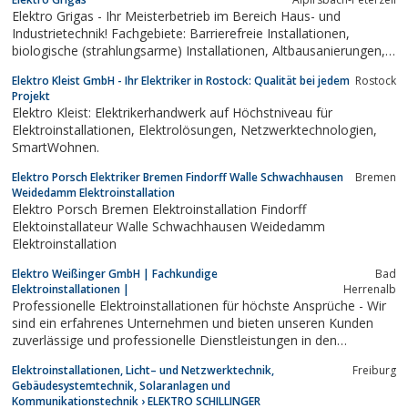
Elektro Grigas - Ihr Meisterbetrieb im Bereich Haus- und
Industrietechnik! Fachgebiete: Barrierefreie Installationen,
biologische (strahlungsarme) Installationen, Altbausanierungen,
Renovierungen, Neubauten, Ausbauten, Sat- / Antennentechnik,
Elektro Kleist GmbH - Ihr Elektriker in Rostock: Qualität bei jedem
Rostock
Telefonanlagen, Sprechanlagen
Projekt
Elektro Kleist: Elektrikerhandwerk auf Höchstniveau für
Elektroinstallationen, Elektrolösungen, Netzwerktechnologien,
SmartWohnen.
Elektro Porsch Elektriker Bremen Findorff Walle Schwachhausen
Bremen
Weidedamm Elektroinstallation
Elektro Porsch Bremen Elektroinstallation Findorff
Elektoinstallateur Walle Schwachhausen Weidedamm
Elektroinstallation
Elektro Weißinger GmbH | Fachkundige
Bad
Elektroinstallationen |
Herrenalb
Professionelle Elektroinstallationen für höchste Ansprüche - Wir
sind ein erfahrenes Unternehmen und bieten unseren Kunden
zuverlässige und professionelle Dienstleistungen in den
Bereichen ...
Elektroinstallationen, Licht– und Netzwerktechnik,
Freiburg
Gebäudesystemtechnik, Solaranlagen und
Kommunikationstechnik › ELEKTRO SCHILLINGER