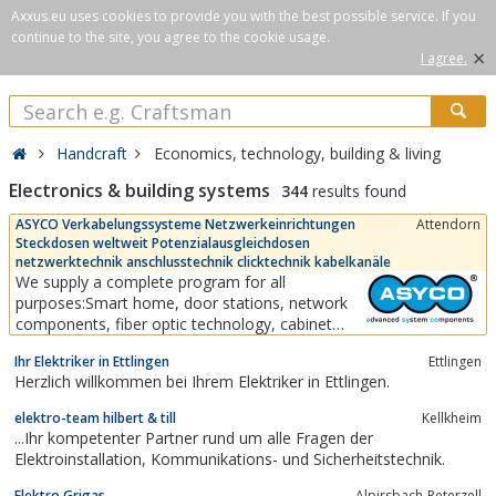
Axxus.eu uses cookies to provide you with the best possible service. If you
continue to the site, you agree to the cookie usage.
×
I agree.
Handcraft
Economics, technology, building & living
Electronics & building systems
344
results found
ASYCO Verkabelungssysteme Netzwerkeinrichtungen
Attendorn
Steckdosen weltweit Potenzialausgleichdosen
netzwerktechnik anschlusstechnik clicktechnik kabelkanäle
We supply a complete program for all
purposes:Smart home, door stations, network
components, fiber optic technology, cabinet
systems, wall ducts, room columns, table
Ihr Elektriker in Ettlingen
Ettlingen
columns, energy columns, surface-mounted
Herzlich willkommen bei Ihrem Elektriker in Ettlingen.
housing, underfloor systems, switch range,
sockets, data inserts, cables, cable support
elektro-team hilbert & till
Kellkheim
systems, etc.With the...
...Ihr kompetenter Partner rund um alle Fragen der
Elektroinstallation, Kommunikations- und Sicherheitstechnik.
Elektro Grigas
Alpirsbach-Peterzell