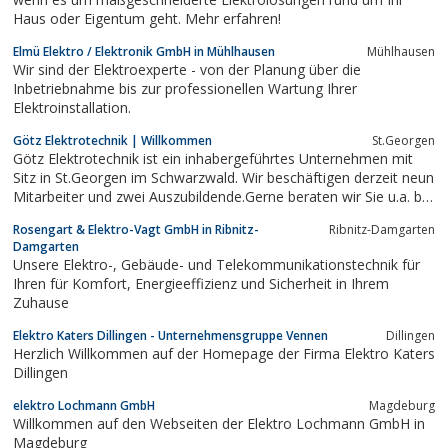
Haus oder Eigentum geht. Mehr erfahren!
Elmü Elektro / Elektronik GmbH in Mühlhausen
Mühlhausen
Wir sind der Elektroexperte - von der Planung über die
Inbetriebnahme bis zur professionellen Wartung Ihrer
Elektroinstallation.
Götz Elektrotechnik | Willkommen
St.Georgen
Götz Elektrotechnik ist ein inhabergeführtes Unternehmen mit
Sitz in St.Georgen im Schwarzwald. Wir beschäftigen derzeit neun
Mitarbeiter und zwei Auszubildende.Gerne beraten wir Sie u.a. bei
Aufgabenstellungen im Bereich der Elektroinstallation und
Rosengart & Elektro-Vagt GmbH in Ribnitz-
Ribnitz-Damgarten
Industrieservice. Weitere Leistungen können Sie unsere Website
Damgarten
entnehmen.
Unsere Elektro-, Gebäude- und Telekommunikationstechnik für
Ihren für Komfort, Energieeffizienz und Sicherheit in Ihrem
Zuhause
Elektro Katers Dillingen - Unternehmensgruppe Vennen
Dillingen
Herzlich Willkommen auf der Homepage der Firma Elektro Katers
Dillingen
elektro Lochmann GmbH
Magdeburg
Willkommen auf den Webseiten der Elektro Lochmann GmbH in
Magdeburg