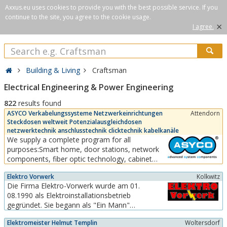
Axxus.eu uses cookies to provide you with the best possible service. If you
continue to the site, you agree to the cookie usage.
×
I agree.
Building & Living
Craftsman
Electrical Engineering & Power Engineering
822
results found
ASYCO Verkabelungssysteme Netzwerkeinrichtungen
Attendorn
Steckdosen weltweit Potenzialausgleichdosen
netzwerktechnik anschlusstechnik clicktechnik kabelkanäle
We supply a complete program for all
purposes:Smart home, door stations, network
components, fiber optic technology, cabinet
systems, wall ducts, room columns, table
Elektro Vorwerk
Kolkwitz
columns, energy columns, surface-mounted
Die Firma Elektro-Vorwerk wurde am 01.
housing, underfloor systems, switch range,
08.1990 als Elektroinstallationsbetrieb
sockets, data inserts, cables, cable support
gegründet. Sie begann als "Ein Mann"
systems, etc.With the...
Unternehmen. In den folgenden Jahren
Elektromeister Helmut Templin
Woltersdorf
behauptete sich das Unternehmen am Elektro -