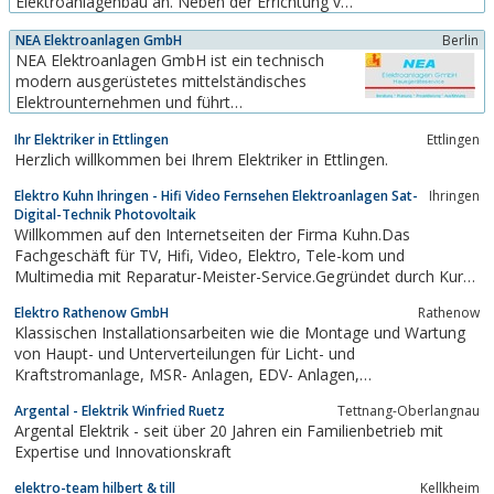
Elektroanlagenbau an. Neben der Errichtung von
Mittel- und Niederspannungsanlagen und dem
NEA Elektroanlagen GmbH
Berlin
Bau von Telekommunikationsanlagen gehören
NEA Elektroanlagen GmbH ist ein technisch
dazu auch Planung, Errichtung, Installation und
modern ausgerüstetes mittelständisches
Wartung von Stark- und Schwachstromanlagen,
Elektrounternehmen und führt
Straßenbeleuchtung und...
Elektroinstallationen jeder Art aus, wir planen,
Ihr Elektriker in Ettlingen
Ettlingen
beraten und Projektieren. Darüber hinaus sind
Herzlich willkommen bei Ihrem Elektriker in Ettlingen.
wir ein Fachbetrieb für Gebäudetechnik.
Elektro Kuhn Ihringen - Hifi Video Fernsehen Elektroanlagen Sat-
Ihringen
Digital-Technik Photovoltaik
Willkommen auf den Internetseiten der Firma Kuhn.Das
Fachgeschäft für TV, Hifi, Video, Elektro, Tele-kom und
Multimedia mit Reparatur-Meister-Service.Gegründet durch Kurt
Kuhn im Jahr 1954Eröffnung des Ladengeschäftes für
Elektro Rathenow GmbH
Rathenow
Elektrogeräteund Unterhaltungselektronik im Jahr 19651984
Klassischen Installationsarbeiten wie die Montage und Wartung
Übernahme in zweiter Generation...
von Haupt- und Unterverteilungen für Licht- und
Kraftstromanlage, MSR- Anlagen, EDV- Anlagen,
Sicherungssysteme sowie Telefon- und Sprechanlagen, die
Argental - Elektrik Winfried Ruetz
Tettnang-Oberlangnau
Errichtung von Niederspannungs- und Mittelspannungsanlagen.
Argental Elektrik - seit über 20 Jahren ein Familienbetrieb mit
Expertise und Innovationskraft
elektro-team hilbert & till
Kellkheim