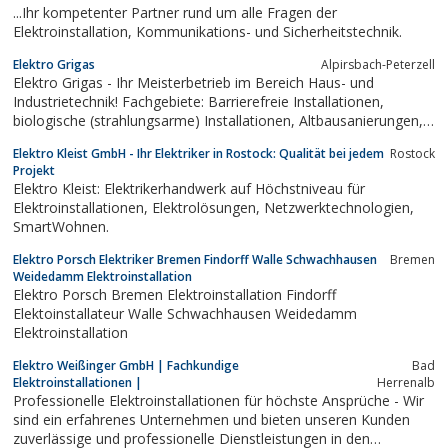
...Ihr kompetenter Partner rund um alle Fragen der
Elektroinstallation, Kommunikations- und Sicherheitstechnik.
Elektro Grigas
Alpirsbach-Peterzell
Elektro Grigas - Ihr Meisterbetrieb im Bereich Haus- und
Industrietechnik! Fachgebiete: Barrierefreie Installationen,
biologische (strahlungsarme) Installationen, Altbausanierungen,
Renovierungen, Neubauten, Ausbauten, Sat- / Antennentechnik,
Elektro Kleist GmbH - Ihr Elektriker in Rostock: Qualität bei jedem
Rostock
Telefonanlagen, Sprechanlagen
Projekt
Elektro Kleist: Elektrikerhandwerk auf Höchstniveau für
Elektroinstallationen, Elektrolösungen, Netzwerktechnologien,
SmartWohnen.
Elektro Porsch Elektriker Bremen Findorff Walle Schwachhausen
Bremen
Weidedamm Elektroinstallation
Elektro Porsch Bremen Elektroinstallation Findorff
Elektoinstallateur Walle Schwachhausen Weidedamm
Elektroinstallation
Elektro Weißinger GmbH | Fachkundige
Bad
Elektroinstallationen |
Herrenalb
Professionelle Elektroinstallationen für höchste Ansprüche - Wir
sind ein erfahrenes Unternehmen und bieten unseren Kunden
zuverlässige und professionelle Dienstleistungen in den