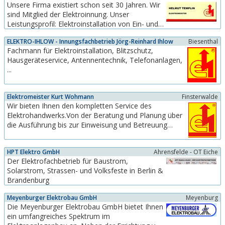
Unsere Firma existiert schon seit 30 Jahren. Wir
Markt im Cottbusser Raum und wuchs dabei
sind Mitglied der Elektroinnung. Unser
langsam und beständig. Die
Leistungsprofil: Elektroinstallation von Ein- und
Unternehmensausrichtung legte sich neben dem
Mehrfamilienhäusern, Klingel-Türsprech- und
normalen...
ELEKTRO-IHLOW - Innungsfachbetrieb Jörg-Reinhard Ihlow
Biesenthal
Videoanlagen.
Fachmann für Elektroinstallation, Blitzschutz,
Hausgeräteservice, Antennentechnik, Telefonanlagen,
...
Elektromeister Kurt Wohmann
Finsterwalde
Wir bieten Ihnen den kompletten Service des
Elektrohandwerks.Von der Beratung und Planung über
die Ausführung bis zur Einweisung und Betreuung
danach.Ein modernes Gebäude funktioniert nur dank
komplexer Strom-, Nachrichten-, Überwachungs- und
HPT Elektro GmbH
Ahrensfelde - OT Eiche
Klimaanlagen. Dafür, daß diese sinnvoll geplant werden
Der Elektrofachbetrieb für Baustrom,
und reibungslos...
Solarstrom, Strassen- und Volksfeste in Berlin &
Brandenburg
Meyenburger Elektrobau GmbH
Meyenburg
Die Meyenburger Elektrobau GmbH bietet Ihnen
ein umfangreiches Spektrum im