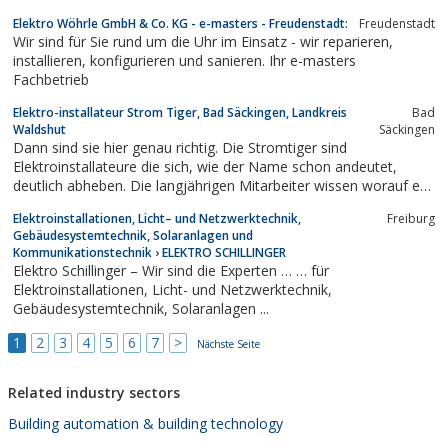
Bereichen ...
Elektro Wöhrle GmbH & Co. KG - e-masters - Freudenstadt:
Freudenstadt
Wir sind für Sie rund um die Uhr im Einsatz - wir reparieren,
installieren, konfigurieren und sanieren. Ihr e-masters
Fachbetrieb
Elektro-installateur Strom Tiger, Bad Säckingen, Landkreis
Bad
Waldshut
Säckingen
Dann sind sie hier genau richtig. Die Stromtiger sind
Elektroinstallateure die sich, wie der Name schon andeutet,
deutlich abheben. Die langjährigen Mitarbeiter wissen worauf es
Ihnen ankommt. Sie legen Wert auf Qualität, ordentliche Arbeit
Elektroinstallationen, Licht– und Netzwerktechnik,
Freiburg
und ein sauberes Haus. Neben allgemeiner Elektroinstallation
Gebäudesystemtechnik, Solaranlagen und
und Beleuchtungstechnik finden...
Kommunikationstechnik › ELEKTRO SCHILLINGER
Elektro Schillinger – Wir sind die Experten … … für
Elektroinstallationen, Licht- und Netzwerktechnik,
Gebäudesystemtechnik, Solaranlagen ...
1
2
3
4
5
6
7
>
Nächste Seite
Related industry sectors
Building automation & building technology