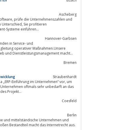
ATEV
Elzach
Ascheberg
 Sie profitieren
nt-Systeme einführen...
Hannover-Garbsen
nden in Service- und
Begleitung operativer Maßnahmen.Unsere
leistungsmarketing, Dienstleistungsvertrieb und Dienstleistungsmanagement macht...
Bremen
twicklung
Straubenhardt
n sein entsprechendes Projekt...
Coesfeld
Berlin
leine und mittelständische Unternehmen und
178...