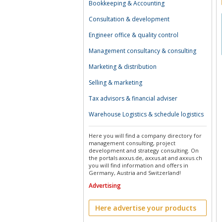
Bookkeeping & Accounting
Consultation & development
Engineer office & quality control
Management consultancy & consulting
Marketing & distribution
Selling & marketing
Tax advisors & financial adviser
Warehouse Logistics & schedule logistics
Here you will find a company directory for
management consulting, project
development and strategy consulting. On
the portals axxus.de, axxus.at and axxus.ch
you will find information and offers in
Germany, Austria and Switzerland!
Advertising
Here advertise your products