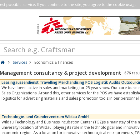
st possible service. If you continue to the site, you agree to the cookie usage.
Services
Economics & finances
Management consultancy & project development
676
resu
Leasingaussendienst Travelling Merchandising POS Logistik Audits Outsourci
We have been active in sales and marketing for 25 years now. Our core business are ex
Sales Organizations. Around this, other services for the POS we have established, including a modern POS
logistics for advertising materials and sales promotion tools.In our personne
several hundred sales...
Technologie- und Gründerzentrum Wildau GmbH
Wildau Technology and Business Incubation Center (TGZ)is a mainstay of the 
university location of Wildau, playing its role in the technological and innovative development of the
economic region. As a location for innovative technological entrepreneurs, TGZ works closely with the
University of Applied Sciences...