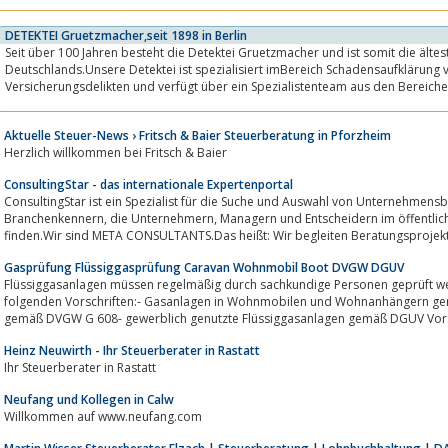
DETEKTEI Gruetzmacher,seit 1898 in Berlin
Seit über 100 Jahren besteht die Detektei Gruetzmacher und ist somit die älte
Deutschlands.Unsere Detektei ist spezialisiert imBereich Schadensaufklärung 
Versicherungsdelikten und verfügt über ein Spezialistenteam aus den Bereiche
Informatik,...
Aktuelle Steuer-News › Fritsch & Baier Steuerberatung in Pforzheim
Herzlich willkommen bei Fritsch & Baier
ConsultingStar - das internationale Expertenportal
ConsultingStar ist ein Spezialist für die Suche und Auswahl von Unternehmens
Branchenkennern, die Unternehmern, Managern und Entscheidern im öffentlichen Dienst helfen, den richtigen Dienstleister zu
finden.Wir sind META CONSULTANTS.Das heißt: Wir begleiten Beratungsprojekt
Gasprüfung Flüssiggasprüfung Caravan Wohnmobil Boot DVGW DGUV
Flüssiggasanlagen müssen regelmäßig durch sachkundige Personen geprüft w
folgenden Vorschriften:- Gasanlagen in Wohnmobilen und Wohnanhängern g
gemäß DVGW G 608- gewerblich genutzte Flüssiggasanlagen gemäß DGUV Vorsch
Heinz Neuwirth - Ihr Steuerberater in Rastatt
Ihr Steuerberater in Rastatt
Neufang und Kollegen in Calw
Willkommen auf www.neufang.com