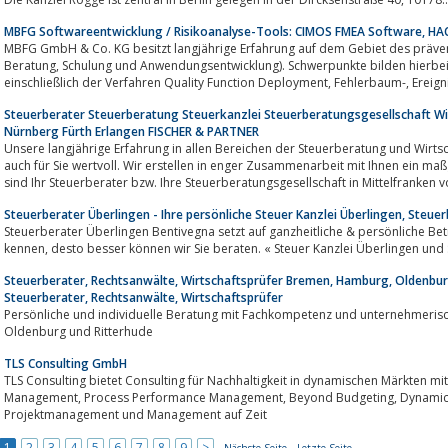
MBFG Softwareentwicklung / Risikoanalyse-Tools: CIMOS FMEA Software, H
MBFG GmbH & Co. KG besitzt langjährige Erfahrung auf dem Gebiet des präve
Beratung, Schulung und Anwendungsentwicklung). Schwerpunkte bilden hierbei Werkzeuge zur Qualitätsvorausplanung,
einschließlich der Verfahren
Steuerberater Steuerberatung Steuerkanzlei Steuerberatungsgesellschaft W
Nürnberg Fürth Erlangen FISCHER & PARTNER
Unsere langjährige Erfahrung in allen Bereichen der Steuerberatung und Wirts
auch für Sie wertvoll. Wir erstellen in enger Zusammenarbeit mit Ihnen ein maßgeschneiderte, nachhalti
sind Ihr Steuerberater bzw. Ihre Steuerberatungsgesellschaft in Mittelfranken 
Steuerberater Überlingen - Ihre persönliche Steuer Kanzlei Überlingen, Steu
Steuerberater Überlingen Bentivegna setzt auf ganzheitliche & persönliche Betr
kennen, desto besser können wir Sie beraten. « Steuer Kanzlei Überlingen 
Steuerberater, Rechtsanwälte, Wirtschaftsprüfer Bremen, Hamburg, Oldenbur
Steuerberater, Rechtsanwälte, Wirtschaftsprüfer
Persönliche und individuelle Beratung mit Fachkompetenz und unternehmerischer Wei
Oldenburg und Ritterhude
TLS Consulting GmbH
TLS Consulting bietet Consulting für Nachhaltigkeit in dynamischen Märkten m
Management, Process Performance Management, Beyond Budgeting, Dynamic Intelligence, internationales
Projektmanagement und Management auf Zeit
1
2
3
4
5
6
7
8
9
>
Nächste Seite
Letzte Seite