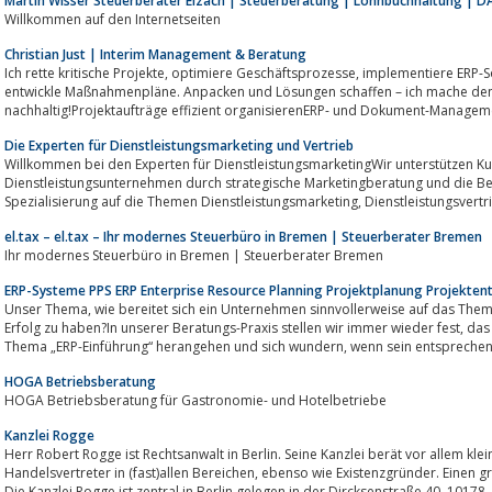
Martin Wisser Steuerberater Elzach | Steuerberatung | Lohnbuchhaltung | D
Willkommen auf den Internetseiten
Christian Just | Interim Management & Beratung
Ich rette kritische Projekte, optimiere Geschäftsprozesse, implementiere ERP-Software, prüfe die Unternehmenszahlen und
entwickle Maßnahmenpläne. Anpacken und Lösungen schaffen – ich mache den Unterschied,
nachhaltig!Projektaufträge effizient organisierenERP- und Dokument-Manageme
Die Experten für Dienstleistungsmarketing und Vertrieb
Willkommen bei den Experten für DienstleistungsmarketingWir unterstützen Ku
Dienstleistungsunternehmen durch strategische Marketingberatung und die 
Spezialisierung auf die Themen Dienst
el.tax – el.tax – Ihr modernes Steuerbüro in Bremen | Steuerberater Bremen
Ihr modernes Steuerbüro in Bremen | Steuerberater Bremen
ERP-Systeme PPS ERP Enterprise Resource Planning Projektplanung Projekten
Unser Thema, wie bereitet sich ein Unternehmen sinnvollerweise auf das Thema „ERP-Einführung im Unternehmen“ vor, um
Erfolg zu haben?In unserer Beratungs-Praxis stellen wir immer wieder fest, das Unternehmen oftmals sehr unbedarft an das
Thema „ERP-Einführung“ herangehen und sich wundern, wen
HOGA Betriebsberatung
HOGA Betriebsberatung für Gastronomie- und Hotelbetriebe
Kanzlei Rogge
Herr Robert Rogge ist Rechtsanwalt in Berlin. Seine Kanzlei berät vor allem k
Handelsvertreter in (fast)allen Bereichen, ebenso wie Existenzgründer. Einen großen Bestandteil macht das Internetrecht aus.
Die Kanzlei Rogge ist zentral in Berlin gelegen in der Dircksenstraße 40, 10