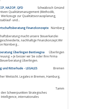
ACCP, HAZOP, QFD
Schwäbisch Gmünd
ntiven Qualitätsmanagement (Methodik,
 Quality Function Deployment, Fehlerbaum-, Ereignisablauf- und...
irtschaftsberatung Finanzkonzepte
Nürnberg
chaftsberatung macht unsere Steuerkanzlei
ge Finanzkonzept.Wir
von Nürnberg...
erberatung Überlingen Bentivegna
Überlingen
euung: » Je besser wir Sie oder Ihre Firma
und Steuerberatung Überlingen.
g und Ritterhude - LEGALES
Bremen
tsicht. Legales in Bremen, Hamburg,
Tamm
it den Schwerpunkten Strategisches