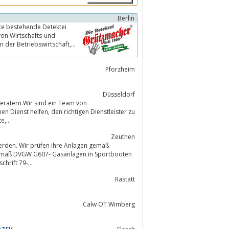
Berlin
ste bestehende Detektei
von Wirtschafts-und
n der Betriebswirtschaft,
Pforzheim
Düsseldorf
beratern.Wir sind ein Team von
e,...
Zeuthen
erden. Wir prüfen ihre Anlagen gemäß
emäß DVGW G607- Gasanlagen in Sportbooten
rift 79-...
Rastatt
Calw OT Wimberg