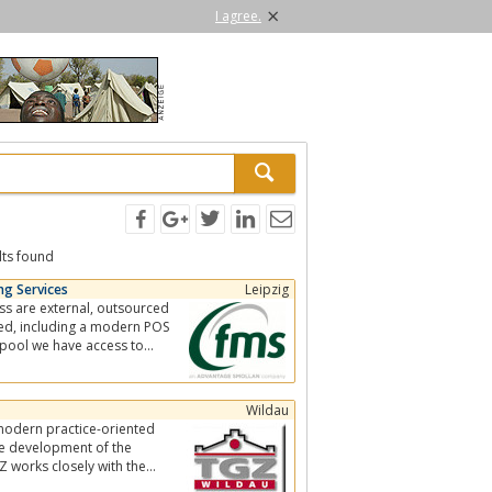
×
I agree.
lts found
ng Services
Leipzig
ternal, outsourced
l pool we have access to
Wildau
modern practice-oriented