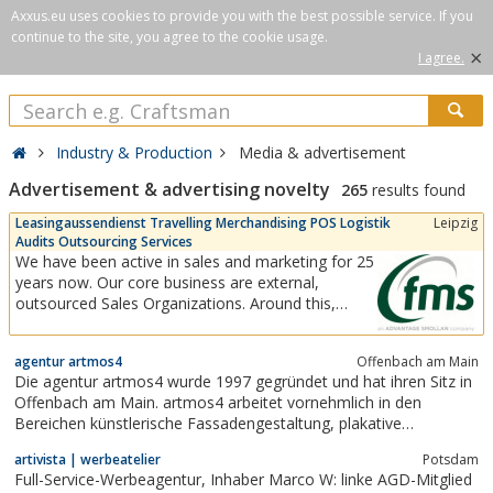
Axxus.eu uses cookies to provide you with the best possible service. If you
continue to the site, you agree to the cookie usage.
×
I agree.
Industry & Production
Media & advertisement
Advertisement & advertising novelty
265
results found
Leasingaussendienst Travelling Merchandising POS Logistik
Leipzig
Audits Outsourcing Services
We have been active in sales and marketing for 25
years now. Our core business are external,
outsourced Sales Organizations. Around this,
other services for the POS we have established,
including a modern POS logistics for advertising
agentur artmos4
Offenbach am Main
materials and sales promotion tools.In our
Die agentur artmos4 wurde 1997 gegründet und hat ihren Sitz in
personnel pool we have access to several
Offenbach am Main. artmos4 arbeitet vornehmlich in den
hundred sales...
Bereichen künstlerische Fassadengestaltung, plakative
Werbegestaltung, Innenraumdesign, Kunst am Bau, Logodesign,
artivista | werbeatelier
Potsdam
sowie Leinwandgestaltung für Messen und Events.Interessant???
Full-Service-Werbeagentur, Inhaber Marco W: linke AGD-Mitglied
Mehr zu uns finden Sie auf...