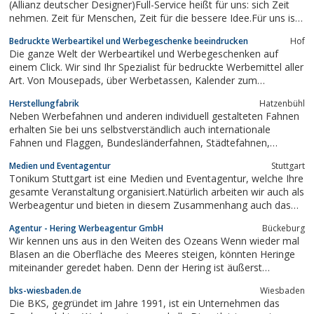
(Allianz deutscher Designer)Full-Service heißt für uns: sich Zeit
nehmen. Zeit für Menschen, Zeit für die bessere Idee.Für uns ist
jedes Projekt eine Herausforderung, wir wecheln die Perspektive
Bedruckte Werbeartikel und Werbegeschenke beeindrucken
Hof
und behalten doch immer den Blick für das Ganze - von der...
Die ganze Welt der Werbeartikel und Werbegeschenken auf
einem Click. Wir sind Ihr Spezialist für bedruckte Werbemittel aller
Art. Von Mousepads, über Werbetassen, Kalender zum
bedruckten Button. Besuchen Sie uns unter www.werbeartikel-
Herstellungfabrik
Hatzenbühl
online-druck.de
Neben Werbefahnen und anderen individuell gestalteten Fahnen
erhalten Sie bei uns selbstverständlich auch internationale
Fahnen und Flaggen, Bundesländerfahnen, Städtefahnen,
Gemeindefahnen mit Wappen, Transparente, Spannbänder,
Medien und Eventagentur
Stuttgart
Beachflags, Fahnenmasten in verschiedenen Ausführungen und
Tonikum Stuttgart ist eine Medien und Eventagentur, welche Ihre
Preisklassen und natürlich auch...
gesamte Veranstaltung organisiert.Natürlich arbeiten wir auch als
Werbeagentur und bieten in diesem Zusammenhang auch das
gesamte Spektrum wie Grafikdesign, Webdesign, Fotodesign,
Agentur - Hering Werbeagentur GmbH
Bückeburg
Eventmanagement, Logo, Visitenkarte, Briefpapier, Flyer und
Wir kennen uns aus in den Weiten des Ozeans Wenn wieder mal
Plakate
Blasen an die Oberfläche des Meeres steigen, könnten Heringe
miteinander geredet haben. Denn der Hering ist äußerst
kommunikativ und entwickelt eine ausgesprochene
bks-wiesbaden.de
Wiesbaden
Gruppendynamik im Sinne vom „Schwarmgeist“. Sie sind online,
Die BKS, gegründet im Jahre 1991, ist ein Unternehmen das
print & merchandising. Sie sind...