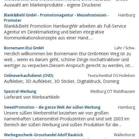
betreiben
Auswahl am Markenprodukte - eigene Druckerei
Blank&Biehl GmbH - Promotionagentur - Messehostessen -
Hamburg
Promoter
Blank&Biehl Promotion HamburgWir arbeiten als Full-Service
Agentur im Direktmarketing und bieten integrative
Kommunikationskonzepte aus einer Hand.
Verkaufsunterstützende Promotions und
Bornemann Etui GmbH
Lahr / Schw.
Werbemittelproduktionen gehören zu unseren
Herzlich willkommen bei Bornemann Etui GmbHKein Weg ist zu
Kernkompetenzen.Uns unterstützen bundesweit mehr als 30.000
weit… wenn es darum geht, schöne Dinge nochattraktiver und
Freiberufler.Besuchen Sie jetzt...
wertiger zu verpacken.Diesem Anspruch gerecht zu werden, ist
für uns Motivation und Herausforderung zugleich.Neue Farben
Onlineverkaufsdienst (OVD)
Teutschenthal OS Holleben
und Produktlinien sowie ein aussergewöhnliches Design
Aufkleber, 3D Aufkleber, 3D Sticker, Digitaldruck, Doming
bestimmen den Inhalt dieses...
Spectral-Werbung
Weilburg OT Waldhausen
Lieferant von Werbeartikeln
SweetPromotion − die ganze Welt der süßen Werbung
Hamburg
Unsere süßen Werbemittel beziehen wir von großen
namenhaften Lebensmittel-Produzenten und sind seit 2003 im
Bereich der süßen Werbung und süßen Produkten für die
Gatronomie und Hotellerie tätig - profitieren auch Sie von
Werbegeschenk-Grosshandel Adolf Bauböck
Wallenhorst
unserer langjährigen Erfahrung und lassen Sie sich für Ihre süßen