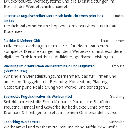
Druckprodukte, Werbesysteme und alle Dienstleistungen im
Bereich der Werbetechnik anbietet.
Fototasse Kugelschreiber Meterstab bedruckt toms print box
Lindau
Lindau
Herzlich Willkommen im Shop von toms print-box aus Lindau
Bodensee
Rischke & Mehner GbR
Lauchhammer
Full-Service Werbeagentur mit "Zeit für Ideen"!Wir bieten
komplette Dienstleistungen auf dem Werbesektor insbesondere
digitalen Großformatdruck, Aufkleber, grafische Leistungen,
Webdesign, Webprogrammierung, Textildruck, Drucksachen aller
Werbung im öffentlichen Verkehrsmiiteln und Flughafen
Hamburg
Art sowie Werbeflächenvermietungen.
(Shuttlebusse)
Wir sind ein Dienstleistungsunternehmen, das für Firmen und
andere Auftraggeber die Beratung, Konzeption, Planung,
Gestaltung und Realisierung von Werbe- und sonstigen
Kommunikationsmaßnahmen vor allem in den öffentlichen
Bedruckte Kugelschreiber als Werbemittel
Garching
Verlehrsmitteln (deutschlandweit) und Flughäfen
Seit 40 Jahren ist die Firma Kronauer Partner für Behörden,
(deutschlandweit)übernimmt. Hierzu haben wir spezielle...
Industrie, Handel und Gewerbe für bedruckte Schreibmittel.
Kronauer Schreibgeräte bietet in seinem Onlinehandel diverse
bedruckte Kugelschreiber an.Diese können eine ideale
Bensching Werbemittel
Karlsruhe
Möglichkeitl für die eigene Firma sein um so Marketing zu
Werbeartikel und Werbemittel mit und ohne Aufdruck – Große