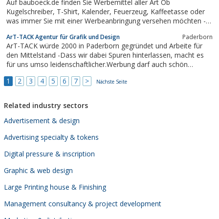
Auf bauboeck.de finden Sie Werbemittel aller Art Ob
Werbeartikel von uns beraten.
Kugelschreiber, T-Shirt, Kalender, Feuerzeug, Kaffeetasse oder
was immer Sie mit einer Werbeanbringung versehen möchten -
hier finden Sie das richtige Giveaway aus den Bereichen Arbeit
ArT-TACK Agentur für Grafik und Design
Paderborn
und Freizeit für Ihre Kunden. Ob individuelle Geschenke oder
ArT-TACK würde 2000 in Paderborn gegründet und Arbeite für
Großserien - wir liefern...
den Mittelstand -Dass wir dabei Spuren hinterlassen, macht es
für uns umso leidenschaftlicher.Werbung darf auch schön
aussehen und auffallen - wir fallen auf.
1
2
3
4
5
6
7
>
Nächste Seite
Related industry sectors
Advertisement & design
Advertising specialty & tokens
Digital pressure & inscription
Graphic & web design
Large Printing house & Finishing
Management consultancy & project development