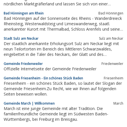
nördlichen Marktgräflerland und lassen Sie sich von einer
einzigartigen Landschaft verzaubern.
Bad Hönningen am Rhein
Bad Hönningen
Bad Hönningen auf der Sonnenseite des Rheins - Wanderdreieck
Rheinsteig, Westerwaldsteig und Limeswanderweg, staatl.
anerkannter Kurort mit Thermalbad, Schloss Arenfels und seine
schöne Landschaft am romantischen Rhein
Stadt Sulz am Neckar
Sulz am Neckar
Der staatlich anerkannte Erholungsort Sulz am Neckar liegt mit
neun Teilortorten im Bereich des Mittleren Schwarzwaldes,
eingebettet in die Täler des Neckars, der Glatt und des
Mühlbachs
Gemeinde Friedenweiler
Friedenweiler
Offizielle Internetseite der Gemeinde Friedenweiler
Gemeinde Friesenheim - Ein schönes Stück Baden
Friesenheim
Friesenheim - ein schönes Stück Baden, so lautet der Slogan der
Gemeinde Friesenheim.Zu Recht, wie wir Ihnen auf folgenden
Seiten beweisen wollen.
Gemeinde March | Willkommen
March
March ist eine junge Gemeinde mit alter Tradition. Die
familienfreundliche Gemeinde liegt im Südwesten Baden-
Württembergs, bei Freiburg im Breisgau.