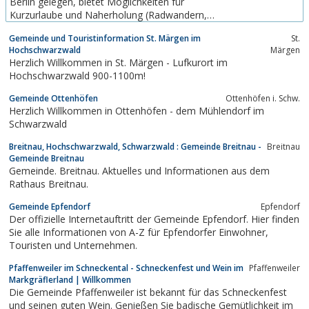
Berlin gelegen, bietet Möglichkeiten für
Kurzurlaube und Naherholung (Radwandern,
Wandern, Wasserwandern, Wellness, Baden im
Gemeinde und Touristinformation St. Märgen im
St.
See, Stadt- und Regionalhistorie, Kuren in den
Hochschwarzwald
Märgen
Hellmuth-Ulrici-Kliniken Sommerfeld). 7300
Herzlich Willkommen in St. Märgen - Lufkurort im
Einwohner, sieben Ortsteile, dörfliche geprägte
Hochschwarzwald 900-1100m!
Struktur. Kremmen...
Gemeinde Ottenhöfen
Ottenhöfen i. Schw.
Herzlich Willkommen in Ottenhöfen - dem Mühlendorf im
Schwarzwald
Breitnau, Hochschwarzwald, Schwarzwald : Gemeinde Breitnau -
Breitnau
Gemeinde Breitnau
Gemeinde. Breitnau. Aktuelles und Informationen aus dem
Rathaus Breitnau.
Gemeinde Epfendorf
Epfen­dorf
Der offizielle Internetauftritt der Gemeinde Epfendorf. Hier finden
Sie alle Informationen von A-Z für Epfendorfer Einwohner,
Touristen und Unternehmen.
Pfaffenweiler im Schneckental - Schneckenfest und Wein im
Pfaffenweiler
Markgräflerland | Willkommen
Die Gemeinde Pfaffenweiler ist bekannt für das Schneckenfest
und seinen guten Wein. Genießen Sie badische Gemütlichkeit im