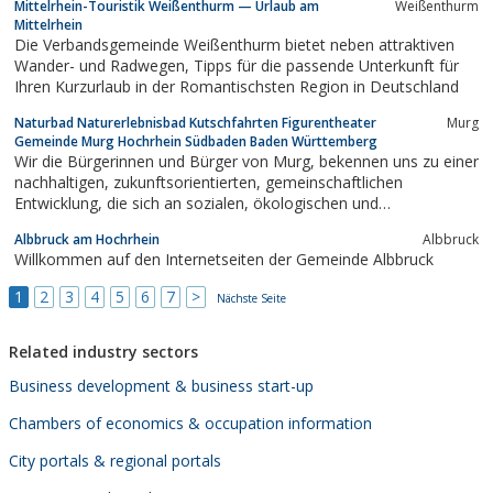
Mittelrhein-Touristik Weißenthurm — Urlaub am
Weißenthurm
Mittelrhein
Die Verbandsgemeinde Weißenthurm bietet neben attraktiven
Wander- und Radwegen, Tipps für die passende Unterkunft für
Ihren Kurzurlaub in der Romantischsten Region in Deutschland
Naturbad Naturerlebnisbad Kutschfahrten Figurentheater
Murg
Gemeinde Murg Hochrhein Südbaden Baden Württemberg
Wir die Bürgerinnen und Bürger von Murg, bekennen uns zu einer
nachhaltigen, zukunftsorientierten, gemeinschaftlichen
Entwicklung, die sich an sozialen, ökologischen und
ökonomischen Kriterien orientiert.Alle Entwicklungsmassnahmen
Albbruck am Hochrhein
Albbruck
der Gemeinde sollen stets am Gedanken der Nachhaltigkeit
Willkommen auf den Internetseiten der Gemeinde Albbruck
ausgerichtet werden.Durch diesen...
1
2
3
4
5
6
7
>
Nächste Seite
Related industry sectors
Business development & business start-up
Chambers of economics & occupation information
City portals & regional portals