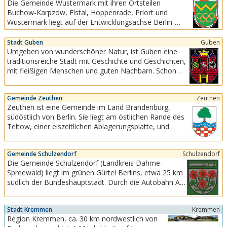
Die Gemeinde Wustermark mit ihren Ortsteilen
in Freiburg in Süddeutschland gegründet.Das
Buchow-Karpzow, Elstal, Hoppenrade, Priort und
Team der Wirtschaftsförderung Region Freiburg
Wustermark liegt auf der Entwicklungsachse Berlin-
hat ein offenes Ohr...
Spandau - Nauen und verfügt über gute
Verkehrsanbindungen an die Städte Berlin, Potsdam,
Stadt Guben
Guben
Nauen und Falkensee.
Umgeben von wunderschöner Natur, ist Guben eine
traditionsreiche Stadt mit Geschichte und Geschichten,
mit fleißigen Menschen und guten Nachbarn. Schon
immer gab es kluge Köpfe in der Stadt, die es
verstanden, Guben über die Grenzen der Region hinaus
Gemeinde Zeuthen
Zeuthen
zu prägen.
Zeuthen ist eine Gemeinde im Land Brandenburg,
südöstlich von Berlin. Sie liegt am östlichen Rande des
Teltow, einer eiszeitlichen Ablagerungsplatte, und
erstreckt sich ca. fünf Kilometer entlang des Zeuthener
Sees, der von der Dahme - früher Wendische Spree
Gemeinde Schulzendorf
Schulzendorf
genannt - durchflossen wird.
Die Gemeinde Schulzendorf (Landkreis Dahme-
Spreewald) liegt im grünen Gürtel Berlins, etwa 25 km
südlich der Bundeshauptstadt. Durch die Autobahn A
113 Dresden-Berlin, die in wenigen Kilometern
Entfernung westlich von Schulzendorf verläuft, besitzt
Stadt Kremmen
Kremmen
der Ort eine hervorragende überregionale
Region Kremmen, ca. 30 km nordwestlich von
Verkehrsanbindung.