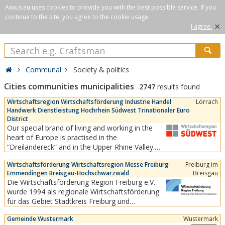
Axxus.eu uses cookies to provide you with the best possible service. If you
continue to the site, you agree to the cookie usage.
×
I agree.
Communal
Society & politics
Cities communities municipalities
2747
results found
Wirtschaftsregion Wirtschaftsförderung Industrie Handel
Lörrach
Handwerk Dienstleistung Hochrhein Südwest Trinationaler Euro
District
Our special brand of living and working in the
heart of Europe is practised in the
“Dreiländereck” and in the Upper Rhine Valley.
This southwest economic region
Wirtschaftsförderung Wirtschaftsregion Messe Freiburg
Freiburg im
(“Wirtschaftsregion Südwest”) is directly linked
Emmendingen Breisgau-Hochschwarzwald
Breisgau
to the Swiss market and to Alsace in France. It is
Die Wirtschaftsförderung Region Freiburg e.V.
a region with a high quality of life, short
wurde 1994 als regionale Wirtschaftsförderung
distances to two...
für das Gebiet Stadtkreis Freiburg und
Landkreise Breisgau-Hochschwarzwald und
Gemeinde Wustermark
Wustermark
Emmendingen als eingetragener Verein mit Sitz