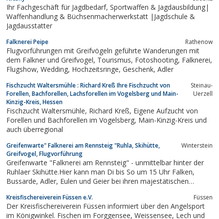
Ihr Fachgeschäft für Jagdbedarf, Sportwaffen & Jagdausbildung|
Waffenhandlung & Büchsenmacherwerkstatt |Jagdschule &
Jagdausstatter
Falknerei Peipe
Rathenow
Flugvorführungen mit Greifvögeln geführte Wanderungen mit
dem Falkner und Greifvogel, Tourismus, Fotoshooting, Falknerei,
Flugshow, Wedding, Hochzeitsringe, Geschenk, Adler
Fischzucht Waltersmühle : Richard Kreß Ihre Fischzucht von
Steinau-
Forellen, Bachforellen, Lachsforellen im Vogelsberg und Main-
Uerzell
Kinzig-Kreis, Hessen
Fischzucht Waltersmühle, Richard Kreß, Eigene Aufzucht von
Forellen und Bachforellen im Vogelsberg, Main-Kinzig-Kreis und
auch überregional
Greifenwarte" Falknerei am Rennsteig "Ruhla, Skihütte,
Winterstein
Greifvogel, Flugvorführung
Greifenwarte "Falknerei am Rennsteig" - unmittelbar hinter der
Ruhlaer Skihütte.Hier kann man Di bis So um 15 Uhr Falken,
Bussarde, Adler, Eulen und Geier bei ihren majestätischen
Freiflügen hautnah erleben.Der Besucher erhält einen Einblick in
Kreisfischereiverein Füssen e.V.
Füssen
die Greifvogelwelt und in eine jahrtausendalte Jagdart, die
Der Kreisfischereiverein Füssen informiert über den Angelsport
Falknerei. Die...
im Königwinkel. Fischen im Forggensee, Weissensee, Lech und