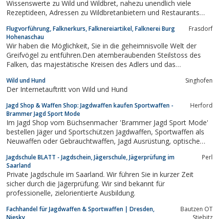
Wissenswerte zu Wild und Wildbret, nahezu unendlich viele
Rezeptideen, Adressen zu Wildbretanbietern und Restaurants
sowie Hintergrundinfos zur Arbeit der Jäger.
Flugvorführung, Falknerkurs, Falknereiartikel, Falknerei Burg
Frasdorf
Hohenaschau
Wir haben die Möglichkeit, Sie in die geheimnisvolle Welt der
Greifvögel zu entführen.Den atemberaubenden Steilstoss des
Falken, das majestätische Kreisen des Adlers und das
schwerelose Dahingleiten des Milans erleben Sie bei uns
Wild und Hund
Singhofen
hautnah.Für Schulen und Kindergärten haben wir eine
Der Internetauftritt von Wild und Hund
Flugvorführung zusammengestellt, in der...
Jagd Shop & Waffen Shop: Jagdwaffen kaufen Sportwaffen -
Herford
Brammer Jagd Sport Mode
Im Jagd Shop vom Büchsenmacher 'Brammer Jagd Sport Mode'
bestellen Jäger und Sportschützen Jagdwaffen, Sportwaffen als
Neuwaffen oder Gebrauchtwaffen, Jagd Ausrüstung, optische
Geräte & Jagdmode.
Jagdschule BLATT - Jagdschein, Jägerschule, Jägerprüfung im
Perl
Saarland
Private Jagdschule im Saarland. Wir führen Sie in kurzer Zeit
sicher durch die Jägerprüfung. Wir sind bekannt für
professionelle, zielorientierte Ausbildung.
Fachhandel für Jagdwaffen & Sportwaffen | Dresden,
Bautzen OT
Niesky
Stiebitz