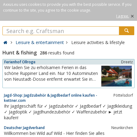
Axxus.eu uses cookies to provide you with the best possible service. If you
continue to the site, you agree to the cookie usage.
×
I agree.
Leisure & entertainment
Leisure activities & lifestyle
Hunt & fishing
286
results found
Ferienhof Ollroge
Dreetz
Wir laden Sie zu erholsamen Ferien in das
schöne Ruppiner Land ein. Nur 10 Autominuten
von Neustadt-Dosse entfernt erwartet Sie in
mitten von Wäldern und Seen unser idyllisch
gelegener Ferienhof.2 Ferienhäuser, davon ein
Jagd-Shop: Jagdzubehör & Jagdbedarf online kaufen -
Pöttelsdorf
Haus barrierefrei, und 2 Ferienwohnungen
kettner.com
bieten ausreichend Platz für 15 Personen.
Ihr Jagdgeschäft für ✓ Jagdzubehör ✓ Jagdbedarf ✓ Jagdkleidung
Während Ihres...
✓ Jagdoptik ✓ Jagdhundezubehör ✓ Waffenzubehör ► jetzt
kaufen!
Deutscher Jagdverband
Neunkirchen
Willkommen bei Wild auf Wild - Hier finden Sie alles