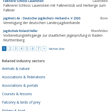
Falknerei Schloss Lauenstein
Lauenstein
Falknerei Schloss Lauenstein mit Falknerstüb und Herberge zum
Falkner
jagdnetz.de - Deutscher Jagdschutz-Verband e. V. (DJV)
Bonn
Vereinigung der deutschen Landesjagdverbände
Jagdschule Roland Heller
Rheinfelden
Vorbereitungslehrgänge zur staatlichen Jägerprüfung in Baden-
Württemberg
1
2
3
4
5
6
7
>
Nächste Seite
Related industry sectors
Animals & nature
Associations & federations
Associations & portals
Courses & lessons
Falconry & birds of prey
Fishery & hunt