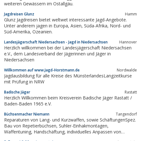
weiteren Gewässern im Ostallgäu.
Jagdreisen Glunz
Hamm
Glunz Jagdreisen bietet weltwet interessante Jagd-Angebote.
Unter anderem jagen in Europa, Asien, Süda-Afrika, Nord- und
Süd-Amerika, Ozeanien.
Landesjägerschaft Niedersachsen - Jagd in Niedersachsen
Hannover
Herzlich willkommen bei der Landesjägerschaft Niedersachsen
e.V., dem Landesverband der Jägerinnen und Jäger in
Niedersachsen
Willkommen auf www.Jagd-Horstmann.de
Nordwalde
Jagdausbildung für alle Kreise des MünsterlandesLangzeitkurse
mit Prüfung in NRW
Badische Jäger
Rastatt
Herzlich Willkommen beim Kreisverein Badische Jäger Rastatt /
Baden-Baden 1965 e.V.
Büchsenmacher Niemann
Tangendorf
Reparaturen von Lang- und Kurzwaffen, sowie SchäftungenSpez.
Bau von Repetierbüchsen, Suhler-Einhakmontagen,
Waffentuning, Handschäftung, individuelles Anpassen von
Flinten-Schäftungen