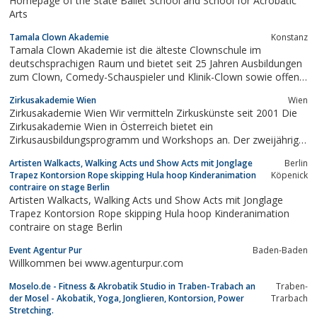
Homepage of the State Ballet School and School for Acrobatic
Arts
Tamala Clown Akademie
Konstanz
Tamala Clown Akademie ist die älteste Clownschule im
deutschsprachigen Raum und bietet seit 25 Jahren Ausbildungen
zum Clown, Comedy-Schauspieler und Klinik-Clown sowie offene
Seminare im Bereich Clown, Humortraining an. Außerdem für
Zirkusakademie Wien
Wien
Firmen und soziale Institutionen Humortrainings und Seminare
Zirkusakademie Wien Wir vermitteln Zirkuskünste seit 2001 Die
zum Thema Körpersprache
Zirkusakademie Wien in Österreich bietet ein
Zirkusausbildungsprogramm und Workshops an. Der zweijährige
Ausbildungslehrgang ermöglicht eine Spezialisierung in
Artisten Walkacts, Walking Acts und Show Acts mit Jonglage
Berlin
Zirkuspädagogik oder Zirkuskünsten. Er ist berufsbegleitend, mit
Trapez Kontorsion Rope skipping Hula hoop Kinderanimation
Köpenick
Kursen hauptsächlich abends und an...
contraire on stage Berlin
Artisten Walkacts, Walking Acts und Show Acts mit Jonglage
Trapez Kontorsion Rope skipping Hula hoop Kinderanimation
contraire on stage Berlin
Event Agentur Pur
Baden-Baden
Willkommen bei www.agenturpur.com
Moselo.de - Fitness & Akrobatik Studio in Traben-Trabach an
Traben-
der Mosel - Akobatik, Yoga, Jonglieren, Kontorsion, Power
Trarbach
Stretching.