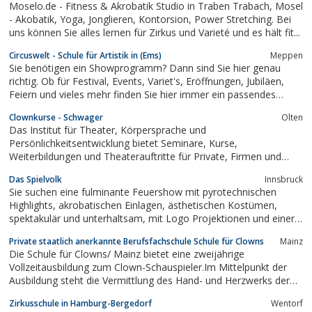
Moselo.de - Fitness & Akrobatik Studio in Traben Trabach, Mosel
- Akobatik, Yoga, Jonglieren, Kontorsion, Power Stretching. Bei
uns können Sie alles lernen für Zirkus und Varieté und es hält fit...
Circuswelt - Schule für Artistik in (Ems)
Meppen
Sie benötigen ein Showprogramm? Dann sind Sie hier genau
richtig. Ob für Festival, Events, Variet's, Eröffnungen, Jubiläen,
Feiern und vieles mehr finden Sie hier immer ein passendes
Bühnenprogramm.
Clownkurse - Schwager
Olten
Das Institut für Theater, Körpersprache und
Persönlichkeitsentwicklung bietet Seminare, Kurse,
Weiterbildungen und Theaterauftritte für Private, Firmen und
Institutionen an.Spitalclown Besuchsclown Besuchs-Clown
Das Spielvolk
Innsbruck
Clownausbildung Clownschule Clownkurs Ausbildung Schweiz
Sie suchen eine fulminante Feuershow mit pyrotechnischen
Olten Clown Schauspielschule Kabarett Comedy Theater Bühne...
Highlights, akrobatischen Einlagen, ästhetischen Kostümen,
spektakulär und unterhaltsam, mit Logo Projektionen und einer
atemberaubenden Choreografie ... Sie haben uns gefunden: Das
Private staatlich anerkannte Berufsfachschule Schule für Clowns
Mainz
Spielvolk macht auch Ihre Träume wahr.
Die Schule für Clowns/ Mainz bietet eine zweijährige
Vollzeitausbildung zum Clown-Schauspieler.Im Mittelpunkt der
Ausbildung steht die Vermittlung des Hand- und Herzwerks der
Clownerie und des Clowntheaters. Die Ausbildung wird ergänzt
Zirkusschule in Hamburg-Bergedorf
Wentorf
durch ein vielseitiges Angebot an Nebenfächern. Zur Vertiefung