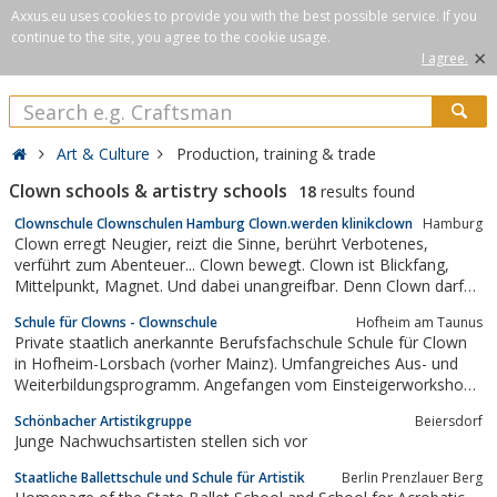
Axxus.eu uses cookies to provide you with the best possible service. If you
continue to the site, you agree to the cookie usage.
×
I agree.
Art & Culture
Production, training & trade
Clown schools & artistry schools
18
results found
Clownschule Clownschulen Hamburg Clown.werden klinikclown
Hamburg
Clown erregt Neugier, reizt die Sinne, berührt Verbotenes,
verführt zum Abenteuer... Clown bewegt. Clown ist Blickfang,
Mittelpunkt, Magnet. Und dabei unangreifbar. Denn Clown darf
alles; Grenzen überschreiten, Vorurteile entlarven, Tabus
Schule für Clowns - Clownschule
Hofheim am Taunus
brechen. Und dafür wird Clown von den Leuten geliebt.NEU bei
Private staatlich anerkannte Berufsfachschule Schule für Clown
uns: Tamm Training Mit...
in Hofheim-Lorsbach (vorher Mainz). Umfangreiches Aus- und
Weiterbildungsprogramm. Angefangen vom Einsteigerworkshop
„Entdecke den Clown in Dir“ bis hin zur zweijährigen Ausbildung
Schönbacher Artistikgruppe
Beiersdorf
zum Clown-Schauspieler und dreijährigen mit Clown-Diplom.
Junge Nachwuchsartisten stellen sich vor
Berufsbegleitende...
Staatliche Ballettschule und Schule für Artistik
Berlin Prenzlauer Berg