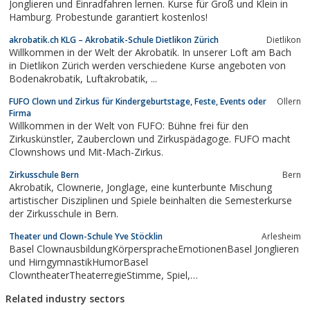
Jonglieren und Einradfahren lernen. Kurse für Groß und Klein in
wählt jeder Schüler eine...
Hamburg. Probestunde garantiert kostenlos!
akrobatik.ch KLG – Akrobatik-Schule Dietlikon Zürich
Dietlikon
Willkommen in der Welt der Akrobatik. In unserer Loft am Bach
in Dietlikon Zürich werden verschiedene Kurse angeboten von
Bodenakrobatik, Luftakrobatik, ...
FUFO Clown und Zirkus für Kindergeburtstage, Feste, Events oder
Ollern
Firma
Willkommen in der Welt von FUFO: Bühne frei für den
Zirkuskünstler, Zauberclown und Zirkuspädagoge. FUFO macht
Clownshows und Mit-Mach-Zirkus.
Zirkusschule Bern
Bern
Akrobatik, Clownerie, Jonglage, eine kunterbunte Mischung
artistischer Disziplinen und Spiele beinhalten die Semesterkurse
der Zirkusschule in Bern.
Theater und Clown-Schule Yve Stöcklin
Arlesheim
Basel ClownausbildungKörperspracheEmotionenBasel Jonglieren
und HirngymnastikHumorBasel
ClowntheaterTheaterregieStimme, Spiel,
SpracheMaskenspielStage de Clown
Related industry sectors