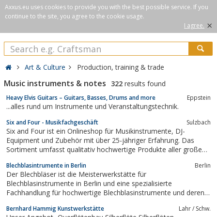
Axxus.eu uses cookies to provide you with the best possible service. If you
continue to the site, you agree to the cookie usage.
×
I agree.
Art & Culture
Production, training & trade
Music instruments & notes
322
results found
Heavy Elvis Guitars – Guitars, Basses, Drums and more
Eppstein
...alles rund um Instrumente und Veranstaltungstechnik.
Six and Four - Musikfachgeschäft
Sulzbach
Six and Four ist ein Onlineshop für Musikinstrumente, DJ-
Equipment und Zubehör mit über 25-jähriger Erfahrung. Das
Sortiment umfasst qualitativ hochwertige Produkte aller großen
Instrumentenhersteller. Im Schnäppchenmarkt und der Second
Blechblasintrumente in Berlin
Berlin
Hand Abteilung findet sich außerdem Ware mit gutem Preis-
Der Blechbläser ist die Meisterwerkstätte für
Leistungs-Verhältnis. Ab einem...
Blechblasinstrumente in Berlin und eine spezialisierte
Fachhandlung für hochwertige Blechblasinstrumente und deren
Zubehör. Wir offerieren zuätzlich diverse gebrauchte Instrumente
Bernhard Hammig Kunstwerkstätte
Lahr / Schw.
zu interessanten Preisen.