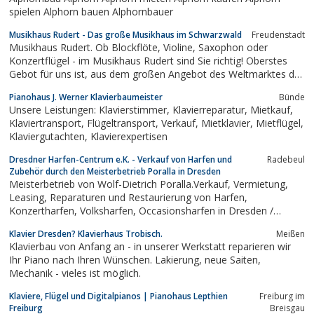
spielen Alphorn bauen Alphornbauer
Musikhaus Rudert - Das große Musikhaus im Schwarzwald
Freudenstadt
Musikhaus Rudert. Ob Blockflöte, Violine, Saxophon oder
Konzertflügel - im Musikhaus Rudert sind Sie richtig! Oberstes
Gebot für uns ist, aus dem großen Angebot des Weltmarktes das
Bestes in allen Preislagen auszusuchen.
Pianohaus J. Werner Klavierbaumeister
Bünde
Unsere Leistungen: Klavierstimmer, Klavierreparatur, Mietkauf,
Klaviertransport, Flügeltransport, Verkauf, Mietklavier, Mietflügel,
Klaviergutachten, Klavierexpertisen
Dresdner Harfen-Centrum e.K. - Verkauf von Harfen und
Radebeul
Zubehör durch den Meisterbetrieb Poralla in Dresden
Meisterbetrieb von Wolf-Dietrich Poralla.Verkauf, Vermietung,
Leasing, Reparaturen und Restaurierung von Harfen,
Konzertharfen, Volksharfen, Occasionsharfen in Dresden /
Sachsen und bundesweit.
Klavier Dresden? Klavierhaus Trobisch.
Meißen
Klavierbau von Anfang an - in unserer Werkstatt reparieren wir
Ihr Piano nach Ihren Wünschen. Lakierung, neue Saiten,
Mechanik - vieles ist möglich.
Klaviere, Flügel und Digitalpianos | Pianohaus Lepthien
Freiburg im
Freiburg
Breisgau