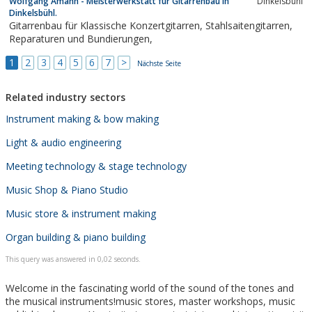
Wolfgang Amann - Meisterwerkstatt für Gitarrenbau in
Dinkelsbühl
Dinkelsbühl.
Gitarrenbau für Klassische Konzertgitarren, Stahlsaitengitarren,
Reparaturen und Bundierungen,
1
2
3
4
5
6
7
>
Nächste Seite
Related industry sectors
Instrument making & bow making
Light & audio engineering
Meeting technology & stage technology
Music Shop & Piano Studio
Music store & instrument making
Organ building & piano building
This query was answered in 0,02 seconds.
Welcome in the fascinating world of the sound of the tones and
the musical instruments!music stores, master workshops, music