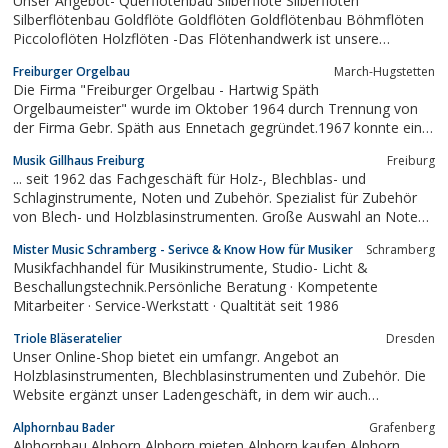
Unser Angebot- Querflötenbau Silberflöte Silberflöten
Silberflötenbau Goldflöte Goldflöten Goldflötenbau Böhmflöten
Piccoloflöten Holzflöten -Das Flötenhandwerk ist unsere
Tradition, der Flöten Seele unser Geheimnis.Referenz: Prof.
Freiburger Orgelbau
March-Hugstetten
Roswitha Staege, BerlinWir haben eine spezielle Goldlegierung
Die Firma "Freiburger Orgelbau - Hartwig Späth
die alle...
Orgelbaumeister" wurde im Oktober 1964 durch Trennung von
der Firma Gebr. Späth aus Ennetach gegründet.1967 konnte ein
fast 2000 qm großes Gelände mit Gebäuden einer ehemaligen
Musik Gillhaus Freiburg
Freiburg
Zigarrenfabrik in Hugstetten erworben werden. Dazu ein
... seit 1962 das Fachgeschäft für Holz-, Blechblas- und
Wohnhaus von 1828.
Schlaginstrumente, Noten und Zubehör. Spezialist für Zubehör
von Blech- und Holzblasinstrumenten. Große Auswahl an Noten
für alle Blas- und Schlaginstrumente, CD’s und DVD’s. Online
Mister Music Schramberg - Serivce & Know How für Musiker
Schramberg
Webshop. Flexible Formen der Miete und des Mietkaufs sowie
Musikfachhandel für Musikinstrumente, Studio- Licht &
Ratenzahlung über die...
Beschallungstechnik.Persönliche Beratung · Kompetente
Mitarbeiter · Service-Werkstatt · Qualtität seit 1986
Triole Bläseratelier
Dresden
Unser Online-Shop bietet ein umfangr. Angebot an
Holzblasinstrumenten, Blechblasinstrumenten und Zubehör. Die
Website ergänzt unser Ladengeschäft, in dem wir auch
Reparaturen in eigener Meisterwerkstatt ausführen.
Alphornbau Bader
Grafenberg
Alphornbau Alphorn Alphorn mieten Alphorn kaufen Alphorn