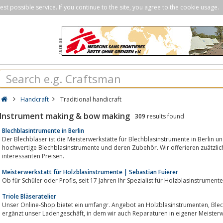
st possible service. If you continue to the site, you agree to the cookie usage.
Handcraft
Traditional handicraft
Instrument making & bow making
309
results found
Blechblasintrumente in Berlin
Der Blechbläser ist die Meisterwerkstätte für Blechblasinstrumente in Berlin un
hochwertige Blechblasinstrumente und deren Zubehör. Wir offerieren zuätzlic
interessanten Preisen.
Meisterwerkstatt für Holzblasinstrumente | Sebastian Fuierer
Ob für Schüler oder Profis, seit 17 Jahren Ihr Spezialist für Holzblasinstr
Triole Bläseratelier
Unser Online-Shop bietet ein umfangr. Angebot an Holzblasinstrumenten, Blechblasinstrumenten und Zubehör. Die Website
ergänzt unser Ladengeschäft, in dem wir auch Reparaturen in eigener 