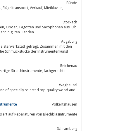
Bünde
Stockach
alüberholung, hier ist Ihr Instrument in guten Händen.
Augsburg
r Meisterwerkstatt gefragt. Zusammen mit den
che Schmuckstücke der Instrumentenkunst
Reichenau
Waghäusel
nstrumente
Volkertshausen
isiert auf Reparaturen von Blechblasintrumente
Schramberg