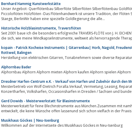
Bernhard Hammig Kunstwerkstätte
Unser Angebot- Querflötenbau Silberflöte Silberflöten Silberflötenbau Goldf
Piccoloflöten Holzflöten -Das Flötenhandwerk ist unsere Tradition, der Flöten Seele unser Geheimnis.Referenz: Prof. Roswitha
Staege, BerlinWir haben eine spezielle Goldlegierung die alle...
Historische Holzblasinstrumente, Traversflöten
Seit 2001 baue ich die besonders erfolgreiche TRAVERS-FLÖTE von J. H. EICHEN
die sich, wie meine Windkapselinstrumente, weltweit als 
kopain - Patrick Kocheise Instruments | Gitarrenbau| Horb, Nagold, Freudenst
Rottweil, Balingen
Herstellung von elektrischen Gitarren, Tonabnehmern sowie diverse Repara
Alphornbau Bader
Alphornbau Alphorn Alphorn mieten Alphorn kaufen Alphorn spielen Alphor
Dresdner Harfen-Centrum e.K. - Verkauf von Harfen und Zubehör durch den Me
Meisterbetrieb von Wolf-Dietrich Poralla.Verkauf, Vermietung, Leasing, Reparaturen und Restaurierung von Harfen,
Konzertharfen, Volksharfen, Occasionsharfen in Dresden / Sachsen und bun
Gerd Dowids - Meisterwerkstatt für Blasinstrumente
Meisterwerkstatt für feine Blechinstrumente aus München.Zusammen mit namh
entwickelt, die keine Wünsche offen lassenund sich schon vielfach in der Pra
Musikhaus Göckes | Neu-Isenburg
Willkommen auf der Internetseite des Musikhaus Göckes in Neu-Isenburg