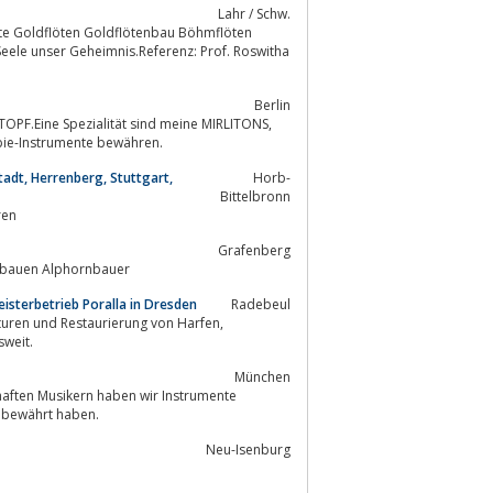
Lahr / Schw.
löte Goldflöten Goldflötenbau Böhmflöten
Berlin
TOPF.Eine Spezialität sind meine MIRLITONS,
hervorragende Therapie-Instrumente bewähren.
adt, Herrenberg, Stuttgart,
Horb-
Bittelbronn
turen
Grafenberg
n bauen Alphornbauer
isterbetrieb Poralla in Dresden
Radebeul
desweit.
München
aften Musikern haben wir Instrumente
xis bewährt haben.
Neu-Isenburg