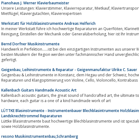
Pianohaus J. Werner Klavierbaumeister
Unsere Leistungen: Klavierstimmer, Klavierreparatur, Mietkauf, Klaviertransport, Flügeltransport, Verkauf, Mietklavier,
Mietflügel, Klaviergutachten, Klavierexpertisen
Werkstatt für Holzblasinstrumente Andreas Helferich
In meiner Werkstatt führe ich hochwertige Reparaturen an Querflöten, Klarinetten, Oboen, Fagotten und Saxophonen aus. Ob
Reinigung, Einstellen der Mechanik oder Gener
Bernd Dorfner Musikinstrumente
Handwerk in Perfektion......ist bei den einzigartigen Instrumenten aus unsere
besten Musikern der Region werden unter fachmännischer Hand unvergleichli
gefertigt.
Geigenbau, Leihinstrumente & Reparatur - Geigenmanufaktur Ulrike C. Sauer
Geigenbau & Leihinstrumente in Konstanz, dem Hegau und der Schweiz, hochwertige Streichinstrumente, fachgerechte
Reparaturen und Klangoptimierung von Violine, Cello, Violoncello, Kontrabass
Kallenbach Guitars Handmade Acoustic Art
Kallenbach acoustic guitars, the great sound of handcrafted art, the ultimate tone of specially selected top quality wood and
hardware, each guitar is a one of a kind handmade work of art
LÜTTKE Blasinstrumente - Instrumentenbauer Blechblasintrumente Holzblasi
Landsknechttrommel Reparaturen
Lüttke Blasinstrumente baut hochwertige Blechblasinstrumente und ist spezial
sowie Holzblasinstrumente.
resono Musikinstrumentenbau,Schramberg