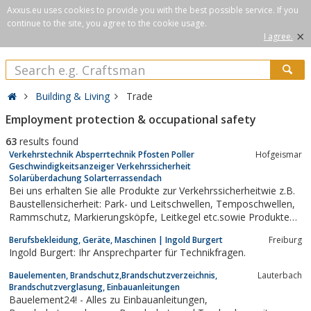
Axxus.eu uses cookies to provide you with the best possible service. If you
continue to the site, you agree to the cookie usage.
×
I agree.
Building & Living
Trade
Employment protection & occupational safety
63
results found
Verkehrstechnik Absperrtechnik Pfosten Poller
Hofgeismar
Geschwindigkeitsanzeiger Verkehrssicherheit
Solarüberdachung Solarterrassendach
Bei uns erhalten Sie alle Produkte zur Verkehrssicherheitwie z.B.
Baustellensicherheit: Park- und Leitschwellen, Temposchwellen,
Rammschutz, Markierungsköpfe, Leitkegel etc.sowie Produkte
zur Verkehrsberuhigung: z.B.Temposchwellen, Berliner Kissen,
Berufsbekleidung, Geräte, Maschinen | Ingold Burgert
Freiburg
Fahrbahnschwellen, Kabelbrückenz.B. der Absperrtechnik:
Ingold Burgert: Ihr Ansprechparter für Technikfragen.
Absperrgitter,...
Bauelementen, Brandschutz,Brandschutzverzeichnis,
Lauterbach
Brandschutzverglasung, Einbauanleitungen
Bauelement24! - Alles zu Einbauanleitungen,