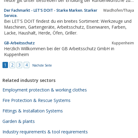
heute gilt unser Bestreben der Erfüllung der Kundenwünsche zur
Zufriedenheit unserer Kundschaft
Der Fachmarkt - LET'S DOIT - Starke Marken. Starker
Waidhofen/Thaya
Service.
Bei LET'S DOIT findest du ein breites Sortiment: Werkzeuge und
Maschinen, Gartengeräte, Arbeitsschutz, Eisenwaren, Farben,
Lacke, Haushalt, Herde, Öfen, Griller.
GB-Arbeitsschutz
Kuppenheim
Herzlich Willkommen bei der GB Arbeitsschutz GmbH in
Kuppenheim
1
2
3
4
Nächste Seite
Related industry sectors
Employment protection & working clothes
Fire Protection & Rescue Systems
Fittings & Installation Systems
Garden & plants
Industry requirements & tool requirements