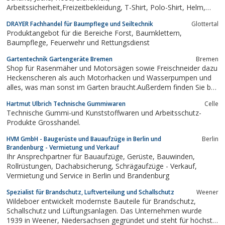
Arbeitssicherheit,Freizeitbekleidung, T-Shirt, Polo-Shirt, Helm,
Gehörschutz, Maske, Winter, Sommer, Frühjahr, Frühling,
DRAYER Fachhandel für Baumpflege und Seiltechnik
Glottertal
Herbst, Handschuhe
Produktangebot für die Bereiche Forst, Baumklettern,
Baumpflege, Feuerwehr und Rettungsdienst
Gartentechnik Gartengeräte Bremen
Bremen
Shop für Rasenmäher und Motorsägen sowie Freischneider dazu
Heckenscheren als auch Motorhacken und Wasserpumpen und
alles, was man sonst im Garten braucht.Außerdem finden Sie bei
uns Arbeitskleidung und Schnittschutzkleidung.
Hartmut Ulbrich Technische Gummiwaren
Celle
Technische Gummi-und Kunststoffwaren und Arbeitsschutz-
Produkte Grosshandel.
HVM GmbH - Baugerüste und Bauaufzüge in Berlin und
Berlin
Brandenburg - Vermietung und Verkauf
Ihr Ansprechpartner für Bauaufzüge, Gerüste, Bauwinden,
Rollrüstungen, Dachabsicherung, Schrägaufzüge - Verkauf,
Vermietung und Service in Berlin und Brandenburg
Spezialist für Brandschutz, Luftverteilung und Schallschutz
Weener
Wildeboer entwickelt modernste Bauteile für Brandschutz,
Schallschutz und Lüftungsanlagen. Das Unternehmen wurde
1939 in Weener, Niedersachsen gegründet und steht für höchste