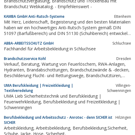
Brandschutzverglasung, Brandschutz und Trockenbau mit
Brandschutz Webkatalog. - Empfehlenswert -
KAMBA GmbH Anti-Rutsch-Systeme
Ettenheim
Mit Herz, Leidenschaft, Begeisterung und den besten Materialien
haben wir ein hochwertiges Anti-Rutsch-System gemäß DIN
51097 (Barfußbereich) und DIN 51130 (Schuhbereich) entwickelt
und produzieren es in Deutschland.Unsere langjährige Erfahrung
ABBA-ARBEITSSCHUTZ GmbH
Schluchsee
in puncto Sicherheit vor Stürzen durch Ausrutschen ist uns dabei
Fachhandel für Arbeitsbekleidung in Schluchsee
ein sehr wertvoller...
Brandschutzservice Kohl
Dresden
Verkauf, Beratung, Wartung von Feuerlöschern, RWA-Anlagen,
Hydranten, Brandabschottungen, Brandschutzwände & -decken,
Beschilderung Flucht- und Rettungswege, Brandschutztüren,
Erste Hilfe, baulicher Brandschutz
UMA Berufskleidung | Freizeitkleidung |
Villingen-
Textilveredelung
Schwenningen
UMA Lieb Sicherheitstechnik und Berufskleidung |
Feuerwehrkleidung, Berufsbekleidung und Freizeitkleidung |
Schwenningen
Berufsbekleidung und Arbeitsschutz - Anrotec - denn SICHER ist
Hilzingen
SICHER
Arbeitskleidung, Arbeitsbekleidung, Berufsbekleidung,Sicherheit,
Schuhe, Jacke, Hose, Sicherheit,