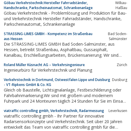
Göbau Verkehrstechnik:Hersteller Fahrradständer,
Wilkau-
Handschranke, Parkscheinautomat, Schrankenanlage
Haßlau
Göbau Verkehrstechnik - Problemlösung und Produktion für Bau-
und Verkehrstechnik Hersteller Fahrradständer, Handschranke,
Parkscheinautomat, Schrankenanlage
STRASSING-LIMES GMBH - Kompetenz im Straßenbau
Bad Soden-
aus Hessen
Salmünster
Die STRASSING-LIMES GMBH Bad Soden-Salmünster, aus
Hessen, betreibt Straßenbau, Asphaltbau, Gussasphalt,
Kanalbau, Erschließungsarbeiten, Brückensanierung. Wir sind
Ausbildungsbetrieb und setzen größten Wert auf Qualität und
Roland Müller Küsnacht AG – Verkehrsingenieure
Zürich
Innovation
Ingenieurbüro für Verkehrstechnik und Planung
Verkehrstechnik in Dortmund, Ostwestfalen Lippe und Duisburg
Duisburg
- VT-Ripkens GmbH & Co. KG
Gleich ob Baustelle, Lichtsignalanlage, Festbeschilderung oder
Fahrbahnmarkierung.Wir sind mit großem und modernem
Fuhrpark und 24 Monteuren täglich 24 Stunden für Sie im Einsatz.
Egal ob Klein- oder Großbaustelle in der Stadt, Verkehrssicherung
viatraffic controlling gmbh, Verkehrstechnik, Radarmessung
Leverkusen
auf Bundes- oder Landesstraßen und Autobahnen.
viatraffic controlling gmbh - Ihr Partner für innovative
Radarsensorkonzepte und Verkehrstechnik. Seit über 20 Jahren
entwickelt das Team von viatraffic controlling gmbh für die