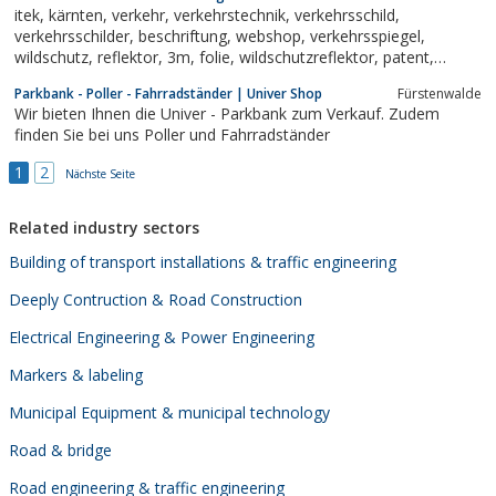
itek, kärnten, verkehr, verkehrstechnik, verkehrsschild,
verkehrsschilder, beschriftung, webshop, verkehrsspiegel,
wildschutz, reflektor, 3m, folie, wildschutzreflektor, patent,
wildwarner, wildwarnreflektor, forschungspreis, innovation,
Parkbank - Poller - Fahrradständer | Univer Shop
Fürstenwalde
innovationspreis
Wir bieten Ihnen die Univer - Parkbank zum Verkauf. Zudem
finden Sie bei uns Poller und Fahrradständer
1
2
Nächste Seite
Related industry sectors
Building of transport installations & traffic engineering
Deeply Contruction & Road Construction
Electrical Engineering & Power Engineering
Markers & labeling
Municipal Equipment & municipal technology
Road & bridge
Road engineering & traffic engineering