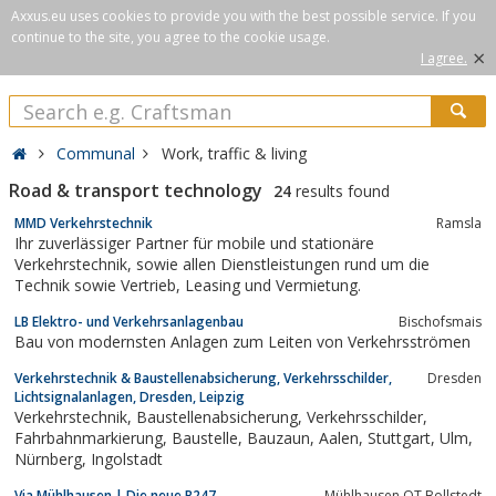
Axxus.eu uses cookies to provide you with the best possible service. If you
continue to the site, you agree to the cookie usage.
×
I agree.
Communal
Work, traffic & living
Road & transport technology
24
results found
MMD Verkehrstechnik
Ramsla
Ihr zuverlässiger Partner für mobile und stationäre
Verkehrstechnik, sowie allen Dienstleistungen rund um die
Technik sowie Vertrieb, Leasing und Vermietung.
LB Elektro- und Verkehrsanlagenbau
Bischofsmais
Bau von modernsten Anlagen zum Leiten von Verkehrsströmen
Verkehrstechnik & Baustellenabsicherung, Verkehrsschilder,
Dresden
Lichtsignalanlagen, Dresden, Leipzig
Verkehrstechnik, Baustellenabsicherung, Verkehrsschilder,
Fahrbahnmarkierung, Baustelle, Bauzaun, Aalen, Stuttgart, Ulm,
Nürnberg, Ingolstadt
Via Mühlhausen | Die neue B247
Mühlhausen OT Bollstedt