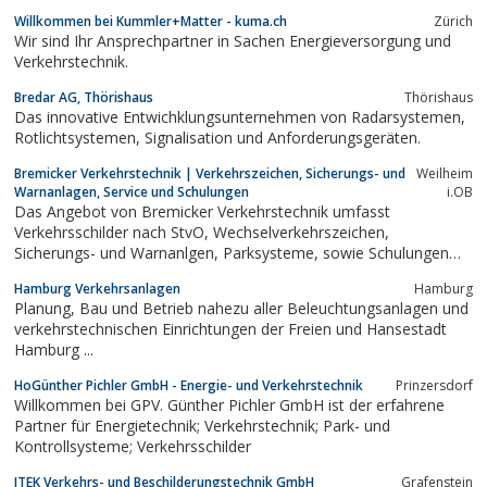
unterschiedlichsten Anforderungen im Straßenverkehr.
Willkommen bei Kummler+Matter - kuma.ch
Zürich
Wir sind Ihr Ansprechpartner in Sachen Energieversorgung und
Verkehrstechnik.
Bredar AG, Thörishaus
Thörishaus
Das innovative Entwichklungsunternehmen von Radarsystemen,
Rotlichtsystemen, Signalisation und Anforderungsgeräten.
Bremicker Verkehrstechnik | Verkehrszeichen, Sicherungs- und
Weilheim
Warnanlagen, Service und Schulungen
i.OB
Das Angebot von Bremicker Verkehrstechnik umfasst
Verkehrsschilder nach StvO, Wechselverkehrszeichen,
Sicherungs- und Warnanlgen, Parksysteme, sowie Schulungen
und Serviceleistungen.
Hamburg Verkehrsanlagen
Hamburg
Planung, Bau und Betrieb nahezu aller Beleuchtungsanlagen und
verkehrstechnischen Einrichtungen der Freien und Hansestadt
Hamburg ...
HoGünther Pichler GmbH - Energie- und Verkehrstechnik
Prinzersdorf
Willkommen bei GPV. Günther Pichler GmbH ist der erfahrene
Partner für Energietechnik; Verkehrstechnik; Park- und
Kontrollsysteme; Verkehrsschilder
ITEK Verkehrs- und Beschilderungstechnik GmbH
Grafenstein