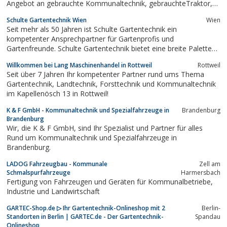
Angebot an gebrauchte Kommunaltechnik, gebrauchteTraktor,
gebrauchte Kubota-Maschinen, gebrauchte Carraro-Maschinen"
Schulte Gartentechnik Wien
Wien
Seit mehr als 50 Jahren ist Schulte Gartentechnik ein
kompetenter Ansprechpartner für Gartenprofis und
Gartenfreunde. Schulte Gartentechnik bietet eine breite Palette
an Profigeräten und Serviceleistungen. Vom Mähen im Sommer
Willkommen bei Lang Maschinenhandel in Rottweil
Rottweil
bis zur Schneeräumung im Winter. Ob Privatkunde, Gewerbe,
Seit über 7 Jahren Ihr kompetenter Partner rund ums Thema
Gemeinde oder Kunden mit speziellen...
Gartentechnik, Landtechnik, Forsttechnik und Kommunaltechnik
im Kapellenösch 13 in Rottweil!
K & F GmbH - Kommunaltechnik und Spezialfahrzeuge in
Brandenburg
Brandenburg
Wir, die K & F GmbH, sind Ihr Spezialist und Partner für alles
Rund um Kommunaltechnik und Spezialfahrzeuge in
Brandenburg.
LADOG Fahrzeugbau - Kommunale
Zell am
Schmalspurfahrzeuge
Harmersbach
Fertigung von Fahrzeugen und Geräten für Kommunalbetriebe,
Industrie und Landwirtschaft
GARTEC-Shop.de ▷ Ihr Gartentechnik-Onlineshop mit 2
Berlin-
Standorten in Berlin | GARTEC.de - Der Gartentechnik-
Spandau
Onlineshop