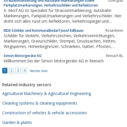
Strassenmarkierung und Autobahn Markierungen sowie
Oberglatt
Kommunalmaschinen. Stangl Reinigungstechnik Österreich.
Parkplatzmarkierungen, Verkehrsschilder und Reflektoren
K. Morf AG ist Spezialist für Strassenmarkierung, Autobahn
Markierungen, Parkplatzmarkierungen und Verkehrsschilder. Hier
dreht sich alles rund um Reflektoren, Verkehrsspiegel und
Strassenmarkierungen. Bei Fragen zu den Themen
MDE Schilder und Kommunalbedarf Josef Edlbauer
Rosenheim
Fahrbahnschwellen, Verbotstafeln oder Bodenschwellen kann
Schilder für Verkehr, Verkehrszeichen, Verkehrseinrichtungen,
man sich an die K. Morf AG wenden
Markierungen, Gravurschilder, Stempel, Drucksachen, Ketten,
Wegsperren, Höhenbegrenzer, Schranken, Gatter, Pfosten,
Schellen, Hülsen, Sonderschilder,
Simon Motorgeräte AG
Reinach BL
Willkommen bei der Simon Motorgeräte AG in Reinach
1
2
3
4
Nächste Seite
Related industry sectors
Agricultural Machinery & Agricultural Engineering
Cleaning systems & cleaning equipments
Construction of vehicles & vehicle accessories
Garden & plants