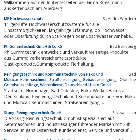
Willkommen auf den Innternetseiten der Firma Kugelmann
ausRettenbach am Auerberg
ME Hochwasserschutz
St. Andrä-Wördern
11 geprüfte Hochwasserschutzsysteme für alle
Einsatzmöglichkeiten, langjährige Erfahrung, ob Hochwasser
oder Überflutung durch Starkregen oder Löschwasser wir haben
sicher die passende Lösung für Ihr Haus, Ihren Betrieb, Ihren Ort
Ph Gummitechnik GmbH & Co.KG
Bad Berleburg
Ph Gummitechnik entwickelt und verkauft vielseitige Produkte
aus Gummi: Verkehrssicherheitsprodukte,
Elastikprodukte,Gummiprodukte Tierhaltung,
Reinigungstechnik und Kommunaltechnik von Hako und
Bad
Multicar: Kehrmaschinen, Straßenreinigung, Gebäudereinigung,
Oldesloe
Grundstückspflege, Winterdienst, Deutschland |Hako GmbH
Startseite, Homepage, Bad Oldesloe, Hako-Werke, Hakotrac,
Deutschland, Reinigungstechnik und Kommunaltechnik von Hako
und Multicar: Kehrmaschinen, Straßenreinigung,
Gebäudereinigung, Grundstückspflege, Winterdienst,
Stangl Reinigungstechnik GmbH
Straßwalchen
Deutschland |Hako GmbH
Die Stangl Reinigungstechnik Gmbh ist spezialisiert auf
Kehrmaschinen und Industriesauger führender Marken mit 24h
Service. In ganz Österreich Kundendienst, Service und Verkauf
von Geräten zur Bodenreinigung, Betriebshygiene sowie