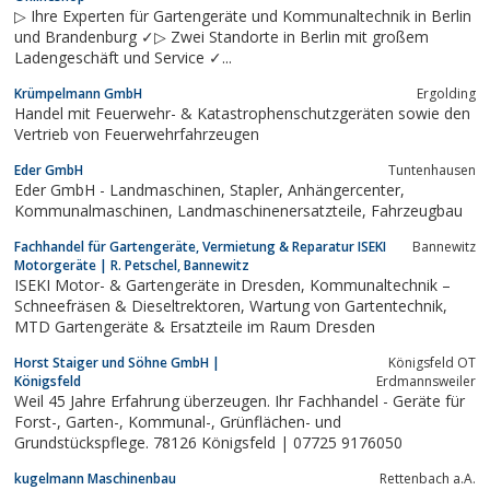
▷ Ihre Experten für Gartengeräte und Kommunaltechnik in Berlin
und Brandenburg ✓▷ Zwei Standorte in Berlin mit großem
Ladengeschäft und Service ✓...
Krümpelmann GmbH
Ergolding
Handel mit Feuerwehr- & Katastrophenschutzgeräten sowie den
Vertrieb von Feuerwehrfahrzeugen
Eder GmbH
Tuntenhausen
Eder GmbH - Landmaschinen, Stapler, Anhängercenter,
Kommunalmaschinen, Landmaschinenersatzteile, Fahrzeugbau
Fachhandel für Gartengeräte, Vermietung & Reparatur ISEKI
Bannewitz
Motorgeräte | R. Petschel, Bannewitz
ISEKI Motor- & Gartengeräte in Dresden, Kommunaltechnik –
Schneefräsen & Dieseltrektoren, Wartung von Gartentechnik,
MTD Gartengeräte & Ersatzteile im Raum Dresden
Horst Staiger und Söhne GmbH |
Königsfeld OT
Königsfeld
Erdmannsweiler
Weil 45 Jahre Erfahrung überzeugen. Ihr Fachhandel - Geräte für
Forst-, Garten-, Kommunal-, Grünflächen- und
Grundstückspflege. 78126 Königsfeld | 07725 9176050
kugelmann Maschinenbau
Rettenbach a.A.