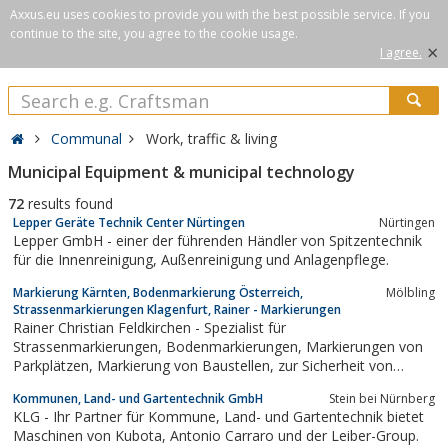
Axxus.eu uses cookies to provide you with the best possible service. If you
continue to the site, you agree to the cookie usage.
×
I agree.
Communal
Work, traffic & living
Municipal Equipment & municipal technology
72
results found
Lepper Geräte Technik Center Nürtingen
Nürtingen
Lepper GmbH - einer der führenden Händler von Spitzentechnik
für die Innenreinigung, Außenreinigung und Anlagenpflege.
Markierung Kärnten, Bodenmarkierung Österreich,
Mölbling
Strassenmarkierungen Klagenfurt, Rainer - Markierungen
Rainer Christian Feldkirchen - Spezialist für
Strassenmarkierungen, Bodenmarkierungen, Markierungen von
Parkplätzen, Markierung von Baustellen, zur Sicherheit von
Industrieanlagen, Struktur-Markierung usw.
Kommunen, Land- und Gartentechnik GmbH
Stein bei Nürnberg
KLG - Ihr Partner für Kommune, Land- und Gartentechnik bietet
Maschinen von Kubota, Antonio Carraro und der Leiber-Group.