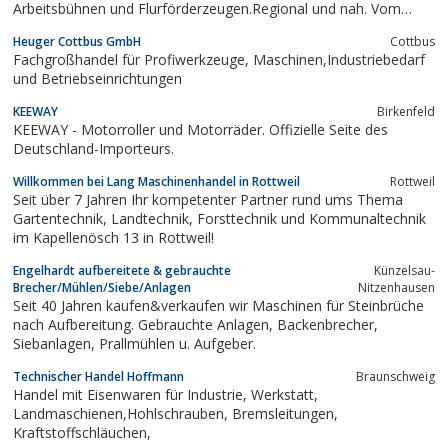
Arbeitsbühnen und Flurförderzeugen.Regional und nah. Vom
südlichen Breisgau über Freiburg bis Offenburg. Wir bieten für
Heuger Cottbus GmbH
Cottbus
jeden Einsatz in Industrie und Handel das passende Gerät und
Fachgroßhandel für Profiwerkzeuge, Maschinen,Industriebedarf
qualifizierten Service.
und Betriebseinrichtungen
KEEWAY
Birkenfeld
KEEWAY - Motorroller und Motorräder. Offizielle Seite des
Deutschland-Importeurs.
Willkommen bei Lang Maschinenhandel in Rottweil
Rottweil
Seit über 7 Jahren Ihr kompetenter Partner rund ums Thema
Gartentechnik, Landtechnik, Forsttechnik und Kommunaltechnik
im Kapellenösch 13 in Rottweil!
Engelhardt aufbereitete & gebrauchte
Künzelsau-
Brecher/Mühlen/Siebe/Anlagen
Nitzenhausen
Seit 40 Jahren kaufen&verkaufen wir Maschinen für Steinbrüche
nach Aufbereitung. Gebrauchte Anlagen, Backenbrecher,
Siebanlagen, Prallmühlen u. Aufgeber.
Technischer Handel Hoffmann
Braunschweig
Handel mit Eisenwaren für Industrie, Werkstatt,
Landmaschienen,Hohlschrauben, Bremsleitungen,
Kraftstoffschläuchen,