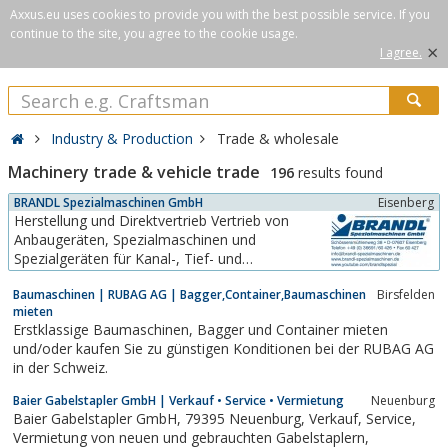
Axxus.eu uses cookies to provide you with the best possible service. If you
continue to the site, you agree to the cookie usage.
×
I agree.
Industry & Production
Trade & wholesale
Machinery trade & vehicle trade
196
results found
BRANDL Spezialmaschinen GmbH
Eisenberg
Herstellung und Direktvertrieb Vertrieb von
Anbaugeräten, Spezialmaschinen und
Spezialgeräten für Kanal-, Tief- und
Straßenbau.Hyraulisch oder über Zapfwelle
Baumaschinen | RUBAG AG | Bagger,Container,Baumaschinen
Birsfelden
angetriebene Mehrplattenverdichter
mieten
aushochverschleißfestem Stahl wie HB 450 für
Erstklassige Baumaschinen, Bagger und Container mieten
Trägergeräte aller Art zur Flächenverdichtung,
und/oder kaufen Sie zu günstigen Konditionen bei der RUBAG AG
Bankettverdichtung,...
in der Schweiz.
Baier Gabelstapler GmbH | Verkauf • Service • Vermietung
Neuenburg
Baier Gabelstapler GmbH, 79395 Neuenburg, Verkauf, Service,
Vermietung von neuen und gebrauchten Gabelstaplern,