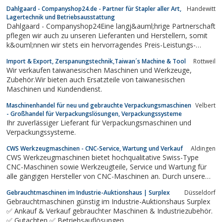
Dahlgaard - Companyshop24.de - Partner für Stapler aller Art,
Handewitt
Lagertechnik und Betriebsausstattung
Dahlgaard - Companyshop24Eine langj&auml;hrige Partnerschaft
pflegen wir auch zu unseren Lieferanten und Herstellern, somit
k&ouml;nnen wir stets ein hervorragendes Preis-Leistungs-
Verh&auml;ltnis garantieren!Entdecken Sie unsere
Import & Export, Zerspanungstechnik,Taiwan´s Machine & Tool
Rottweil
markenunabh&auml;ngige Produktvielfalt &uuml;ber die
Wir verkaufen taiwanesischen Maschinen und Werkzeuge,
Kategorien: Heben &amp;...
Zubehör.Wir bieten auch Ersatzteile von taiwanesischen
Maschinen und Kundendienst.
Maschinenhandel für neu und gebrauchte Verpackungsmaschinen
Velbert
- Großhandel für Verpackungslösungen, Verpackungssysteme
Ihr zuverlässiger Lieferant für Verpackungsmaschinen und
Verpackungssysteme.
CWS Werkzeugmaschinen - CNC-Service, Wartung und Verkauf
Aldingen
CWS Werkzeugmaschinen bietet hochqualitative Swiss-Type
CNC-Maschinen sowie Werkzeugteile, Service und Wartung für
alle gängigen Hersteller von CNC-Maschinen an. Durch unsere
jahrelange Erfahrung und unsere kompetenten Mitarbeiter sind
Gebrauchtmaschinen im Industrie-Auktionshaus | Surplex
Düsseldorf
wir Ihr zuverlässiger Partner in allen Belangen rund um CNC-
Gebrauchtmaschinen günstig im Industrie-Auktionshaus Surplex
Drehmaschinen.
✅ Ankauf & Verkauf gebrauchter Maschinen & Industriezubehör.
✅ Gutachten ✅ Betriebsauflösungen.