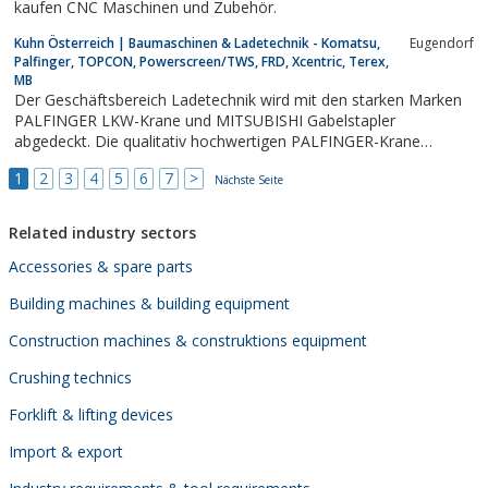
kaufen CNC Maschinen und Zubehör.
Kuhn Österreich | Baumaschinen & Ladetechnik - Komatsu,
Eugendorf
Palfinger, TOPCON, Powerscreen/TWS, FRD, Xcentric, Terex,
MB
Der Geschäftsbereich Ladetechnik wird mit den starken Marken
PALFINGER LKW-Krane und MITSUBISHI Gabelstapler
abgedeckt. Die qualitativ hochwertigen PALFINGER-Krane
vertreibt KUHN seit 1986 exklusiv und hält in Österreich einen
1
2
3
4
5
6
7
>
Marktanteil von über 50%. Zur Vervollständigung des
Nächste Seite
Ladetechnik-Segments vertritt KUHN in Österreich,...
Related industry sectors
Accessories & spare parts
Building machines & building equipment
Construction machines & construktions equipment
Crushing technics
Forklift & lifting devices
Import & export