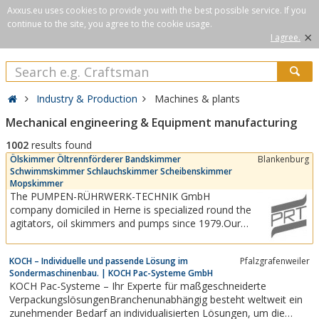
Axxus.eu uses cookies to provide you with the best possible service. If you
continue to the site, you agree to the cookie usage.
×
I agree.
Industry & Production
Machines & plants
Mechanical engineering & Equipment manufacturing
1002
results found
Ölskimmer Öltrennförderer Bandskimmer
Blankenburg
Schwimmskimmer Schlauchskimmer Scheibenskimmer
Mopskimmer
The PUMPEN-RÜHRWERK-TECHNIK GmbH
company domiciled in Herne is specialized round the
agitators, oil skimmers and pumps since 1979.Our
delivery program comprises oil skimmers, belt
skimmers, floating and swimming oil skimmers, hose
KOCH – Individuelle und passende Lösung im
Pfalzgrafenweiler
and tube skimmers and disc skimmers. Further
Sondermaschinenbau. | KOCH Pac-Systeme GmbH
different kinds of agitators like: standard...
KOCH Pac-Systeme – Ihr Experte für maßgeschneiderte
VerpackungslösungenBranchenunabhängig besteht weltweit ein
zunehmender Bedarf an individualisierten Lösungen, um die