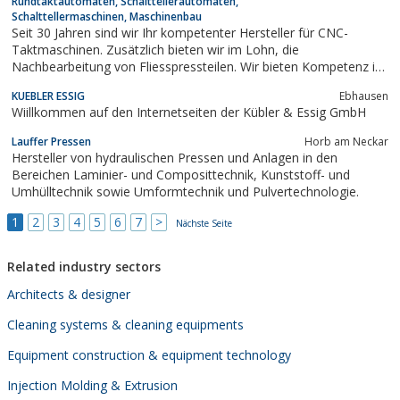
Rundtaktautomaten, Schalttellerautomaten,
Schalttellermaschinen, Maschinenbau
Seit 30 Jahren sind wir Ihr kompetenter Hersteller für CNC-
Taktmaschinen. Zusätzlich bieten wir im Lohn, die
Nachbearbeitung von Fliesspressteilen. Wir bieten Kompetenz in
Zerspanungstechnik durch jahrzehntelange Erfahrung in der
KUEBLER ESSIG
Ebhausen
Entwicklung und Herstellung von CNC-Rundtaktmaschinen. Wir
Wiillkommen auf den Internetseiten der Kübler & Essig GmbH
entwickeln und produzieren innovativen...
Lauffer Pressen
Horb am Neckar
Hersteller von hydraulischen Pressen und Anlagen in den
Bereichen Laminier- und Composittechnik, Kunststoff- und
Umhülltechnik sowie Umformtechnik und Pulvertechnologie.
1
2
3
4
5
6
7
>
Nächste Seite
Related industry sectors
Architects & designer
Cleaning systems & cleaning equipments
Equipment construction & equipment technology
Injection Molding & Extrusion