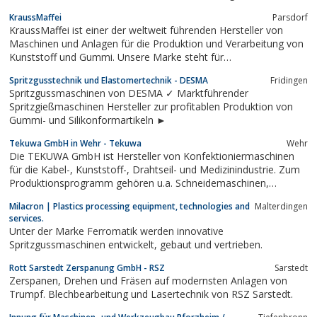
verschiedensten Produkte passend und sicher zu verpacken. Ob
KraussMaffei
Parsdorf
im Konsumgüter- und Industriebereich, in der Kosmetik- und
KraussMaffei ist einer der weltweit führenden Hersteller von
Körperpflege oder im wachsenden...
Maschinen und Anlagen für die Produktion und Verarbeitung von
Kunststoff und Gummi. Unsere Marke steht für
Spitzentechnologie – seit mehr als 180 Jahren. Unser
Spritzgusstechnik und Elastomertechnik - DESMA
Fridingen
Leistungsspektrum umfasst sämtliche Technologien in der
Spritzgussmaschinen von DESMA ✓ Marktführender
Spritzgieß, Extrusions- und Reaktionstechnik.
Spritzgießmaschinen Hersteller zur profitablen Produktion von
Gummi- und Silikonformartikeln ►
Tekuwa GmbH in Wehr - Tekuwa
Wehr
Die TEKUWA GmbH ist Hersteller von Konfektioniermaschinen
für die Kabel-, Kunststoff-, Drahtseil- und Medizinindustrie. Zum
Produktionsprogramm gehören u.a. Schneidemaschinen,
kombinierte Schneid- und Abisoliermaschinen, Zufuehrgeraete,
Milacron | Plastics processing equipment, technologies and
Malterdingen
Abrollgeraete etc.
services.
Unter der Marke Ferromatik werden innovative
Spritzgussmaschinen entwickelt, gebaut und vertrieben.
Rott Sarstedt Zerspanung GmbH - RSZ
Sarstedt
Zerspanen, Drehen und Fräsen auf modernsten Anlagen von
Trumpf. Blechbearbeitung und Lasertechnik von RSZ Sarstedt.