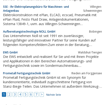
Sägeanlagen
SSE - Ihr Elektroplanungsbüro für Maschinen- und
Villingen-
Anlagenbau
Schwenningen
Elektrokonstruktion mit ePlan, ELCAD, ecscad, Pneumatik mit
ePlan Fluid, Festo Fluid Draw, Anlagendokumentationen,
Sistema 13849-1, uvm. aus Villingen-Schwenningen
eplan.construction
Aufbereitungstechnologie NOLL GmbH
Bobingen
Das Unternehmen Noll ist seit 1991 ein zuverlässiger,
leistungsfähiger und innovativer Partner für seine Kunden auf
folgenden Kompetenzfeldern:Zum einen in der Beratung,
Planung und Konstruktion von Masslösungen für produkt- und
EWS GmbH
Waldshut-Tiengen
anlagenspezifische Aufgabenstellungen.Zum anderen in der
Die EWS entwickelt und realisiert für Sie und mit Ihnen Projekte
vielseitigen Aufbereitung...
und Applikationen in den Bereichen Automatisierungs- und
Fertigungstechnik sowie im Sondermaschinenbau.
Bedarfsorientierte Dienstleistungen wie CAD-Konstruktion und
Prometall Fertigungstechnik GmbH
Rieden am Forggensee
die Herstellung von Sonderbauteilen in kleineren Stückzahlen
Prometall Fertigungstechnik GmbH ist ein Synonym für
ergänzen unser Leistungsspektrum.Von...
kundenorientierte, individuell zugeschnittene Fertigung von
Stanz-Biege-Teilen. Das Unternehmen ist außerdem Werkzeug-,
Anlagen- und Maschinenbauer auf dem Markt für Stanz-Biege-
1
2
3
4
5
6
7
>
Teile. Basis der Produkte der Prometall Fertigungstechnik GmbH
Nächste Seite
ist eine mit dem Kunden entwickelte...