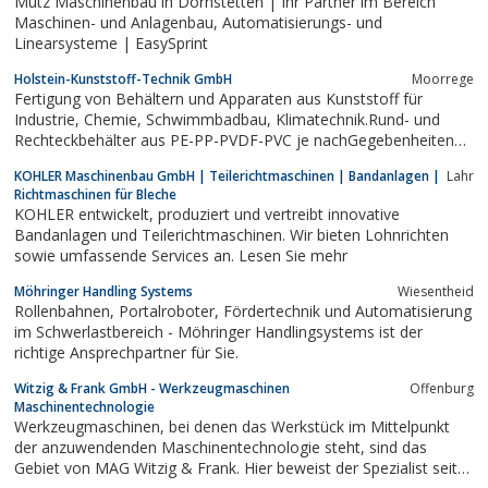
Mutz Maschinenbau in Dornstetten | Ihr Partner im Bereich
Maschinen- und Anlagenbau, Automatisierungs- und
Linearsysteme | EasySprint
Holstein-Kunststoff-Technik GmbH
Moorrege
Fertigung von Behältern und Apparaten aus Kunststoff für
Industrie, Chemie, Schwimmbadbau, Klimatechnik.Rund- und
Rechteckbehälter aus PE-PP-PVDF-PVC je nachGegebenheiten
bis 100.000 l.Behälterbau auch "VOR ORT".Kunststoff-
KOHLER Maschinenbau GmbH | Teilerichtmaschinen | Bandanlagen |
Lahr
Rohrleitungsbau PE - PP.Fachbetrieb nach §19L WHG,
Richtmaschinen für Bleche
Bauartzulassung gem. WHG vom DIBT.
KOHLER entwickelt, produziert und vertreibt innovative
Bandanlagen und Teilerichtmaschinen. Wir bieten Lohnrichten
sowie umfassende Services an. Lesen Sie mehr
Möhringer Handling Systems
Wiesentheid
Rollenbahnen, Portalroboter, Fördertechnik und Automatisierung
im Schwerlastbereich - Möhringer Handlingsystems ist der
richtige Ansprechpartner für Sie.
Witzig & Frank GmbH - Werkzeugmaschinen
Offenburg
Maschinentechnologie
Werkzeugmaschinen, bei denen das Werkstück im Mittelpunkt
der anzuwendenden Maschinentechnologie steht, sind das
Gebiet von MAG Witzig & Frank. Hier beweist der Spezialist seit