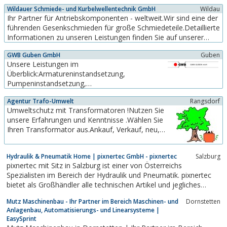
our wide range of V-belts we always offer you
Wildauer Schmiede- und Kurbelwellentechnik GmbH
Wildau
the perfect solution. Our specialists are
Ihr Partner für Antriebskomponenten - weltweit.Wir sind eine der
constantly working on new requirements in drive
führenden Gesenkschmieden für große Schmiedeteile.Detaillierte
technology to...
Informationen zu unseren Leistungen finden Sie auf unserer
Homepage.Wir freuen uns auf Ihren Besuch!
GWB Guben GmbH
Guben
Unsere Leistungen im
Überblick:Armatureninstandsetzung,
Pumpeninstandsetzung,
Getriebeinstandsetzung,
Agentur Trafo-Umwelt
Rangsdorf
Elektromotoreninstandsetzung, mechanische
Umweltschutz mit Transformatoren !Nutzen Sie
Fertigung, Elektroanlagen,Stahlbau,
unsere Erfahrungen und Kenntnisse .Wählen Sie
Hebezeugtechnik,Detaillierte Informationen
Ihren Transformator aus.Ankauf, Verkauf, neu,
hierzu finden Sie auf unserer Homepage.Wir
gebraucht
freuen uns auf Ihren Besuch!
Hydraulik & Pneumatik Home | pixnertec GmbH - pixnertec
Salzburg
pixnertec mit Sitz in Salzburg ist einer von Österreichs
Spezialisten im Bereich der Hydraulik und Pneumatik. pixnertec
bietet als Großhändler alle technischen Artikel und jegliches
Zubehör für hydraulische und pneumatische Systeme und fertigt
Mutz Maschinenbau - Ihr Partner im Bereich Maschinen- und
Dornstetten
kundenspezifische Lösungen.
Anlagenbau, Automatisierungs- und Linearsysteme |
EasySprint