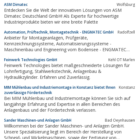
vielen Jahrzehnten seine Stärken und hat sich damit weltweit
ASM Dimatec
Wolfsburg
einen festen Platz bei seinen renommierten Kunden erarbeitet.
Entdecken Sie die Welt der innovativen Lösungen von ASM
Dimatec Deutschland GmbH! Als Experte für hochwertige
Industrieprodukte bieten wir eine breite Palette
Automation, Prüftechnik, Montagetechnik - ENGMATEC GmbH
Radolfzell
Anbieter für Montageanlagen, Prüfgeräte,
Kennzeichnungssysteme, Automatisierungssysteme -
Maschinenbau und Engineering vom Bodensee - ENGMATEC
baut Anlagen für Produktion und Fertigung
Feinwerk Technologies GmbH
Kehl OT Marlen
Feinwerk Technologies bietet maßgeschneiderte Lösungen für
Lohnfertigung, Stahlwerkstechnik, Anlagenbau &
Hydraulikzylinder. Erfahren und Zuverlässig.
MIM Mühlenbau und Industriemontage in Konstanz bietet Ihnen
Konstanz
zuverlässige Fördertechnik
Bei MIM Mühlenbau und Industriemontage können Sie sich auf
langjährige Erfahrung und Expertise in allen Bereichen des
Anlagenbaus und der Fördertechnik verlassen.
Sander Maschinen-und Anlagen GmbH
Bad Oeynhausen
Willkommen bei der Sander Maschinen- und Anlagen GmbH.
Unsere Spezialisierung liegt im Bereich der Herstellung von
Schneid- und Wickelmaschinen, sowie der Fertigung von