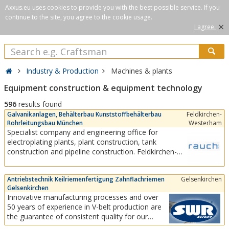
Axxus.eu uses cookies to provide you with the best possible service. If you
continue to the site, you agree to the cookie usage.
×
I agree.
Industry & Production
Machines & plants
Equipment construction & equipment technology
596
results found
Galvanikanlagen, Behälterbau Kunststoffbehälterbau
Feldkirchen-
Rohrleitungsbau München
Westerham
Specialist company and engineering office for
electroplating plants, plant construction, tank
construction and pipeline construction. Feldkirchen-
Westerham (near Munich and Rosenheim). Our
engineering office for electroplating has well-founded
Antriebstechnik Keilriemenfertigung Zahnflachriemen
Gelsenkirchen
scientific and technical competence.Individual advice
Gelsenkirchen
and professional execution for the...
Innovative manufacturing processes and over
50 years of experience in V-belt production are
the guarantee of consistent quality for our
customers. No matter what your plans are, with