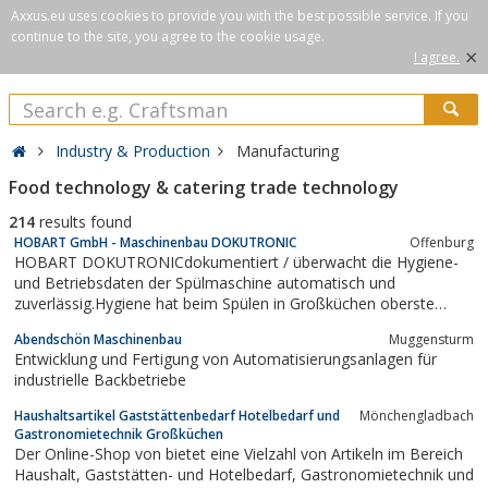
Axxus.eu uses cookies to provide you with the best possible service. If you
continue to the site, you agree to the cookie usage.
×
I agree.
Industry & Production
Manufacturing
Food technology & catering trade technology
214
results found
HOBART GmbH - Maschinenbau DOKUTRONIC
Offenburg
HOBART DOKUTRONICdokumentiert / überwacht die Hygiene-
und Betriebsdaten der Spülmaschine automatisch und
zuverlässig.Hygiene hat beim Spülen in Großküchen oberste
Priorität.Mit der HOBART DOKUTRONIC werden alle nach
Abendschön Maschinenbau
Muggensturm
HACCP erforderlichen Daten einer Spülmaschine einfach,
Entwicklung und Fertigung von Automatisierungsanlagen für
zuverlässig und automatisch dokumentiert.Damit gehen...
industrielle Backbetriebe
Haushaltsartikel Gaststättenbedarf Hotelbedarf und
Mönchengladbach
Gastronomietechnik Großküchen
Der Online-Shop von bietet eine Vielzahl von Artikeln im Bereich
Haushalt, Gaststätten- und Hotelbedarf, Gastronomietechnik und