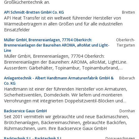
Großküchentechnik an.
API Schmidt-Bretten GmbH Co. KG
Bretten
API Heat Transfer ist ein weltweit führender Hersteller von
Wärmeübertragern in allen Größen und für alle industriellen
Einsatzfelder
Müller GmbH, Brennereianlagen, 77704 Oberkirch:
Oberkirch-
Brennereianlagen der Baureihen AROMA, aRoMat und Light-
Tiergarten
Line
Müller GmbH, Brennereianlagen, 77704 Oberkirch:
Brennereianlagen der Baureihen: AROMA, aRoMat, LightLine.
Ausserdem: Gärbehälter, Topinambur, Topinamburbrand,
Topinamburanbau, Edelbrand, Maischepumpen,
Anlagentechnik - Albert Handtmann Armaturenfabrik GmbH &
Biberach
Schlempepumpen, Kreiselpumpen, Schichtenfilter, Rundfilter,
Co. KG
Gärbottich, Maischbottich, Schankanlagen,...
Handtmann ist einer der führenden Hersteller von Armaturen,
Sicherheitsventilen, Domdeckeln. Wir liefern und montieren
Verrohrungen mit integrierten Doppelsitzventil-Blöcken und
Paneelen inklusive der Anlagenplanung. Systeme zur
Backservice Gaux GmbH
Dornhan
Bierstabilisierung, Bierfiltration und Entkeimung wie auch CIP
Seit 2001 vermitteln wir gebrauchte und neue Backmaschinen,
Anlagen stellen wir ebenso her.
Brötchenanlagen, Bäckereimaschinen, gebrauchte Backöfen,
Rührmaschinen, uvm. Ihre Backservice Gaux GmbH
Backtechnik S.I. - Backtechnik S.I.
Donaueschingen