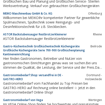
Großküchen Bau und Planung und Großküchen Service- Stierlen
Werksvertretung- Verkauf von gebrauchten Großküchengeräten
MEIKO Maschinenbau GmbH & Co. KG
Offenburg
Willkommen bei MEIKOIhr kompetenter Partner für gewerbliche
Spülmaschinen, Spültechnik sowie Reinigungs- und
Desinfektionstechnik für z.B. Steckbecken.
ASTOR Backstubensauger Restbrotzerkleinerer
Rheine
ASTOR Backstubensauger Restbrotzerkleinerer
Gastro-Küchentechnik Großküchentechnik Küchengeräte
Beilrode
Großküche Küchengeräte Serie 700-900 Großküchenplanung
Kantineneinrichtung
Hier finden Gastronomen, Betreiber und Nutzer von
gastronomischen Einrichtungen genau was sie suchen.Bei uns
stimmen die Qualität, die Leistung, der Service und der Preis.Das
Sortiment ist reichhaltig. Sehen sie sich auf unserer Homepage
Gastronomiebedarf Shop: versandfrei in DE -
Dortmund -
um.Ascobloc Bartscher Bauscher Convotherm Chromonorm
GASTRO-HERO
Holzwickede
Ebinger Heidebrenner KBS Berthos...
Gastronomiebedarf vom Fachhandel zu Top Preisen bei
GASTRO-HERO auf Rechnung online bestellen! ☆ Jetzt in den
Gastronomiebedarf Online-Shop!
Gastronomiebedarf von Vega
Wertingen
Im VEGA Online-Shop finden Sie hochwertige und preisgünstige