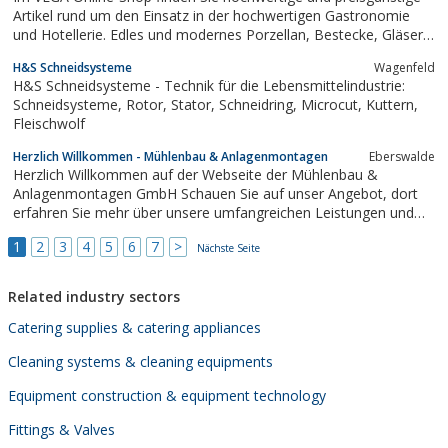
Artikel rund um den Einsatz in der hochwertigen Gastronomie
und Hotellerie. Edles und modernes Porzellan, Bestecke, Gläser,
Möbel uvm.
H&S Schneidsysteme
Wagenfeld
H&S Schneidsysteme - Technik für die Lebensmittelindustrie:
Schneidsysteme, Rotor, Stator, Schneidring, Microcut, Kuttern,
Fleischwolf
Herzlich Willkommen - Mühlenbau & Anlagenmontagen
Eberswalde
Herzlich Willkommen auf der Webseite der Mühlenbau &
Anlagenmontagen GmbH Schauen Sie auf unser Angebot, dort
erfahren Sie mehr über unsere umfangreichen Leistungen und
unser vielseitiges Spektrum. Haben Sie Fragen, zögern Sie nicht,
1
2
3
4
5
6
7
>
uns über das Formular zu kontaktieren. Wir freuen uns auf Ihre
Nächste Seite
Anfragen.
Related industry sectors
Catering supplies & catering appliances
Cleaning systems & cleaning equipments
Equipment construction & equipment technology
Fittings & Valves