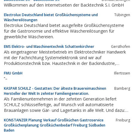
Willkommen auf den Internetseiten der Backtechnik S.I. GmbH
Electrolux Deutschland bietet Großküchensysteme und
Tübingen
Wäschereilösungen
Electrolux Deutschland bietet ausgefeilte Großküchensysteme
für die Gastronomie und effektive Wäschereilösungen für
gewerbliche Wäschereien.
EMS Elektro- und Maschinentechnik Schattenkirchner
Gersthofen
Als eingetragener Meisterbetrieb im Elektrotechniker Handwerk
mit der Fachrichtung Systemelektronik sind wir auf
Produktionstechnik bzw. Haustechnik in der Backindustrie,
Lebensmittelindustrie, sowie in der Hotelbranche und
FMU GmbH
Illertissen
Gastronomiebranche spezialisiert.
’’–
KASPAR SCHULZ - Gestatten: Der älteste Brauereimaschinen
Bamberg
Hersteller der Welt In zehnter Familiengeneration.
Als Familienunternehmen in der zehnten Generation liefert
SCHULZ schlüsselfertige, auf Wunsch voll automatisierte
Brauanlagen sowie Gär- und Lagertanks in alle Welt. Und dazu:
ein einzigartiges Servicespektrum.
KONSTANZER Planung Verkauf Großküchen Gastroservice
Freiburg
Großküchenplanung Großküchenbedarf Freiburg Südbaden
Baden