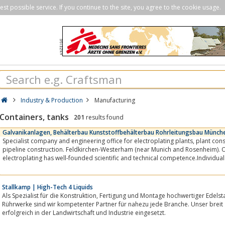
st possible service. If you continue to the site, you agree to the cookie usage.
Industry & Production
Manufacturing
Containers, tanks
201
results found
Galvanikanlagen, Behälterbau Kunststoffbehälterbau Rohrleitungsbau Münch
Specialist company and engineering office for electroplating plants, plant construction, tank construction and
pipeline construction. Feldkirchen-Westerham (near Munich and Rosenheim). O
electroplating has well-founded scientific and technical competence.Individua
execution for the...
Stallkamp | High-Tech 4 Liquids
Als Spezialist für die Kon­struktion, Fertigung und Montage hochwertiger Edel­stahl-Produkte wie z. B. Behälter, Pumpen und
Rührwerke sind wir kompe­tenter Partner für nahezu jede Branche. Unser breit 
erfolgreich in der Landwirtschaft und Industrie eingesetzt.