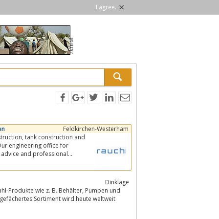
×
I agree.
en
Feldkirchen-Westerham
ur engineering office for
l advice and professional
Dinklage
gefächertes Sortiment wird heute weltweit