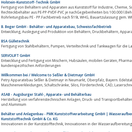
Holstein-Kunststoff-Technik GmbH
Fertigung von Behältern und Apparaten aus Kunststoff für Industrie, Chemie, Schwimmbadbau, Klimatechnik.Rund- und
Rechteckbehälter aus PE-PP-PVDF-PVC je nachGegebenheiten bis 100.000 l.Beh
Rohrleitungsbau PE - PP.Fachbetrieb nach §19L WHG, Baua
B. Beger GmbH - Behälter- und Apparatebau, Schweissfachbetrieb
Entwicklung, Auslegung und Produktion von Behä
BSA Gülletechnik
Fertigung von Stahlbehältern, Pumpen, Verteiltechnik und Tankwagen 
SERVOLIFT GmbH
Entwicklung und Fertigung von Mischern, Hubsäulen, mobilen Geräten, Pharma-Containern sowie Sonderlösungen nach
kundenspezifischen Anforderungen
Willkommen bei / Welcome to Seßler & Dietmayr GmbH
Petry Apparatebau Seßler & Dietmayr in Neumarkt, Oberpfalz, Bayern. Edelstahlverarbeitung, Anlagenbau, Abwassertechnik,
Maschinenverkleidungen, Schaltschränke, Silos, Fö
ASAB - Augsburger Stahl-, Apparate- und Behälterbau
Herstellung von verfahrenstechnischen Anlagen, Druck- und Transportbehältern, sowie Sonderkonstruktionen in Edelstahl
und Aluminium
Behälter und Anlagenbau - PMK Kunststoffverarbeitung GmbH | Wasseraufbe
Kunststofftechnik GmbH & Co. KG
Innovationen in der Kunststofftechnik, Innovationen in der Wasseraufbereitung