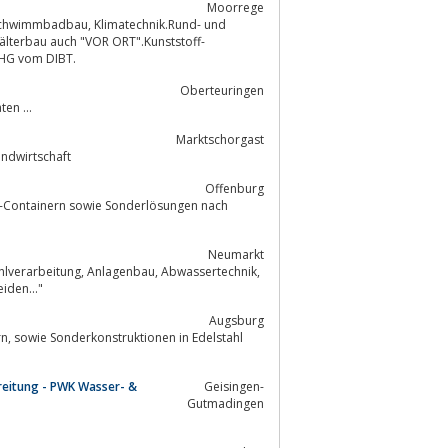
Moorrege
älterbau auch "VOR ORT".Kunststoff-
rtzulassung gem. WHG vom DIBT.
Oberteuringen
ltern, Druckbehältern, Apparaten ...
Marktschorgast
für die Landwirtschaft
Offenburg
Neumarkt
rdertechnik, CAD, Laserschneiden..."
Augsburg
reitung - PWK Wasser- &
Geisingen-
Gutmadingen