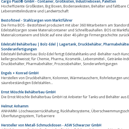
Cargo Plast® GmbH - Container, Großkisten, Industrieboxen, Paletten
Hocheffiziente Großkisten, Big Boxen, Bodenseekisten, Behälter und faltbare Container für Industrie, Logistik,
Lebensmittelindustrie und Landwirtschaft
Bestofsteel - Stahlzargen vom Marktführer
Die Firma BOS - Bestofsteel produziert mit über 360 Mitarbeitern am Standor
Edelstahlzargen sowie Materialcontainer und Schnellbauhallen. BOS ist Markt
Materialcontainern und blickt auf eine über 40-jährige Firmengeschichte zurück. 
Edelstahl Behälterbau | Bolz-Edel | Lagertank, Druckbehälter, Pharmabehälte
Sonderanfertigungen
Edelstahl Behälterbau: Bolz-Edel fertigt Edelstahltanks und -Behälter nach Kundenspezifikation
kellergeschweisst; für Chemie, Pharma, Kosmetik-, Lebensmittel-, Getränke-Industrie und Brauereien, Lagertank,
Druckbehälter, Pharmabehälter, Prozessbehälter, Sonderanfertigungen
Engels + Konrad GmbH
Herstellen von Druckbehältern, Kolonnen, Wärmetauschern, Rohrleitungen und Rohrzubehör, vorwiegend aus rost - u.
säurebeständigen Edelstahlen...
Ernst Möschle Behälterbau GmbH
Die Ernst Möschle Behälterbau GmbH ist Anbieter für Tanks und Behälter aus E
Helmut Anhamm
ANHAMM- Löschwasserrückhaltung, Rückhaltesysteme, Überschwemmungsschutz, Überschwemmungsbarriere,
Überflutungssystem, Türbarriere
Hersteller von Metall-Schmuckdosen - ASW Schwarzer GmbH