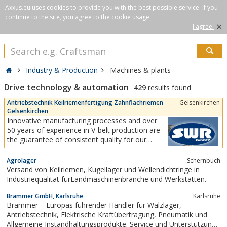
Axxus.eu uses cookies to provide you with the best possible service. If you
continue to the site, you agree to the cookie usage.
×
I agree.
Industry & Production
Machines & plants
Drive technology & automation
429
results found
Antriebstechnik Keilriemenfertigung Zahnflachriemen
Gelsenkirchen
Gelsenkirchen
Innovative manufacturing processes and over
50 years of experience in V-belt production are
the guarantee of consistent quality for our
customers. No matter what your plans are, with
our wide range of V-belts we always offer you
Agrolager
Schernbuch
the perfect solution. Our specialists are
Versand von Keilriemen, Kugellager und Wellendichtringe in
constantly working on new requirements in drive
Industriequalität fürLandmaschinenbranche und Werkstätten.
technology to...
Brammer GmbH, Karlsruhe
Karlsruhe
Brammer – Europas führender Händler für Wälzlager,
Antriebstechnik, Elektrische Kraftübertragung, Pneumatik und
Allgemeine Instandhaltungsprodukte. Service und Unterstützung