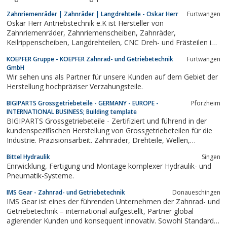
für geringere Beschaffungskosten
Zahnriemenräder | Zahnräder | Langdrehteile - Oskar Herr
Furtwangen
Oskar Herr Antriebstechnik e.K ist Hersteller von
Zahnriemenräder, Zahnriemenscheiben, Zahnräder,
Keilrippenscheiben, Langdrehteilen, CNC Dreh- und Frästeilen in
Furtwangen
KOEPFER Gruppe - KOEPFER Zahnrad- und Getriebetechnik
Furtwangen
GmbH
Wir sehen uns als Partner für unsere Kunden auf dem Gebiet der
Herstellung hochpräziser Verzahungsteile.
BIGIPARTS Grossgetriebeteile - GERMANY - EUROPE -
Pforzheim
INTERNATIONAL BUSINESS; Building template
BIGIPARTS Grossgetriebeteile - Zertifiziert und führend in der
kundenspezifischen Herstellung von Grossgetriebeteilen für die
Industrie. Präzisionsarbeit. Zahnräder, Drehteile, Wellen,
Verzahnwerkzeuge - alles aus einer Hand.
Bittel Hydraulik
Singen
Enrwicklung, Fertigung und Montage komplexer Hydraulik- und
Pneumatik-Systeme.
IMS Gear - Zahnrad- und Getriebetechnik
Donaueschingen
IMS Gear ist eines der führenden Unternehmen der Zahnrad- und
Getriebetechnik – inter­national auf­ge­stellt, Partner global
agierender Kunden und konsequent innovativ. Sowohl Stan­dard­