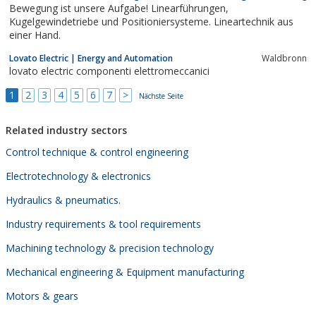
Bewegung ist unsere Aufgabe! Linearführungen,
Steuerungs- und...
Kugelgewindetriebe und Positioniersysteme. Lineartechnik aus
einer Hand.
Lovato Electric | Energy and Automation
Waldbronn
lovato electric componenti elettromeccanici
1
2
3
4
5
6
7
>
Nächste Seite
Related industry sectors
Control technique & control engineering
Electrotechnology & electronics
Hydraulics & pneumatics.
Industry requirements & tool requirements
Machining technology & precision technology
Mechanical engineering & Equipment manufacturing
Motors & gears