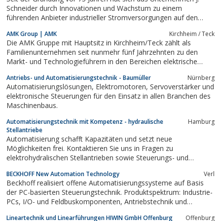
Schneider durch Innovationen und Wachstum zu einem
führenden Anbieter industrieller Stromversorgungen auf den
weltweiten Märkten entwickelt.
AMK Group | AMK
Kirchheim / Teck
Die AMK Gruppe mit Hauptsitz in Kirchheim/Teck zählt als
Familienunternehmen seit nunmehr fünf Jahrzehnten zu den
Markt- und Technologieführern in den Bereichen elektrische
Antriebstechnik, Steuerungstechnik, industrielle
Antriebs- und Automatisierungstechnik - Baumüller
Nürnberg
Automatisierungstechnik und Automotive.
Automatisierungslösungen, Elektromotoren, Servoverstärker und
elektronische Steuerungen für den Einsatz in allen Branchen des
Maschinenbaus.
Automatisierungstechnik mit Kompetenz - hydraulische
Hamburg
Stellantriebe
Automatisierung schafft Kapazitäten und setzt neue
Möglichkeiten frei. Kontaktieren Sie uns in Fragen zu
elektrohydralischen Stellantrieben sowie Steuerungs- und
Regelungstechnik.
BECKHOFF New Automation Technology
Verl
Beckhoff realisiert offene Automatisierungssysteme auf Basis
der PC-basierten Steuerungstechnik. Produktspektrum: Industrie-
PCs, I/O- und Feldbuskomponenten, Antriebstechnik und
Automatisierungssoftware. Die "New Automation Technology"
Lineartechnik und Linearführungen HIWIN GmbH Offenburg
Offenburg
von Beckhoff steht für universelle und branchenunabhängige