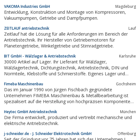
kompo­nenten als auch komplette Getriebelösungen (u.a.
VAKOMA Industries GmbH
Magdeburg
Planetengetriebe) setzen wir auf höchstem Niveau um – von der
Entwicklung, Konstruktion und Montage von Kompressoren,
Entwicklung bis zur...
Vakuumpumpen, Getriebe und Dampfpumpen.
ZEITLAUF antriebstechnik
Lauf
Zeitlauf hat die Lösung für alle Anforderungen im Bereich der
Antriebstechnik. Ihr Hersteller von Getriebemotoren für
Planetengetriebe, Winkelgetriebe und Stirnradgetriebe.
BIT GmbH - Wälzlager & Antriebstechnik
Karlsruhe
30000 Artikel auf Lager. Ihr Lieferant für Wälzlager,
Wälzlagertechnik, Dichtungstechnik, Antriebstechnik, DIN und
Normteile, Klebstoffe und Schmierstoffe. Eigenes Lager und
Kurierversand. Kompetent. Zuverlässig. Sicher.
Fimeba Maschinenbau
Gochsheim
Das im Januar 1990 von Jürgen Fischbach gegründete
Unternehmen FIMEBA Maschinenbau & Metallbearbeitung ist
spezialisert auf die Herstellung von hochpräzisen Komponenten
und Bauteilen, sowie auf komplette Maschinen- und
Heytec GmbH Antriebstechnik
München
Anlagenbaugruppen.
Die Firma entwickelt, produziert und vertreibt mechanische und
elektrische Antriebstechnik.
j-schneider.de - J. Schneider Elektrotechnik GmbH
Offenburg
Seit der Gründung vor 75 Jahren hat sich das Unternehmen J.