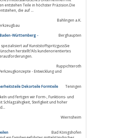
anschließenden Montage- und Bearbeitungstechnologien lassen Baugruppen entstehen, die auf ...
Bahlingen a.K.
- Heißkanalsysteme / Hot runner systems, Formbau /Molds, Werkzeugbau
- Baden-Württemberg -
Berghaupten
pezialisiert auf KunststoffspritzgussSie
Herausforderungen.
Ruppichteroth
Werkzeugkonzepte - Entwicklung und
rheitsteile Dekorteile Formteile
Teningen
rtigen wir Form-, Funktions- und
, Steifigkeit und hoher
rgonomie und...
Wiernsheim
eilen
Bad Königshofen
nd ein familiengeführtes mittelständisches