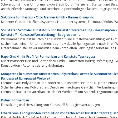
Schwerpunkt in der Umformung von Blech. Durch Tiefziehen, Stanzen und Biegen entstehen Teile in höchster Präzision.Die
Solutions for Plastics - Otto Männer GmbH - Barnes Group Inc
Maenner Group 
SSK Stefan Schmider Kunststoff- und Kunststoffverarbeitung - Berghaupten 
Kunststoff - Kunststoffverarbeitung - Baugruppen - ...
Willkommen bei Stefan Schmider Kunststoff und KunstoffverarbeitungSeit 1971 s
suchen nach einem Unternehmen, das individuelle Spritzgussteile nach Ihren Wünschen herstellt?Als kundenorientiertes
Unternehmen stellen wir uns mit einem kompletten Leistungsangebot neuen 
Happ GmbH - Ihr Profi für Formenbau und Kunststoffspritzguss
Kunststoffspritzguss und Formenbau GmbH - Kunststoffspritzgussfertigung - 
Konstruktion - Automatisierung & Montage
Kompetenz in Kunststoff Kunststoffen Polyurethan Formteile Automotive Siche
Bundesweit Europaweit Weltweit
Formteile aus Polyurethan und anderen KunststoffenSeit über 40 Jahren entwickeln und fe
Sicherheitsteile aus Polyurethan. Durch sein niedriges Gewicht in Verbindung mit Schlagzähigkeit
Formstabilität ist Polyurethan ein idealer Werkstoff, um Ästhetik, E
Kufner Formenbau
Entwicklung und Herstellung von Kunststoff-Spritzgiesswerkzeugen
Erhard GmbH Königshofen, Produktion von technischen Kunststoffspritzgusst
Erhard GmbH & Co. KG in Bad Königshofen heißt Sie herzlich willkommen Wir si