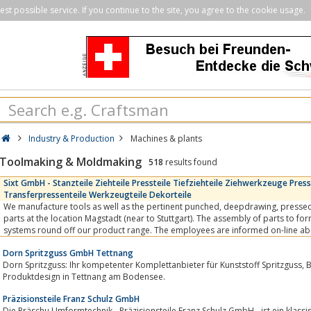
st possible service. If you continue to the site, you agree to the cookie usage.
Industry & Production
Machines & plants
Toolmaking & Moldmaking
518
results found
Sixt GmbH - Stanzteile Ziehteile Pressteile Tiefziehteile Ziehwerkzeuge P
Transferpressenteile Werkzeugteile Dekorteile
We manufacture tools as well as the pertinent punched, deepdrawing, pressed, bent and progressive
parts at the location Magstadt (near to Stuttgart). The assembly of parts to 
systems round off our product range. The employees are informed on-line ab
operations and are equipped with all...
Dorn Spritzguss GmbH Tettnang
Dorn Spritzguss: Ihr kompetenter Komplettanbieter für Kunststoff Spritzguss, Blechverarbeitung, Werkzeugbau und
Produktdesign in Tettnang am Bodensee.
Präzisionsteile Franz Schulz GmbH
Die Präschu Umformtechnik - Präzisionsteile Franz Schulz GmbH - ist ein klas