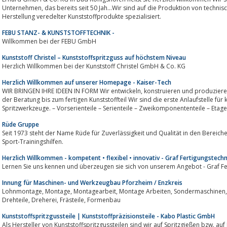
Unternehmen, das bereits seit 50 Jah...Wir sind auf die Produktion von technischen Kunststoffspritzgussteilen sowie auf die
Herstellung veredelter Kunststoffprodukte spezialisiert.
FEBU STANZ- & KUNSTSTOFFTECHNIK -
Willkommen bei der FEBU GmbH
Kunststoff Christel – Kunststoffspritzguss auf höchstem Niveau
Herzlich Willkommen bei der Kunststoff Christel GmbH & Co. KG
Herzlich Willkommen auf unserer Homepage - Kaiser-Tech
WIR BRINGEN IHRE IDEEN IN FORM Wir entwickeln, konstruieren und produzieren hochwertige technische Kunststoffteile Von
der Beratung bis zum fertigen Kunststoffteil Wir sind die erste Anlaufstelle für
Spritzwerkzeuge. – Vorserienteile – Serienteile – Zweikomponententeile – Etag
Rüde Gruppe
Seit 1973 steht der Name Rüde für Zuverlässigkeit und Qualität in den Bereichen Baubedarf, Werkzeugba
Sport-Trainingshilfen.
Herzlich Willkommen - kompetent • flexibel • innovativ - Graf Fertigungstechn
Lernen Sie uns kennen und überzeugen sie sich von unserem Angebot - Graf Fe
Innung für Maschinen- und Werkzeugbau Pforzheim / Enzkreis
Lohnmontage, Montage, Montagearbeit, Montage Arbeiten, Sondermaschinen, Lohnstanzen, Stanz Biegeteil, Stanzbiegeteile,
Drehteile, Dreherei, Frästeile, Formenbau
Kunststoffspritzgussteile | Kunststoffpräzisionsteile - Kabo Plastic GmbH
Als Hersteller von Kunststoffspritzgussteilen sind wir auf Spritzgießen bzw. auf