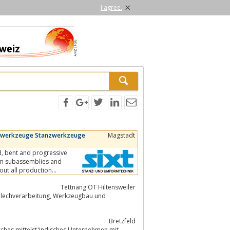
×
I agree.
resswerkzeuge Stanzwerkzeuge
Magstadt
form subassemblies and
out all production
Tettnang OT Hiltensweiler
Bretzfeld
sisches mittelständisches Unternehmen mit