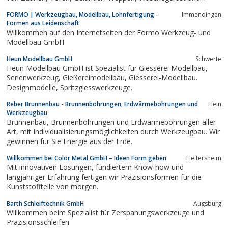
Rekonstruktion von alten Schmiedezäunen
FORMO | Werkzeugbau, Modellbau, Lohnfertigung -
Immendingen
Formen aus Leidenschaft
Willkommen auf den Internetseiten der Formo Werkzeug- und
Modellbau GmbH
Heun Modellbau GmbH
Schwerte
Heun Modellbau GmbH ist Spezialist für Giesserei Modellbau,
Serienwerkzeug, Gießereimodellbau, Giesserei-Modellbau.
Designmodelle, Spritzgiesswerkzeuge.
Reber Brunnenbau - Brunnenbohrungen, Erdwärmebohrungen und
Flein
Werkzeugbau
Brunnenbau, Brunnenbohrungen und Erdwärmebohrungen aller
Art, mit Individualisierungsmöglichkeiten durch Werkzeugbau. Wir
gewinnen für Sie Energie aus der Erde.
Willkommen bei Color Metal GmbH – Ideen Form geben
Heitersheim
Mit innovativen Lösungen, fundiertem Know-how und
langjähriger Erfahrung fertigen wir Präzisionsformen für die
Kunststoffteile von morgen.
Barth Schleiftechnik GmbH
Augsburg
Willkommen beim Spezialist für Zerspanungswerkzeuge und
Präzisionsschleifen