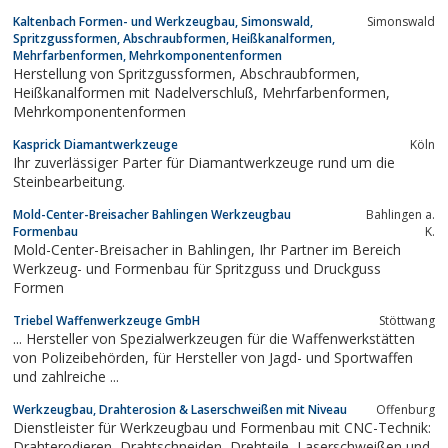
Kaltenbach Formen- und Werkzeugbau, Simonswald,
Simonswald
Spritzgussformen, Abschraubformen, Heißkanalformen,
Mehrfarbenformen, Mehrkomponentenformen
Herstellung von Spritzgussformen, Abschraubformen,
Heißkanalformen mit Nadelverschluß, Mehrfarbenformen,
Mehrkomponentenformen
Kasprick Diamantwerkzeuge
Köln
Ihr zuverlässiger Parter für Diamantwerkzeuge rund um die
Steinbearbeitung.
Mold-Center-Breisacher Bahlingen Werkzeugbau
Bahlingen a.
Formenbau
K.
Mold-Center-Breisacher in Bahlingen, Ihr Partner im Bereich
Werkzeug- und Formenbau für Spritzguss und Druckguss
Formen
Triebel Waffenwerkzeuge GmbH
Stöttwang
... Hersteller von Spezialwerkzeugen für die Waffenwerkstätten
von Polizeibehörden, für Hersteller von Jagd- und Sportwaffen
und zahlreiche ...
Werkzeugbau, Drahterosion & Laserschweißen mit Niveau
Offenburg
Dienstleister für Werkzeugbau und Formenbau mit CNC-Technik:
Drahterodieren, Drahtschneiden, Drehteile, Laserschweißen und