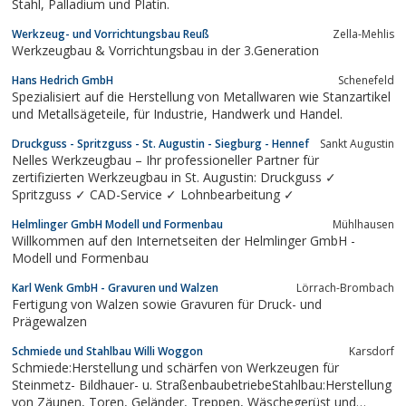
Stahl, Palladium und Platin.
Werkzeug- und Vorrichtungsbau Reuß
Zella-Mehlis
Werkzeugbau & Vorrichtungsbau in der 3.Generation
Hans Hedrich GmbH
Schenefeld
Spezialisiert auf die Herstellung von Metallwaren wie Stanzartikel
und Metallsägeteile, für Industrie, Handwerk und Handel.
Druckguss - Spritzguss - St. Augustin - Siegburg - Hennef
Sankt Augustin
Nelles Werkzeugbau – Ihr professioneller Partner für
zertifizierten Werkzeugbau in St. Augustin: Druckguss ✓
Spritzguss ✓ CAD-Service ✓ Lohnbearbeitung ✓
Helmlinger GmbH Modell und Formenbau
Mühlhausen
Willkommen auf den Internetseiten der Helmlinger GmbH -
Modell und Formenbau
Karl Wenk GmbH - Gravuren und Walzen
Lörrach-Brombach
Fertigung von Walzen sowie Gravuren für Druck- und
Prägewalzen
Schmiede und Stahlbau Willi Woggon
Karsdorf
Schmiede:Herstellung und schärfen von Werkzeugen für
Steinmetz- Bildhauer- u. StraßenbaubetriebeStahlbau:Herstellung
von Zäunen, Toren, Geländer, Treppen, Wäschegerüst und