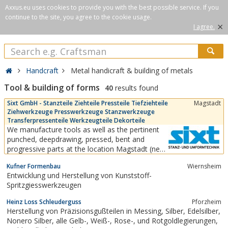
Axxus.eu uses cookies to provide you with the best possible service. If you
continue to the site, you agree to the cookie usage.
×
I agree.
Handcraft
Metal handicraft & building of metals
Tool & building of forms
40
results found
Sixt GmbH - Stanzteile Ziehteile Pressteile Tiefziehteile
Magstadt
Ziehwerkzeuge Presswerkzeuge Stanzwerkzeuge
Transferpressenteile Werkzeugteile Dekorteile
We manufacture tools as well as the pertinent
punched, deepdrawing, pressed, bent and
progressive parts at the location Magstadt (near
to Stuttgart). The assembly of parts to form
Kufner Formenbau
Wiernsheim
subassemblies and systems round off our
Entwicklung und Herstellung von Kunststoff-
product range. The employees are informed on-
Spritzgiesswerkzeugen
line about all production operations and are
equipped with all...
Heinz Loss Schleuderguss
Pforzheim
Herstellung von Präzisionsgußteilen in Messing, Silber, Edelsilber,
Nonero Silber, alle Gelb-, Weiß-, Rose-, und Rotgoldlegierungen,