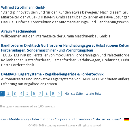
Wilfried Strothmann GmbH
"Ständig innovativ sein und für den Kunden etwas bewegen." Nach diesem Grun
Mitarbeiter der W. STROTHMANN GmbH seit über 25 Jahren effektive Lösunge
Alraun Maschinenbau
Willkommen auf den Internetseite der Alraun Maschinenbau GmbH
Bandförderer Drehtisch Gurtförderer Handhabungsgerät Hubstationen Ketten
Förderanlagen, Sondermaschinen- und Vorrichtungsbau
TEGEL-TECHNIK ist Hersteller von modularen Förderanlagen und Palettenförde
Rollenbahnen, Kettenförderer, Riemenfördrer, Verfahrwagen, Drehtische, Hubumsetzer, Hubstationen und Werkstückträger.
Beste Fördertechnik.
DAMBACH Lagersysteme - Regalbediengeräte & Fördertechnik
Automatisierte und innovative Lagersysteme von DAMBACH. Wir bieten außer
Erfahrung mit Regalbediengeräten.
1
2
3
4
5
6
7
8
9
>
Nächste Seite
Letzte Seite
This query was answered in 0,05 seconds.
ster
•
Modify entry
•
Informations
•
Corporate Information
•
Criticism or ideas?
•
© 1998 - 2026 economy network axxus • all rights reserved