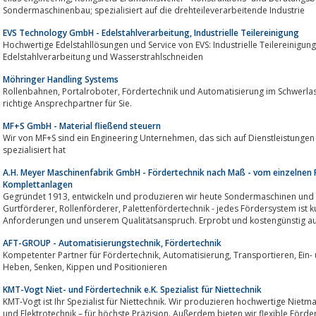
Sondermaschinenbau; spezialisiert auf die drehteileverarbeitende Industrie
EVS Technology GmbH - Edelstahlverarbeitung, Industrielle Teilereinigung
Hochwertige Edelstahllösungen und Service von EVS: Industrielle Teilereinigung, Schutzzaun-Systeme, Fördertechni
Edelstahlverarbeitung und Wasserstrahlschneiden
Möhringer Handling Systems
Rollenbahnen, Portalroboter, Fördertechnik und Automatisierung im Schwerlastbereich - Möhringer Handlingsystems ist der
richtige Ansprechpartner für Sie.
MF+S GmbH - Material fließend steuern
Wir von MF+S sind ein Engineering Unternehmen, das sich auf Dienstleistungen im Bereich Materialfluß und Steuerungstechnik
spezialisiert hat
A.H. Meyer Maschinenfabrik GmbH - Fördertechnik nach Maß - vom einzelnen 
Komplettanlagen
Gegründet 1913, entwickeln und produzieren wir heute Sondermaschinen und Fördertechnik im eigenen Hause.
Gurtförderer, Rollenförderer, Palettenfördertechnik - jedes Fördersystem ist kundenspezifisch zugeschnitten - nach Ihren
Anforderungen und unserem Qualitätsanspruch. Erprobt und kostengünstig a
AFT-GROUP - Automatisierungstechnik, Fördertechnik
Kompetenter Partner für Fördertechnik, Automatisierung, Transportieren, Ein- und Auslagern, Palettieren, Kommissionieren,
Heben, Senken, Kippen und Positionieren
KMT-Vogt Niet- und Fördertechnik e.K. Spezialist für Niettechnik
KMT-Vogt ist Ihr Spezialist für Niettechnik. Wir produzieren hochwertige Nietmaschi
und Elektrotechnik – für höchste Präzision. Außerdem bieten wir flexible Förde