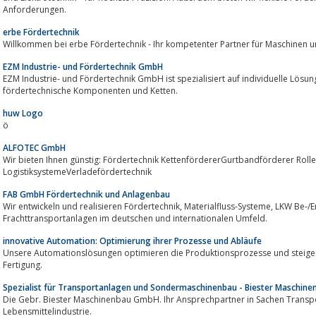
Anforderungen.
erbe Fördertechnik
Willkommen bei erbe Fördertechnik - Ihr kompetenter Partner für Maschinen u
EZM Industrie- und Fördertechnik GmbH
EZM Industrie- und Fördertechnik GmbH ist spezialisiert auf individuelle Lös
fördertechnische Komponenten und Ketten.
huw Logo
ö
ALFOTEC GmbH
Wir bieten Ihnen günstig: Fördertechnik KettenfördererGurtbandförderer Rol
LogistiksystemeVerladefördertechnik
FAB GmbH Fördertechnik und Anlagenbau
Wir entwickeln und realisieren Fördertechnik, Materialfluss-Systeme, LKW Be-/Entladesysteme und komplexe
Frachttransportanlagen im deutschen und internationalen Umfeld.
innovative Automation: Optimierung ihrer Prozesse und Abläufe
Unsere Automationslösungen optimieren die Produktionsprozesse und steigern 
Fertigung.
Spezialist für Transportanlagen und Sondermaschinenbau - Biester Maschin
Die Gebr. Biester Maschinenbau GmbH. Ihr Ansprechpartner in Sachen Transpo
Lebensmittelindustrie.