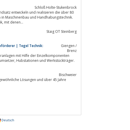
Schloß Holte-Stukenbrock
dsatz entwickeln und realisieren die über 80
n in Maschinenbau und Handhabungstechnik.
Das Ziel: Einfache Konstruktion der Automatisierungs- und Handhabungstechnik, mit denen...
Staig OT Steinberg
förderer | Tegel Technik:
Giengen /
Brenz
ranlagen mit Hilfe der Einzelkomponenten
Bischweier
gewöhnliche Lösungen und über 45 Jahre
Deutsch