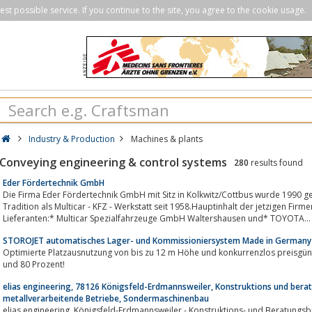
st possible service. If you continue to the site, you agree to the cookie usage.
Industry & Production
Machines & plants
Conveying engineering & control systems
280
results found
Eder Fördertechnik GmbH
Die Firma Eder Fördertechnik GmbH mit Sitz in Kolkwitz/Cottbus wurde 1990 ge
Tradition als Multicar - KFZ - Werkstatt seit 1958.Hauptinhalt der jetzigen Firm
Lieferanten:* Multicar Spezialfahrzeuge GmbH Waltershausen und* TOYOTA...
STOROJET automatisches Lager- und Kommissioniersystem Made in Germany
Optimierte Platzausnutzung von bis zu 12 m Höhe und konkurrenzlos preisgüns
und 80 Prozent!
elias engineering, 78126 Königsfeld-Erdmannsweiler, Konstruktions und bera
metallverarbeitende Betriebe, Sondermaschinenbau
elias engineering, Königsfeld-Erdmannsweiler - Konstruktions- und Beratungsbüro für metallverarbeitende Betriebe;