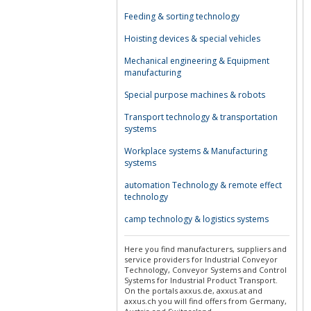
Feeding & sorting technology
Hoisting devices & special vehicles
Mechanical engineering & Equipment
manufacturing
Special purpose machines & robots
Transport technology & transportation
systems
Workplace systems & Manufacturing
systems
automation Technology & remote effect
technology
camp technology & logistics systems
Here you find manufacturers, suppliers and
service providers for Industrial Conveyor
Technology, Conveyor Systems and Control
Systems for Industrial Product Transport.
On the portals axxus.de, axxus.at and
axxus.ch you will find offers from Germany,