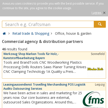
Axxus.eu uses cookies to provide you with the best possible service. If you
continue to the site, you agree to the cookie usage.
×
I agree.
Retail trade & Shopping
Office, house & garden
Commercial agency & distribution partners
46
results found
Werkzeug Shop Marken Tools für Holz,-
Sonnefeld
Kunststoffbearbeitung Bayern
Tools and BrandTools CNC Woodworking Plastics
Processing Drills Routers Saws Planer Turning Knives
CNC Clamping Technology 1A Quality u.Preis
zuverlässig. Aigner safety technology for
professional woodworking Aigner safety and working
Leasingaussendienst Travelling Merchandising POS Logistik
Leipzig
devices have proven themselves for years in the
Audits Outsourcing Services
demanding processing of wood. Wherever
We have been active in sales and marketing for 25
precision,...
years now. Our core business are external,
outsourced Sales Organizations. Around this,
other services for the POS we have established,