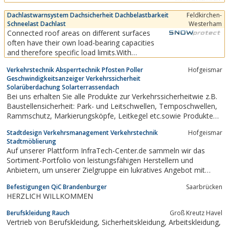
including a modern POS logistics for advertising
Dachlastwarnsystem Dachsicherheit Dachbelastbarkeit
Feldkirchen-
materials and sales promotion tools.In our
Schneelast Dachlast
Westerham
personnel pool we have access to several
Connected roof areas on different surfaces
hundred sales...
often have their own load-bearing capacities
and therefore specific load limits.With
SNOWprotect systems, these different areas
Verkehrstechnik Absperrtechnik Pfosten Poller
Hofgeismar
can be covered and even large roofs can be
Geschwindigkeitsanzeiger Verkehrssicherheit
precisely monitored.
Solarüberdachung Solarterrassendach
Bei uns erhalten Sie alle Produkte zur Verkehrssicherheitwie z.B.
Baustellensicherheit: Park- und Leitschwellen, Temposchwellen,
Rammschutz, Markierungsköpfe, Leitkegel etc.sowie Produkte
zur Verkehrsberuhigung: z.B.Temposchwellen, Berliner Kissen,
Stadtdesign Verkehrsmanagement Verkehrstechnik
Hofgeismar
Fahrbahnschwellen, Kabelbrückenz.B. der Absperrtechnik:
Stadtmöblierung
Absperrgitter,...
Auf unserer Plattform InfraTech-Center.de sammeln wir das
Sortiment-Portfolio von leistungsfähigen Herstellern und
Anbietern, um unserer Zielgruppe ein lukratives Angebot mit
zwingender Nutzenstiftung unterbreiten zu können. Dabei
Befestigungen QiC Brandenburger
Saarbrücken
verbinden wir die Produktlinien unserer Partner-Hersteller mit den
HERZLICH WILLKOMMEN
Anforderungen unserer Zielgruppe,...
Berufskleidung Rauch
Groß Kreutz Havel
Vertrieb von Berufskleidung, Sicherheitskleidung, Arbeitskleidung,