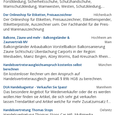
Forstkleidung, Sicherheitsschuhe, Schutzhandschuhe,
Warnschutzkleidung, Warnwesten, Westen, Schutzkleidung,
Regenschutzkleidung, Kälteschutzkleidung, Zunftkleidung,
Der Onlineshop für Etiketten, Preisauszeichner
Hilchenbach
Kochkleidungauch mit Ihrem Firmenlogo
Der Onlineshop für Etiketten, Preisauszeichner, Etikettenspender,
Etikettierpistole, Auszeichner uvm. Der Fachhandel für die Preis-
und Warenauszeichnung
Balkone, Zäune und mehr - Balkongeländer &
Hochheim am
Zaunvertrieb MV
Main
Balkongeländer Anbaubalkon Vorstellbalkon Balkonsanierung
Zäune Sichtschutz Überdachung Carports in der Region:
Wiesbaden, Mainz Bingen, Alzey Worms, Bad-Kreuznach Rhein-
Hunsrück-Kreis, Ingelheim, Boppard, Strommberg
Handelsvertreterausgleichsanspruch kostenlos selbst
München
berechnen
Ein kostenloser Rechner um den Anspruch auf
Handelsvertreterausgleich gemäß § 89b HGB zu berechnen.
DUA Handelsagentur - Verkaufen Sie Spass!
Mannheim
Das besondere Angebot für Wiederverkäufer oder die es werden
wollen.Hier finden sie Artikel, die sich sehr gut verkaufen
lassen.Trendartikel und Artikel welche für mehr Zusatzumsatz für
ihr Geschäft sorgen, finden sie hier.Autositzbezüge der
Handelsvertretung Thomas Stops
Oelsnitz
besonderen Art runden das Angebot ab.Desweiteren werden
Handelsvertretung Thomas Stops Car Hifi, Multimedia,