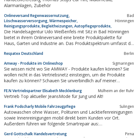
immer wieder neue...
Alarmanlagen, Zubehör
Onlineversand Regenwassernutzung,
Bad
Löschwasserversorgung, Wärmespeicher,
Hönningen
Reinigungsprodukte, Begleitheizungen, Autopflegeprodukte,
Die Handelsagentur Udo Weißenfels mit Sitz in Bad Hönningen
bietet in ihrem Onlineversand eine breite Produktpalette für
Haus, Garten und Industrie an. Das Produktspektrum umfasst die
Regenwassernutzung, Löschwasserversorgung, Wärmespeicher,
Respatex Deutschland
Berlin
Reinigungsprodukte, Begleitheizungen, Autopflegeprodukte,
schwimmende Ölsperren,...
Amway - Produkte im Onlineshop
Sigmaringen
Sie wissen nicht wo Sie AMWAY - Produkte kaufen können? Sie
wollen nicht in das Vertriebsnetz einsteigen, um die Produkte
kaufen zu können? Schauen Sie unverbindlich auf meiner
Internetseite www.Lutzes-Laden.de vorbei. Hier können Sie sich
FE.N Vertriebspartner Elisabeth Mecklenburg
Mülheim an der Ruhr
die Produkte unverbindlich anschauen, die Produktbeschreibung
Vertrieb Top aktueller JeansMode für Jung und Alt!
dazu lesen und zu jeder Zeit...
Frank Podscharly Mobile Fahrzeugpflege
Sulingen
Autowaschen ohne Wasser, Polituren und Lacktiefenreinigungen
sowie Innenreinigungen mobil direkt beim Kunden vor Ort.
Außerdem führen wir folgende Smartrepair aus:
Scheibenreparatur, Scheibenaustausch, Lackschadensfreie
Gerd Gottschalk Handelsvertretung
Pirna
Ausbeultechnik, Lackieren im Beispritzverfahren,