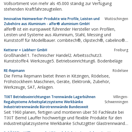
Vollsortiment von mehr als 45.000 ständig zur Verfügung
stehenden Kraftfahrzeugteilen.
Innovative Heimwerker-Produkte wie Profile, Leisten und
Wutöschingen
Zubehöre aus Aluminium - alfer® aluminium GmbH
alfer® ist ein europaweit führender Hersteller von Profilen,
Leisten und Systeme aus Aluminium, Stahl, Messing und
Kunststoff für Modellbauer. combitech®, clipstech®, cabelino®,
logika®.
Ketterer + Liebherr GmbH
Freiburg
Großhandel:1. Technischer Handel2. Arbeitsschutz3.
Kunststoffe4. Werkzeuge5. Betriebseinrichtung6. Bodenbeläge
RE-Repmann
Rödelsee
Die Firma Repmann bietet Ihnen in Kitzingen, Rödelsee,
Fröhstockheim Maschinen, Geräte, Elektronik, Zubehör,
Werkzeuge, SAT, Anlagen.
TIXIT Betriebseinrichtungen Trennwände Lagerbühnen
Villingen-
Regalsysteme Arbeitsplatzsysteme Werkbänke
Schwenningen
Industrietrennwände Bürotrennwände Bundesweit
Seit 1960 planen, fertigen und montieren über 50 Fachleute bei
TIXIT Bernd Lauffer hochwertige und flexible Produkte für den
industreitsplatzsysteme Werkbänke Schutzgitter Glastrennwände
Industrietrennwände Büiellen Innenausbau,