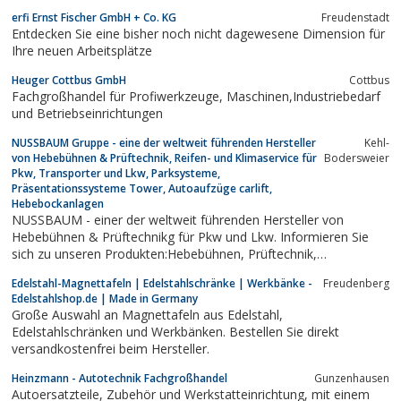
erfi Ernst Fischer GmbH + Co. KG
Freudenstadt
Entdecken Sie eine bisher noch nicht dagewesene Dimension für
Ihre neuen Arbeitsplätze
Heuger Cottbus GmbH
Cottbus
Fachgroßhandel für Profiwerkzeuge, Maschinen,Industriebedarf
und Betriebseinrichtungen
NUSSBAUM Gruppe - eine der weltweit führenden Hersteller
Kehl-
von Hebebühnen & Prüftechnik, Reifen- und Klimaservice für
Bodersweier
Pkw, Transporter und Lkw, Parksysteme,
Präsentationssysteme Tower, Autoaufzüge carlift,
Hebebockanlagen
NUSSBAUM - einer der weltweit führenden Hersteller von
Hebebühnen & Prüftechnikg für Pkw und Lkw. Informieren Sie
sich zu unseren Produkten:Hebebühnen, Prüftechnik,
Parksysteme, Tower, carsatellite, industrielle Anwendungen,
Edelstahl-Magnettafeln | Edelstahlschränke | Werkbänke -
Freudenberg
public transport, Autoaufzüge, Reifenaufzüge, Blechverarbeitung,
Edelstahlshop.de | Made in Germany
Hydraulische Lösungen...
Große Auswahl an Magnettafeln aus Edelstahl,
Edelstahlschränken und Werkbänken. Bestellen Sie direkt
versandkostenfrei beim Hersteller.
Heinzmann - Autotechnik Fachgroßhandel
Gunzenhausen
Autoersatzteile, Zubehör und Werkstatteinrichtung, mit einem