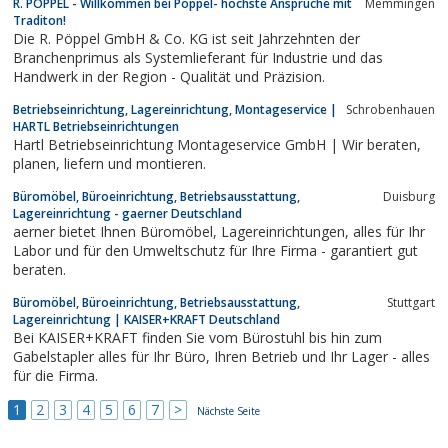
R. PÖPPEL - Willkommen bei Pöppel- höchste Ansprüche mit
Memmingen
Betriebseinrichtungen und Lagertechnik in Villingen
Traditon!
Schwenningen.
Die R. Pöppel GmbH & Co. KG ist seit Jahrzehnten der
Branchenprimus als Systemlieferant für Industrie und das
Handwerk in der Region - Qualität und Präzision.
Betriebseinrichtung, Lagereinrichtung, Montageservice |
Schrobenhauen
HARTL Betriebseinrichtungen
Hartl Betriebseinrichtung Montageservice GmbH | Wir beraten,
planen, liefern und montieren.
Büromöbel, Büroeinrichtung, Betriebsausstattung,
Duisburg
Lagereinrichtung - gaerner Deutschland
aerner bietet Ihnen Büromöbel, Lagereinrichtungen, alles für Ihr
Labor und für den Umweltschutz für Ihre Firma - garantiert gut
beraten.
Büromöbel, Büroeinrichtung, Betriebsausstattung,
Stuttgart
Lagereinrichtung | KAISER+KRAFT Deutschland
Bei KAISER+KRAFT finden Sie vom Bürostuhl bis hin zum
Gabelstapler alles für Ihr Büro, Ihren Betrieb und Ihr Lager - alles
für die Firma.
1
2
3
4
5
6
7
>
Nächste Seite