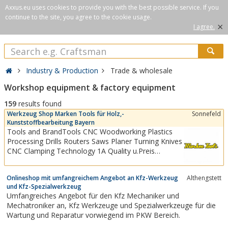
Axxus.eu uses cookies to provide you with the best possible service. If you
continue to the site, you agree to the cookie usage.
×
I agree.
Industry & Production
Trade & wholesale
Workshop equipment & factory equipment
159
results found
Werkzeug Shop Marken Tools für Holz,-
Sonnefeld
Kunststoffbearbeitung Bayern
Tools and BrandTools CNC Woodworking Plastics
Processing Drills Routers Saws Planer Turning Knives
CNC Clamping Technology 1A Quality u.Preis
zuverlässig. Aigner safety technology for
professional woodworking Aigner safety and working
Onlineshop mit umfangreichem Angebot an Kfz-Werkzeug
Althengstett
devices have proven themselves for years in the
und Kfz-Spezialwerkzeug
demanding processing of wood. Wherever
Umfangreiches Angebot für den Kfz Mechaniker und
precision,...
Mechatroniker an, Kfz Werkzeuge und Spezialwerkzeuge für die
Wartung und Reparatur vorwiegend im PKW Bereich.