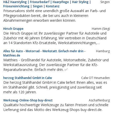
H&Z Haarstyling | Friseurbedarf | Haarpflege | Hair Styling |
Singen
Friseureinrichtung | Singen | Konstanz
Friseursalons steht eine unendlich große Auswahl an Farb- und
Pflegeprodukten bereit, die bei uns auch in kleineren
Abnahmemengen erworben werden können.
Hirsch Gruppe
Hamm (Sieg)
Die Hirsch Gruppe ist Ihr zuverlässiger Partner für Autoteile und
Zubehör mit 40 Jahren Erfahrung. Wir vertreiben in Deutschland
an 14 Standorten Kfz-Ersatzteile, Werkstatteinrichtungen,
Werkzeug, Reifen und vieles mehr.
Alles für Auto - Motorrad - Werkstatt. Einfach mehr drin -
Hamburg
Matthies.de
Matthies - Großhandel für Autoteile, Motorradteile, Zubehör und
Werkstattausrüstung. Der zuverlässige Partner für die Kfz-
Reparaturbranche. Einfach mehr drin. ✅
herzog Stahlhandel GmbH in Calw
Calw OT Heumaden
Die herzog Stahlhandel GmbH in Calw liefert Ihnen alles, was es
im Stahlhandel gibt. Schnell, preisgünstig und zuverlässig seit
mehr als 120 Jahren.
Werkzeug-Online-Shop buy-direct
Aschaffenburg
Qualitativ hochwertige Werkzeuge zu fairen Preisen und schnelle
Lieferung sind das Motto des Werkzeug-Shops buy-direct.de.