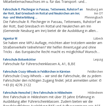
Mitarbeiternachwuchses im u. für das Transport- und
Verkehrsgewerbe
Fahrschule R. Plechinger in Passau, Tettenweis, Ruhstorf an
Neuburg am
der Rott, Bad Griesbach im Rottal und Neukirchen am Inn;
Inn OT
Aus- und Weiterbildung ...
Pfenningbach
Die Fahrschule R. Plechinger in Passau, Tettenweis, Ruhstorf an
der Rott, Bad Griesbach im Rottal und Neukirchen am Inn
(Gemeinde Neuburg am Inn) bietet dir die Ausbildung in allen
Führerscheinklassen, Aus- und Weiterbildung im Personen- (Bus-
Agentur M
Lübeck
Fahrer) und Güterverkehr (LKW-Fahrer) sowie gewerbliche
Sie haben eine MPU-Auflage, möchten aber trotzdem wieder am
Ausbildungen (Stapler, Bagger,...
Straßenverkehr teilnehmen? Wir helfen Ihnen!Legal und ohne
Tricks - das Europäische Recht macht es möglich!Auf Wunsch
Beratung durch unseren Rechtsanwalt. Unsere Fahrschule in
Fahrschule Bolsenkötter
Leipzig
Polen bietet wöchentlich neue Kurse zum Festpreis an, in denen
Fahrschule für Führerscheinklassen A, A1, B,BE
Sie einen mpu-freien EU...
Fahrschule Crazy-Wheels in Feldkirchen in Kärnten
Feldkirchen
Fahrschule Crazy-Wheels – wir sind die Fahrschule, die zu jedem
Fahrschüler den richtigen Zugang findet. Jetzt anmelden unter: ✆
+43 (0) 4276 2122
Fahrschule Henschel | Ihre Fahrschule in Hildesheim
Hildesheim
Ihre Fahrschule in Hildesheim mit über 35 Jahre Erfahrung in
Ausbildung aller Führerscheinklassen. Zudem bieten wir die
Berufskraftfahrer-Ausbildung BKF und Aufbauseminare wie ASF