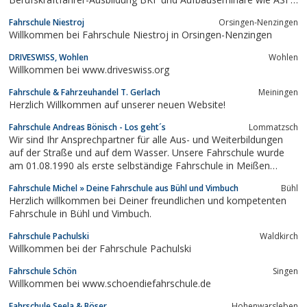
und ASP an. Wir sind Zertifiziert nach AZWV
Fahrschule Niestroj
Orsingen-Nenzingen
Willkommen bei Fahrschule Niestroj in Orsingen-Nenzingen
DRIVESWISS, Wohlen
Wohlen
Willkommen bei www.driveswiss.org
Fahrschule & Fahrzeuhandel T. Gerlach
Meiningen
Herzlich Willkommen auf unserer neuen Website!
Fahrschule Andreas Bönisch - Los geht´s
Lommatzsch
Wir sind Ihr Ansprechpartner für alle Aus- und Weiterbildungen
auf der Straße und auf dem Wasser. Unsere Fahrschule wurde
am 01.08.1990 als erste selbständige Fahrschule in Meißen
gegründet. Mit unseren Erfahrungen gepaart mit modernsten
Fahrschule Michel » Deine Fahrschule aus Bühl und Vimbuch
Bühl
Ausbildungsmethoden und -mitteln, bringen wir Sie zu Ihrem
Herzlich willkommen bei Deiner freundlichen und kompetenten
Bildungsziel.
Fahrschule in Bühl und Vimbuch.
Fahrschule Pachulski
Waldkirch
Willkommen bei der Fahrschule Pachulski
Fahrschule Schön
Singen
Willkommen bei www.schoendiefahrschule.de
Fahrschule Seela & Böser
Hohenwarsleben