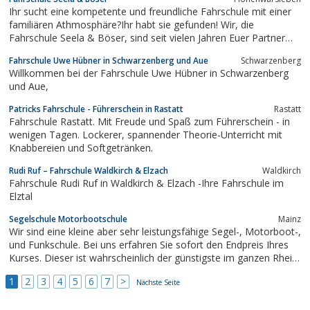
Ihr sucht eine kompetente und freundliche Fahrschule mit einer
familiären Athmosphäre?Ihr habt sie gefunden! Wir, die
Fahrschule Seela & Böser, sind seit vielen Jahren Euer Partner
auf dem Weg zum Führerschein!Ihr findet uns in Magdeburg und
Fahrschule Uwe Hübner in Schwarzenberg und Aue
Schwarzenberg
Hohenwarsleben.Zusätzlich zur klassischen PKW- und
Willkommen bei der Fahrschule Uwe Hübner in Schwarzenberg
Motorradausbildung bilden...
und Aue,
Patricks Fahrschule - Führerschein in Rastatt
Rastatt
Fahrschule Rastatt. Mit Freude und Spaß zum Führerschein - in
wenigen Tagen. Lockerer, spannender Theorie-Unterricht mit
Knabbereien und Softgetränken.
Rudi Ruf – Fahrschule Waldkirch & Elzach
Waldkirch
Fahrschule Rudi Ruf in Waldkirch & Elzach -Ihre Fahrschule im
Elztal
Segelschule Motorbootschule
Mainz
Wir sind eine kleine aber sehr leistungsfähige Segel-, Motorboot-,
und Funkschule. Bei uns erfahren Sie sofort den Endpreis Ihres
Kurses. Dieser ist wahrscheinlich der günstigste im ganzen Rhein-
Main-Gebiet. Bei uns können Sie praktisch alle
1
2
3
4
5
6
7
>
Sportbootführerscheine und Sportbootbootfunkzeugnisse
Nächste Seite
belegen.