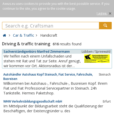
Axxus.eu uses cookies to provide you with the best possible service. If you
continue to the site, you agree to the cookie usage.
×
I agree.
Car & Traffic
Handicraft
Driving & traffic training
616
results found
Sachverständigenbüro Manfred Zimmermann
Lübben / Spreewald
Wir helfen nach einem Unfallschaden und
stehen mit Rat und Tat zur Seite. Anruf genügt,
wir kommen vor Ort. Aktionsradius ist der
Großraum Dahme-Spreewald-Kreis.Wir erstellen
Autohändler Autohaus Kopf Steinach, Fiat Service, Fahrschule,
Steinach
Unfallgutachten und techn. Gutachten aller Art
Busreisen
u.a. für PKW, Krad, Nutzfahrzeuge, Anhänger,
Willkommen bei Autohaus-, Fahrschule-, Busreisen Kopf. Ihrem
Wohnmobile umd OldtimerUnsere
Fiat und Fiat Professional Servicepartner in Steinach. 24h
Dienstleistungen:*...
Tankstelle. Hermes Paketshop.
WHW Verkehrsbildungsgesellschaft mbH
Erfurt
Im Mittelpunkt der Bildungsarbeit steht die Qualifizierung der
Beschäftigen, der Existenzgründer u. des