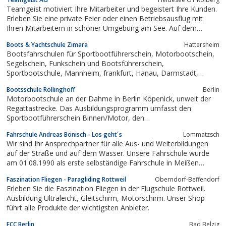
Teamgeist motiviert Ihre Mitarbeiter und begeistert Ihre Kunden.
Erleben Sie eine private Feier oder einen Betriebsausflug mit
Ihren Mitarbeitern in schöner Umgebung am See. Auf dem
Gelände des Teamgeist Yachtclub finden Sie neben der
Boots & Yachtschule Zimara
Hattersheim
angenehmen Atmosphäre und schmackhaftem Essen auch viele
Bootsfahrschulen für Sportbootführerschein, Motorbootschein,
Möglichkeiten für gemeinsame...
Segelschein, Funkschein und Bootsführerschein,
Sportbootschule, Mannheim, frankfurt, Hanau, Darmstadt,
Heidelberg, Ludwigshafen, Speyer, Worms, Alzey, Mainz,
Bootsschule Röllinghoff
Berlin
Wiesbaden, Bootsschule, Bootsschulen, Bootsfahrschulen,
Motorbootschule an der Dahme in Berlin Köpenick, unweit der
Motorbootfahrschule, Segelschule,...
Regattastrecke. Das Ausbildungsprogramm umfasst den
Sportbootführerschein Binnen/Motor, den
Sportbootführerschein See sowie Skippertraining auf
Fahrschule Andreas Bönisch - Los geht´s
Lommatzsch
Charteryachten.
Wir sind Ihr Ansprechpartner für alle Aus- und Weiterbildungen
auf der Straße und auf dem Wasser. Unsere Fahrschule wurde
am 01.08.1990 als erste selbständige Fahrschule in Meißen
gegründet. Mit unseren Erfahrungen gepaart mit modernsten
Faszination Fliegen - Paragliding Rottweil
Oberndorf-Beffendorf
Ausbildungsmethoden und -mitteln, bringen wir Sie zu Ihrem
Erleben Sie die Faszination Fliegen in der Flugschule Rottweil.
Bildungsziel.
Ausbildung Ultraleicht, Gleitschirm, Motorschirm. Unser Shop
führt alle Produkte der wichtigsten Anbieter.
FCC Berlin
Bad Belzig