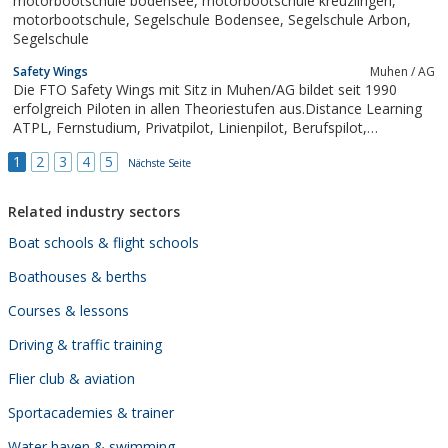
motorbootschule bodensee, motorbootschule kreuzlingen,
motorbootschule, Segelschule Bodensee, Segelschule Arbon,
Segelschule
Safety Wings
Muhen / AG
Die FTO Safety Wings mit Sitz in Muhen/AG bildet seit 1990
erfolgreich Piloten in allen Theoriestufen aus.Distance Learning
ATPL, Fernstudium, Privatpilot, Linienpilot, Berufspilot,
Instrumentenflug, Segelflug
1
2
3
4
5
Nächste Seite
Related industry sectors
Boat schools & flight schools
Boathouses & berths
Courses & lessons
Driving & traffic training
Flier club & aviation
Sportacademies & trainer
Water haven & swimming