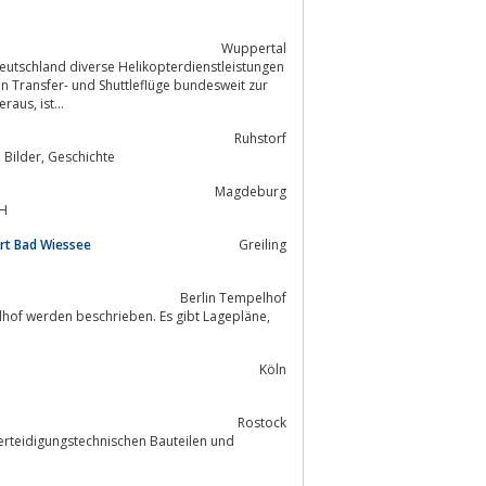
Wuppertal
 Deutschland diverse Helikopterdienstleistungen
Verfügung gestellt werden. Kurzfristige Abholung z.B. aus Verkehrsstörungen heraus, ist...
Ruhstorf
Elebnis Ballonfahren, Sonderformen, Technik, Ballontreffen, Pilotenausbildung, Bilder, Geschichte
Magdeburg
mbH
hrt Bad Wiessee
Greiling
Berlin Tempelhof
Köln
Rostock