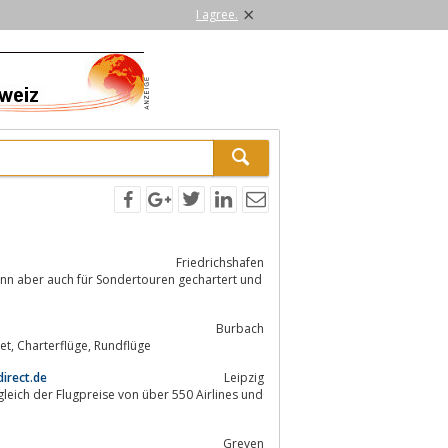
×
I agree.
Friedrichshafen
 kann aber auch für Sondertouren gechartert und
Burbach
Flughafen, Airport Siegerland Siegen, Airport, Siegerland, Siegen, Gewerbegebiet, Charterflüge, Rundflüge
direct.de
Leipzig
rgleich der Flugpreise von über 550 Airlines und
Greven