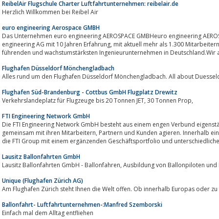
ReibelAir Flugschule Charter Luftfahrtunternehmen: reibelair.de
Herzlich Willkommen bei Reibel Air
euro engineering Aerospace GMBH
Das Unternehmen euro engineering AEROSPACE GMBHeuro engineering AERO
engineering AG mit 10 Jahren Erfahrung, mit aktuell mehr als 1.300 Mitarbeitern und mit 23 Niederlassungen zu einem der
führenden und wachstumstärksten Ingenieurunternehmen in Deutschland.Wir al
Flughafen Düsseldorf Mönchengladbach
Alles rund um den Flughafen Düsseldorf Mönchengladbach. All about Duesseldo
Flughafen Süd-Brandenburg - Cottbus GmbH Flugplatz Drewitz
Verkehrslandeplatz für Flugzeuge bis 20 Tonnen JET, 30 Tonnen Prop,
FTI Engineering Network GmbH
Die FTI Engineering Network GmbH besteht aus einem engen Verbund eigenständiger Unterneh
gemeinsam mit ihren Mitarbeitern, Partnern und Kunden agieren. Innerhalb einer klar definierten Organisationsstruktur bietet
die FTI Group mit einem ergänzenden Geschäftsportfolio und unterschiedliche
Lausitz Ballonfahrten GmbH
Lausitz Ballonfahrten GmbH - Ballonfahren, Ausbildung von 
Unique (Flughafen Zürich AG)
Am Flughafen Zürich steht Ihnen die Welt offen. Ob innerhalb Europas oder zu 
Ballonfahrt- Luftfahrtunternehmen-:Manfred Szemborski
Einfach mal dem Alltag entfliehen