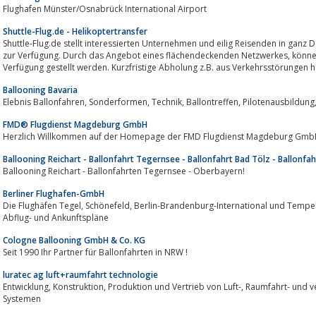
Flughafen Münster/Osnabrück International Airport
Shuttle-Flug.de - Helikoptertransfer
Shuttle-Flug.de stellt interessierten Unternehmen und eilig Reisenden in ganz
zur Verfügung. Durch das Angebot eines flächendeckenden Netzwerkes, können Transfer- und Shuttleflüge bundesweit zur
Ballooning Bavaria
FMD® Flugdienst Magdeburg GmbH
Herzlich Willkommen auf der Homepage der FMD Flugdienst Magdeburg G
Ballooning Reichart - Ballonfahrt Tegernsee - Ballonfahrt Bad Tölz - Ballonfa
Ballooning Reichart - Ballonfahrten Tegernsee - Oberbayern!
Berliner Flughafen-GmbH
Die Flughäfen Tegel, Schönefeld, Berlin-Brandenburg-International und Tempelhof werden beschrieben. Es gibt Lagepläne,
Abflug- und Ankunftspläne
Cologne Ballooning GmbH & Co. KG
Seit 1990 Ihr Partner für Ballonfahrten in NRW !
luratec ag luft+raumfahrt technologie
Entwicklung, Konstruktion, Produktion und Vertrieb von Luft-, Raumfahrt- und verteidigungstechnischen Bauteilen und
Systemen