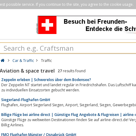
st possible service. If you continue to the site, you agree to the cookie usage.
Car & Traffic
Traffic
Aviation & space travel
27
results found
Zeppelin erleben | Schwerelos über dem Bodensee?
Der Zeppelin NT startet und landet regulär in Friedrichshafen. Das Luftschiff
zu individuellen Einsatzorten gebucht werden.
Siegerland-Flughafen GmbH
Billige Flüge bei airline direct | Günstige Flug Angebote & Flugreisen | airline-
Günstige Flüge zu weltweiten Destinationen finden Sie auf airline-direct.de! Ve
Billig Airlines.
FMO Flughafen Münster / Osnabrück GmbH