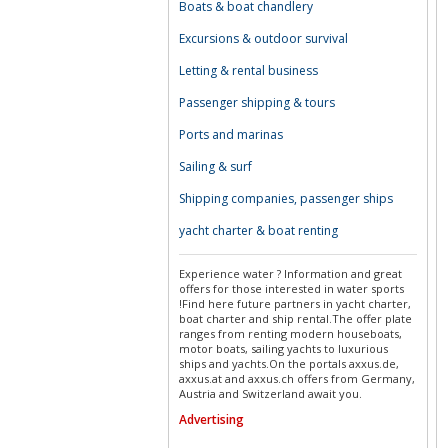
Boats & boat chandlery
Excursions & outdoor survival
Letting & rental business
Passenger shipping & tours
Ports and marinas
Sailing & surf
Shipping companies, passenger ships
yacht charter & boat renting
Experience water ? Information and great
offers for those interested in water sports
!Find here future partners in yacht charter,
boat charter and ship rental.The offer plate
ranges from renting modern houseboats,
motor boats, sailing yachts to luxurious
ships and yachts.On the portals axxus.de,
axxus.at and axxus.ch offers from Germany,
Austria and Switzerland await you.
Advertising