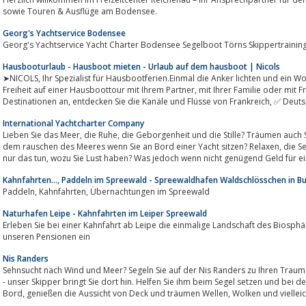
sowie Touren & Ausflüge am Bodensee.
Georg's Yachtservice Bodensee
Georg's Yachtservice Yacht Charter Bodensee Segelboot Törns Skippertraining
Hausbooturlaub - Hausboot mieten - Urlaub auf dem hausboot | Nicols
➤NICOLS, Ihr Spezialist für Hausbootferien.Einmal die Anker lichten und ein Wochenende, ein paar Tage oder eine Woche die
Freiheit auf einer Hausboottour mit Ihrem Partner, mit Ihrer Familie oder mit Freunden genießen. Nicols bietet 23
Destinationen an, entdecken Sie die Kanäle 
International Yachtcharter Company
Lieben Sie das Meer, die Ruhe, die Geborgenheit und die Stille? Träumen auch Sie von Schneeweißen Stränden, Palmen und
dem rauschen des Meeres wenn Sie an Bord einer Yacht sitzen? Relaxen, die Seele baumeln lassen und den ganzen Tag lang
nur das tun, wozu Sie Lust haben? Was jedoch wenn nicht genügend Geld für e
Kahnfahrten..., Paddeln im Spreewald - Spreewaldhafen Waldschlösschen in Bu
Paddeln, Kahnfahrten, Übernachtungen im Spreewald
Naturhafen Leipe - Kahnfahrten im Leiper Spreewald
Erleben Sie bei einer Kahnfahrt ab Leipe die einmalige Landschaft des Biosphärenreser
unseren Pensionen ein
Nis Randers
Sehnsucht nach Wind und Meer? Segeln Sie auf der Nis Randers zu Ihren Traum
- unser Skipper bringt Sie dort hin. Helfen Sie ihm beim Segel setzen und bei
Bord, genießen die Aussicht von Deck und träumen Wellen, 