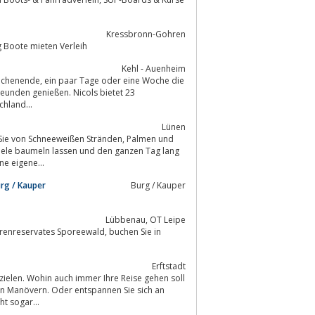
Kressbronn-Gohren
 Boote mieten Verleih
Kehl - Auenheim
und Flüsse von Frankreich, ✅ Deutschland...
Lünen
ine eigene...
rg / Kauper
Burg / Kauper
Lübbenau, OT Leipe
vates Sporeewald, buchen Sie in
Erftstadt
zielen. Wohin auch immer Ihre Reise gehen soll
 den Manövern. Oder entspannen Sie sich an
Wolken und vielleicht sogar...