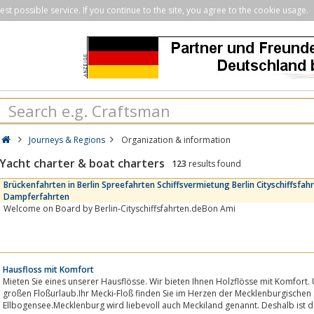
st possible service. If you continue to the site, you agree to the cookie usage.
Journeys & Regions
Organization & information
Yacht charter & boat charters
123
results found
Brückenfahrten in Berlin Spreefahrten Schiffsvermietung Berlin Cityschiffsfahr
Dampferfahrten
Welcome on Board by Berlin-Cityschiffsfahrten.deBon Ami
Hausfloss mit Komfort
Mieten Sie eines unserer Hausflösse. Wir bieten Ihnen Holzflösse mit Komfort. 
großen Floßurlaub.Ihr Mecki-Floß finden Sie im Herzen der Mecklenburgischen 
Ellbogensee.Mecklenburg wird liebevoll auch Meckiland genannt. Deshalb ist d