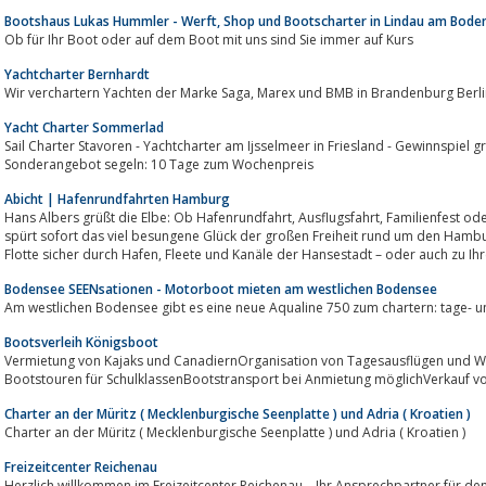
Bootshaus Lukas Hummler - Werft, Shop und Bootscharter in Lindau am Bode
Ob für Ihr Boot oder auf dem Boot mit uns sind Sie immer auf Kurs
Yachtcharter Bernhardt
Wir verchartern Yachten der Marke Saga, Marex und BMB in Brandenburg Ber
Yacht Charter Sommerlad
Sail Charter Stavoren - Yachtcharter am Ijsselmeer in Friesland - Gewinnspiel gr
Sonderangebot segeln: 10 Tage zum Wochenpreis
Abicht | Hafenrundfahrten Hamburg
Hans Albers grüßt die Elbe: Ob Hafenrundfahrt, Ausflugsfahrt, Familienfest oder Firmenevent – wer bei uns an Bord geht, der
spürt sofort das viel besungene Glück der großen Freiheit rund um den Hambu
Flotte sicher durch Hafen, Fleete und Kanäle der Hansestadt – oder auch zu Ih
Bodensee SEENsationen - Motorboot mieten am westlichen Bodensee
Bootsverleih Königsboot
Vermietung von Kajaks und CanadiernOrganisation von Tagesausflügen und 
Bootstouren für SchulklassenBootstransport bei Anmietung möglichVerkauf von
Charter an der Müritz ( Mecklenburgische Seenplatte ) und Adria ( Kroatien )
Charter an der Müritz ( Mecklenburgische Seenplatte ) und Adria ( Kroatien )
Freizeitcenter Reichenau
Herzlich willkommen im Freizeitcenter Reichenau – Ihr Ansprechpartner für den Boots- & Fahrradverleih, SUP-