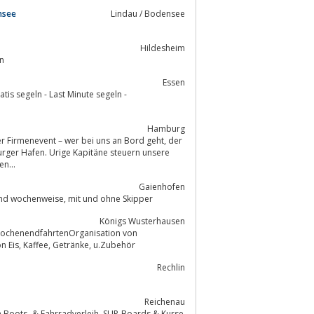
nsee
Lindau / Bodensee
Hildesheim
lin
Essen
atis segeln - Last Minute segeln -
Hamburg
rger Hafen. Urige Kapitäne steuern unsere
ren...
Gaienhofen
Am westlichen Bodensee gibt es eine neue Aqualine 750 zum chartern: tage- und wochenweise, mit und ohne Skipper
Königs Wusterhausen
WochenendfahrtenOrganisation von
 Eis, Kaffee, Getränke, u.Zubehör
Rechlin
Reichenau
Boards & Kurse