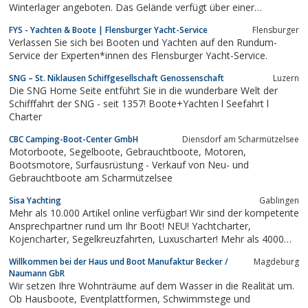
Winterlager angeboten. Das Gelände verfügt über einer
Trailerslip, einen ganzjährigen Kranservice bis 3 t. und einen
FYS - Yachten & Boote | Flensburger Yacht-Service
Flensburger
Winterlagerkrandienst bis 15 t.. Die modernen Bootsstände
Verlassen Sie sich bei Booten und Yachten auf den Rundum-
verfügen über Strom- und...
Service der Experten*innen des Flensburger Yacht-Service.
SNG – St. Niklausen Schiffgesellschaft Genossenschaft
Luzern
Die SNG Home Seite entführt Sie in die wunderbare Welt der
Schifffahrt der SNG - seit 1357! Boote+Yachten l Seefahrt l
Charter
CBC Camping-Boot-Center GmbH
Diensdorf am Scharmützelsee
Motorboote, Segelboote, Gebrauchtboote, Motoren,
Bootsmotore, Surfausrüstung - Verkauf von Neu- und
Gebrauchtboote am Scharmützelsee
Sisa Yachting
Gablingen
Mehr als 10.000 Artikel online verfügbar! Wir sind der kompetente
Ansprechpartner rund um Ihr Boot! NEU! Yachtcharter,
Kojencharter, Segelkreuzfahrten, Luxuscharter! Mehr als 4000
Angebote weltweit!
Willkommen bei der Haus und Boot Manufaktur Becker /
Magdeburg
Naumann GbR
Wir setzen Ihre Wohnträume auf dem Wasser in die Realität um.
Ob Hausboote, Eventplattformen, Schwimmstege und