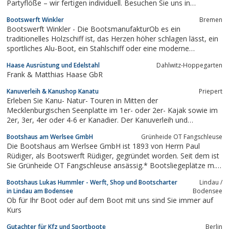
Partyflöße – wir fertigen individuell. Besuchen Sie uns in
Magdeburg und lassen Sie uns über Ihr in Projekt sprechen.
Bootswerft Winkler
Bremen
Bootswerft Winkler - Die BootsmanufakturOb es ein
traditionelles Holzschiff ist, das Herzen höher schlagen lässt, ein
sportliches Alu-Boot, ein Stahlschiff oder eine moderne
Faserverbund-Yacht; ob besondere Edelstahlbeschläge
Haase Ausrüstung und Edelstahl
Dahlwitz-Hoppegarten
gewünscht werden, Normteile Verwendung finden oder Teile erst
Frank & Matthias Haase GbR
von uns erfunden werden müssen: Wir...
Kanuverleih & Kanushop Kanatu
Priepert
Erleben Sie Kanu- Natur- Touren in Mitten der
Mecklenburgischen Seenplatte im 1er- oder 2er- Kajak sowie im
2er, 3er, 4er oder 4-6 er Kanadier. Der Kanuverleih und
Kanushop KANATU bietet Ihnen hochwertige Kanus mit sicheren
Bootshaus am Werlsee GmbH
Grünheide OT Fangschleuse
und guten Fahreigenschaften der Marken Wenonah Canoe, Nova
Die Bootshaus am Werlsee GmbH ist 1893 von Herrn Paul
Craft Canoe, Old Town und Mad River Canoe sowie...
Rüdiger, als Bootswerft Rüdiger, gegründet worden. Seit dem ist
Sie Grünheide OT Fangschleuse ansässig.* Bootsliegeplätze m.
separaten Stromanschluß* Trinkwasserentnahmestellen auf
Bootshaus Lukas Hummler - Werft, Shop und Bootscharter
Lindau /
allen Hauptstegen* Diverses Bootszubehör ist in unserem
in Lindau am Bodensee
Bodensee
"kleinen" Lager...
Ob für Ihr Boot oder auf dem Boot mit uns sind Sie immer auf
Kurs
Gutachter für Kfz und Sportboote
Berlin