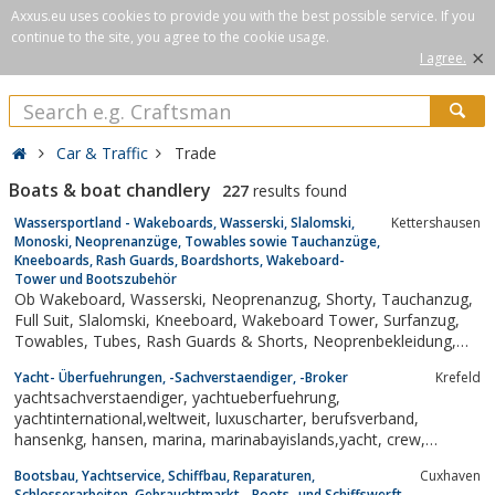
Axxus.eu uses cookies to provide you with the best possible service. If you
continue to the site, you agree to the cookie usage.
×
I agree.
Car & Traffic
Trade
Boats & boat chandlery
227
results found
Wassersportland - Wakeboards, Wasserski, Slalomski,
Kettershausen
Monoski, Neoprenanzüge, Towables sowie Tauchanzüge,
Kneeboards, Rash Guards, Boardshorts, Wakeboard-
Tower und Bootszubehör
Ob Wakeboard, Wasserski, Neoprenanzug, Shorty, Tauchanzug,
Full Suit, Slalomski, Kneeboard, Wakeboard Tower, Surfanzug,
Towables, Tubes, Rash Guards & Shorts, Neoprenbekleidung,
Schwimmwesten und Neoprenanzüge hier dreht sich alles um
Yacht- Überfuehrungen, -Sachverstaendiger, -Broker
Krefeld
Wassersport.
yachtsachverstaendiger, yachtueberfuehrung,
yachtinternational,weltweit, luxuscharter, berufsverband,
hansenkg, hansen, marina, marinabayislands,yacht, crew,
scubadiving, honduras, luxusyachten,
Bootsbau, Yachtservice, Schiffbau, Reparaturen,
Cuxhaven
beteiligungsangebot,luxuscharter, hansen`s webshop und verlag,
Schlosserarbeiten, Gebrauchtmarkt - Boots- und Schiffswerft