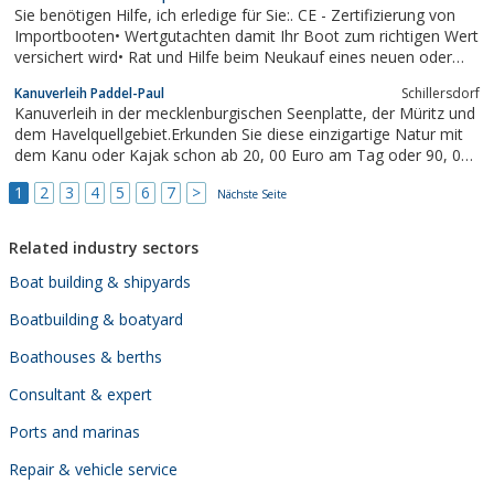
Sie benötigen Hilfe, ich erledige für Sie:. CE - Zertifizierung von
Importbooten• Wertgutachten damit Ihr Boot zum richtigen Wert
versichert wird• Rat und Hilfe beim Neukauf eines neuen oder
gebrauchten Bootes• Rat und Hilfe bei Übernahme ihres neuen
Kanuverleih Paddel-Paul
Schillersdorf
Bootes• Kontrolle ob Ihre Aufträge richtig ausgeführt wurden...
Kanuverleih in der mecklenburgischen Seenplatte, der Müritz und
dem Havelquellgebiet.Erkunden Sie diese einzigartige Natur mit
dem Kanu oder Kajak schon ab 20, 00 Euro am Tag oder 90, 00
Euro die Woche. Tolle Touren und Gruppenangebote warten auf
1
2
3
4
5
6
7
>
Euch.Ferienwohnung, Bootsverleih und Angeltouren. Weitere
Nächste Seite
Infos unter Tel....
Related industry sectors
Boat building & shipyards
Boatbuilding & boatyard
Boathouses & berths
Consultant & expert
Ports and marinas
Repair & vehicle service