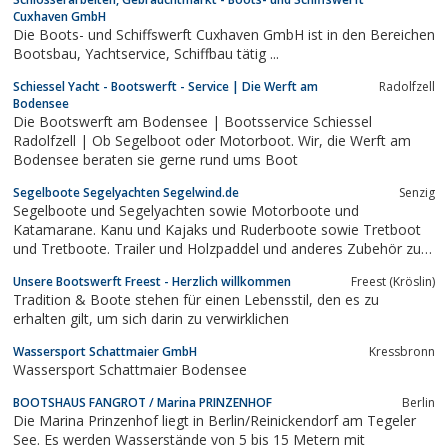
skipper, coradina, elegant&egrave;, karibik,
Cuxhaven GmbH
havariekommissariat,...
Die Boots- und Schiffswerft Cuxhaven GmbH ist in den Bereichen
Bootsbau, Yachtservice, Schiffbau tätig ...
Schiessel Yacht - Bootswerft - Service | Die Werft am
Radolfzell
Bodensee
Die Bootswerft am Bodensee | Bootsservice Schiessel
Radolfzell | Ob Segelboot oder Motorboot. Wir, die Werft am
Bodensee beraten sie gerne rund ums Boot
Segelboote Segelyachten Segelwind.de
Senzig
Segelboote und Segelyachten sowie Motorboote und
Katamarane. Kanu und Kajaks und Ruderboote sowie Tretboot
und Tretboote. Trailer und Holzpaddel und anderes Zubehör zu
Superpreisen!!
Unsere Bootswerft Freest - Herzlich willkommen
Freest (Kröslin)
Tradition & Boote stehen für einen Lebensstil, den es zu
erhalten gilt, um sich darin zu verwirklichen
Wassersport Schattmaier GmbH
Kressbronn
Wassersport Schattmaier Bodensee
BOOTSHAUS FANGROT / Marina PRINZENHOF
Berlin
Die Marina Prinzenhof liegt in Berlin/Reinickendorf am Tegeler
See. Es werden Wasserstände von 5 bis 15 Metern mit