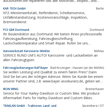
auszuführen.Wir reparieren fast alle Motorrad-, Moped-, und
Rollermodelle.
KAR-TECH GmbH
Berlin
KFZ-Meisterwerkstatt, Reifendienst, Scheibenservice,
Unfallinstandsetzung, Kostenvoranschläge, Inspektion,
Bremsendienst
PCS GbR Dortmund
Dortmund
Ihr Beulendoktor aus Dortmund. Wir bieten Ihnen professionelle
Fahrzeugaufbereitung, Fahrzeugbeschriftung,
Lackschadenreparatur und Smart Repair. Rufen Sie uns
unverbindlich an 0172 264 99 06oder besuchen Sie uns www.kfz-
Autowerkstatt Karosserie-Winkler
Mühlau
wellness.com
SERVICE RUND UM'S AUTO! Karosserie- und Lackarbeiten an
allen Fahrzeugtypen.
Fahrzeuglackierungen Ralf Bayer
Bad Krozingen - Hausen (an der Möhlin)
Sie wollen Leistung und Qualität zu einem fairen Preis? Dann
Sind Sie bei uns der richtigen Adresse. Wenn Sie Kunde bei einem
unserer Partner sind, z.B. www.bayer-assekuranz.de, geben wir
Ihnen sofort 10% Rabatt.
IRON WING
Bremerhaven
Service for Your Harley-Davidson or Custom Bike. We produce
Aftermarket Parts for Harley-Davidson and Custom Bikes.
TRAKLAN GmbH - Traktoren, Land- und
Spremberg / OT