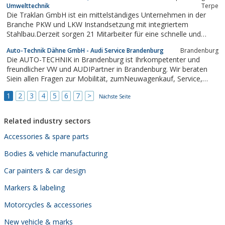
Umwelttechnik
Terpe
Die Traklan GmbH ist ein mittelständiges Unternehmen in der
Branche PKW und LKW Instandsetzung mit integriertem
Stahlbau.Derzeit sorgen 21 Mitarbeiter für eine schnelle und
qualitätsgerechte Auftragserfüllung.Die PKW Werkstatt ist seit
Auto-Technik Dähne GmbH - Audi Service Brandenburg
Brandenburg
1999 dem Systemanbieter" Autofit " angeschlossen und repariert
Die AUTO-TECHNIK in Brandenburg ist Ihrkompetenter und
alle Typen von...
freundlicher VW und AUDIPartner in Brandenburg. Wir beraten
Siein allen Fragen zur Mobilität, zumNeuwagenkauf, Service,
Autovermietung,Gebrauchtwagen, Finanzierung,
1
2
3
4
5
6
7
>
Leasing,Versicherung und, und, und. Sie findenuns 2x in
Nächste Seite
Brandenburg, am...
Related industry sectors
Accessories & spare parts
Bodies & vehicle manufacturing
Car painters & car design
Markers & labeling
Motorcycles & accessories
New vehicle & marks