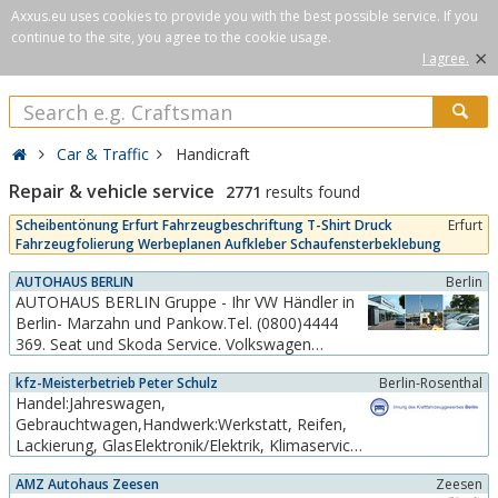
Axxus.eu uses cookies to provide you with the best possible service. If you
continue to the site, you agree to the cookie usage.
×
I agree.
Car & Traffic
Handicraft
Repair & vehicle service
2771
results found
Scheibentönung Erfurt Fahrzeugbeschriftung T-Shirt Druck
Erfurt
Fahrzeugfolierung Werbeplanen Aufkleber Schaufensterbeklebung
AUTOHAUS BERLIN
Berlin
AUTOHAUS BERLIN Gruppe - Ihr VW Händler in
Berlin- Marzahn und Pankow.Tel. (0800)4444
369. Seat und Skoda Service. Volkswagen
Zentrum Marzahn.Hotline Gruppe: (0800) 4444
kfz-Meisterbetrieb Peter Schulz
Berlin-Rosenthal
369 (freecall)Direkt Kontakt:Marzahn:Tel. (030)
Handel:Jahreswagen,
54 797-VW Neuwagen: -110Gebrauchtwagen
Gebrauchtwagen,Handwerk:Werkstatt, Reifen,
Zentrum: -111Service: -100Mietwagen: -159...
Lackierung, GlasElektronik/Elektrik, Klimaservice,
Bosch-service, Unfallreparatur, Einbau von
AMZ Autohaus Zeesen
Zeesen
Gebrauchtteilen,