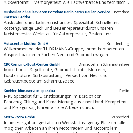
rückverformt = Memoryeffekt. Alle Fachverbände und technische
Institutionen sagen aus, dass dieses Verfahren alle Kriterien der
Ausbeulen ohne lackieren Potsdam Berlin carfix Beulen-Service
Potsdam
fachgerechten Reparatur und Fahrzeugsicherheit erfüllt.Mit dem
Karsten Liedtke
Miracle-Ausbeulsystem...
Ausbeulen ohne lackieren ist unsere Spezialität. Schnelle und
kostengünstige Lack-und Beulenreparatur durch unseren
Meisterservice.Werkstatt für Autoreperatur, Beulen- und
Dellenservice, Lackschaden, Hagelschaden,
Autocenter Mothor GmbH
Brandenburg
Frontscheibenschaden und Innenraumschaden - mit
Willkommen bei der THORMANN-Gruppe, Ihrem kompetenten
Geschäftsstellen in Berlin und Potsdam.
Ansprechpartner in Sachen Neu- und Gebrauchtwagen.
CBC Camping-Boot-Center GmbH
Diensdorf am Scharmützelsee
Motorboote, Segelboote, Gebrauchtboote, Motoren,
Bootsmotore, Surfausrüstung - Verkauf von Neu- und
Gebrauchtboote am Scharmützelsee
Kuehler-klimaservice-spandau
Berlin
MKS Spezialist für Dienstleistungen im Bereich der
Fahrzeugkühlung und Klimatisierung aus einer Hand. Kompetent
und Preisgünstig führen wir alle Arbeiten durch.
Moto-Store GmbH
Stahnsdorf
In unserer gut ausgestatteten Werkstatt ist genug Platz um alle
möglichen Arbeiten an Ihren Motorrädern und Motorrollern