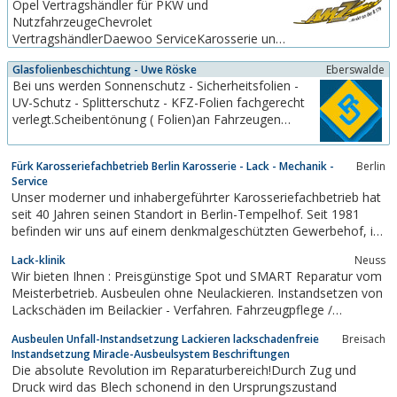
Opel Vertragshändler für PKW und
NutzfahrzeugeChevrolet
VertragshändlerDaewoo ServiceKarosserie und
LackfachwerkstattAbschleppdienst
Glasfolienbeschichtung - Uwe Röske
Eberswalde
Bei uns werden Sonnenschutz - Sicherheitsfolien -
UV-Schutz - Splitterschutz - KFZ-Folien fachgerecht
verlegt.Scheibentönung ( Folien)an Fahrzeugen
fachgerecht verlegt !
Fürk Karosseriefachbetrieb Berlin Karosserie - Lack - Mechanik -
Berlin
Service
Unser moderner und inhabergeführter Karosseriefachbetrieb hat
seit 40 Jahren seinen Standort in Berlin-Tempelhof. Seit 1981
befinden wir uns auf einem denkmalgeschützten Gewerbehof, in
der Tempelhofer Ringbahnstrasse 16.Wir, als
Lack-klinik
Neuss
Innungsfach-/Meister-/Ausbildungs- und Partnerbetrieb
Wir bieten Ihnen : Preisgünstige Spot und SMART Reparatur vom
verschiedener Versicherer, sind ausgerichtet...
Meisterbetrieb. Ausbeulen ohne Neulackieren. Instandsetzen von
Lackschäden im Beilackier - Verfahren. Fahrzeugpflege /
Glanzversiegelung. Aufbereitung für Leasing Rückgabe.
Ausbeulen Unfall-Instandsetzung Lackieren lackschadenfreie
Breisach
Beseitigung von Unfallschäden. Kostenlose Vermittlung aller
Instandsetzung Miracle-Ausbeulsystem Beschriftungen
anderen Reparaturen an...
Die absolute Revolution im Reparaturbereich!Durch Zug und
Druck wird das Blech schonend in den Ursprungszustand