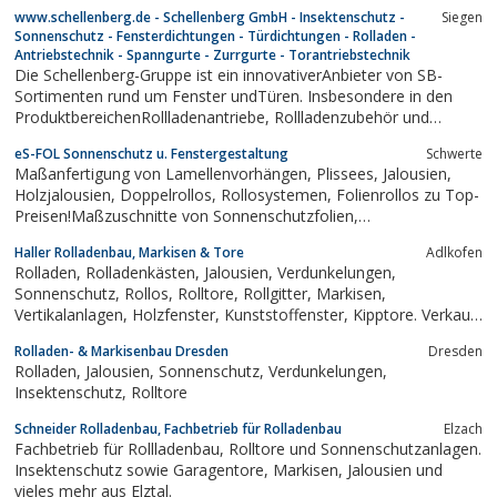
Thema Sonnenschutz, UV-Schutz, Splitterschutz, Sichtschutz und
www.schellenberg.de - Schellenberg GmbH - Insektenschutz -
Siegen
mehr mit Folien..schauen Sie doch bitte vorab unter www.sun--
Sonnenschutz - Fensterdichtungen - Türdichtungen - Rolladen -
point.de
Antriebstechnik - Spanngurte - Zurrgurte - Torantriebstechnik
Die Schellenberg-Gruppe ist ein innovativerAnbieter von SB-
Sortimenten rund um Fenster undTüren. Insbesondere in den
ProduktbereichenRollladenantriebe, Rollladenzubehör und
Insekten-Schutz nehmen wir eine führende Marktposition ein.
eS-FOL Sonnenschutz u. Fenstergestaltung
Schwerte
Maßanfertigung von Lamellenvorhängen, Plissees, Jalousien,
Holzjalousien, Doppelrollos, Rollosystemen, Folienrollos zu Top-
Preisen!Maßzuschnitte von Sonnenschutzfolien,
Sichtschutzfolien, UV-Schutzfolien und SicherheitsfolienUnser
Haller Rolladenbau, Markisen & Tore
Adlkofen
Service:eine kostenlose Angebotserstellung erfolgt umgehend
Rolladen, Rolladenkästen, Jalousien, Verdunkelungen,
nach Angabe der...
Sonnenschutz, Rollos, Rolltore, Rollgitter, Markisen,
Vertikalanlagen, Holzfenster, Kunststoffenster, Kipptore. Verkauf,
Montage u. Reparatur.
Rolladen- & Markisenbau Dresden
Dresden
Rolladen, Jalousien, Sonnenschutz, Verdunkelungen,
Insektenschutz, Rolltore
Schneider Rolladenbau, Fachbetrieb für Rolladenbau
Elzach
Fachbetrieb für Rollladenbau, Rolltore und Sonnenschutzanlagen.
Insektenschutz sowie Garagentore, Markisen, Jalousien und
vieles mehr aus Elztal.