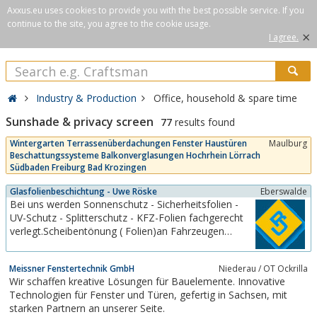
Axxus.eu uses cookies to provide you with the best possible service. If you
continue to the site, you agree to the cookie usage.
×
I agree.
Industry & Production
Office, household & spare time
Sunshade & privacy screen
77
results found
Wintergarten Terrassenüberdachungen Fenster Haustüren
Maulburg
Beschattungssysteme Balkonverglasungen Hochrhein Lörrach
Südbaden Freiburg Bad Krozingen
Glasfolienbeschichtung - Uwe Röske
Eberswalde
Bei uns werden Sonnenschutz - Sicherheitsfolien -
UV-Schutz - Splitterschutz - KFZ-Folien fachgerecht
verlegt.Scheibentönung ( Folien)an Fahrzeugen
fachgerecht verlegt !
Meissner Fenstertechnik GmbH
Niederau / OT Ockrilla
Wir schaffen kreative Lösungen für Bauelemente. Innovative
Technologien für Fenster und Türen, gefertig in Sachsen, mit
starken Partnern an unserer Seite.