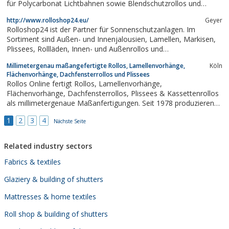
für Polycarbonat Lichtbahnen sowie Blendschutzrollos und
Lamellen.In unserem Sonnenschutzfolie bzw. Sichtschutzfolie
http://www.rolloshop24.eu/
Geyer
Shop finden Sie eine große Auswahl entsprechender Folien mit
Rolloshop24 ist der Partner für Sonnenschutzanlagen. Im
bis zu 10 Jahren Garantie vor. So...
Sortiment sind Außen- und Innenjalousien, Lamellen, Markisen,
Plissees, Rollläden, Innen- und Außenrollos und
Insektenschutzgitter zu finden. Die Produkte sind alle Made in
Millimetergenau maßangefertigte Rollos, Lamellenvorhänge,
Köln
Germany. Geliefert wird im firmeneigenen Wagen.
Flächenvorhänge, Dachfensterrollos und Plissees
Rollos Online fertigt Rollos, Lamellenvorhänge,
Flächenvorhänge, Dachfensterrollos, Plissees & Kassettenrollos
als millimetergenaue Maßanfertigungen. Seit 1978 produzieren
wir maßangefertigte Rollosysteme, Lamellensysteme,
1
2
3
4
Flächenvorhangsysteme & Plisseesysteme. Dank dieser
Nächste Seite
Erfahrung mit Springrollos,...
Related industry sectors
Fabrics & textiles
Glaziery & building of shutters
Mattresses & home textiles
Roll shop & building of shutters