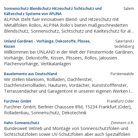
Sonnenschutz Blendschutz Hitzeschutz Sichtschutz und
Salem
Kälteschutz Systeme von APLINA
ALPINA steht fuer innovativen Blend- und Hitzeschutz mit
Metallfolien Rollos, ALPINA Rollo's bieten maßgeschneiderten
Blendschutz, Sonnenschutz, Sichtschutz und Kaelteschutz für alle
Glasflaechen
Unland Gardinen - Vorhänge, Dekostoffe, Plissee,
Saterland /
Kissen
Sedelsberg
Willkommen bei UNLAND in der Welt der Fenstermode Gardinen,
Vorhänge, Dekostoffe, Kissen, Plissees, Rollos, Jalousien .
Flächenvorhänge, Vertikalanlagen
Bauelemente aus Deutschland
Fürstenwalde
Wir stellen Markisen, Rollladen, Dachfenster,
Dachfensterrollladen, Hautüren, Vordächer, Kunststofffenster,
Terrassendächer und Garagentore in unseren eigenen Werken in
Deutschland her und liefern direkt vom Werk zum Kunden.
Furchner GmbH
Frankfurt/ Oder
Unsere Monteure montieren unsere Produkte fachgerecht an Ihr
Furchner GmbH, Berliner Chaussee 89d, 15234 Frankfurt (Oder),
Haus.
Rolladenbau, Sonnenschutz, Dekotechnik
Hahn-Sonnenschutz
Zimmern o.R.
Bundesweit Vetrieb und Montage von Sonnenschutzfolien und
Sichtschutzfolien sowie UV-Schutzfolien aber auch Spezialfolien