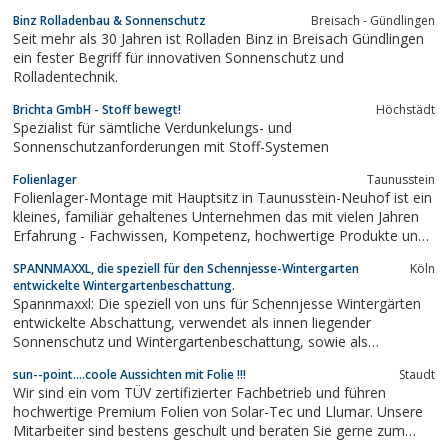
Binz Rolladenbau & Sonnenschutz
Breisach - Gündlingen
Seit mehr als 30 Jahren ist Rolladen Binz in Breisach Gündlingen
ein fester Begriff für innovativen Sonnenschutz und
Rolladentechnik.
Brichta GmbH - Stoff bewegt!
Höchstädt
Spezialist für sämtliche Verdunkelungs- und
Sonnenschutzanforderungen mit Stoff-Systemen
Folienlager
Taunusstein
Folienlager-Montage mit Hauptsitz in Taunusstein-Neuhof ist ein
kleines, familiär gehaltenes Unternehmen das mit vielen Jahren
Erfahrung - Fachwissen, Kompetenz, hochwertige Produkte und
professionelle Folienbeschichtungen aufweisen kann.Heute zählt
SPANNMAXXL, die speziell für den Schennjesse-Wintergarten
Köln
Folienlager zu einem der führenden Unternehmen für Verkauf
entwickelte Wintergartenbeschattung.
und Verarbeitung...
Spannmaxxl: Die speziell von uns für Schennjesse Wintergärten
entwickelte Abschattung, verwendet als innen liegender
Sonnenschutz und Wintergartenbeschattung, sowie als
Verschattung. Einsetzbar auch für Holzwintergärten als
sun--point....coole Aussichten mit Folie !!!
Staudt
Abschattung und Sonnenschutz: Ein Designprodukt von SKIA,
Wir sind ein vom TÜV zertifizierter Fachbetrieb und führen
dem Verlag für Schatten und Sonnenschutz aus...
hochwertige Premium Folien von Solar-Tec und Llumar. Unsere
Mitarbeiter sind bestens geschult und beraten Sie gerne zum