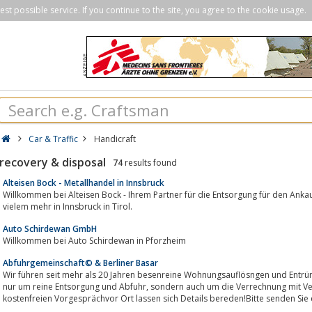
st possible service. If you continue to the site, you agree to the cookie usage.
Car & Traffic
Handicraft
recovery & disposal
74
results found
Alteisen Bock - Metallhandel in Innsbruck
Willkommen bei Alteisen Bock - Ihrem Partner für die Entsorgung für den Ankauf von Altmetall, Schrott, 
vielem mehr in Innsbruck in Tirol.
Auto Schirdewan GmbH
Willkommen bei Auto Schirdewan in Pforzheim
Abfuhrgemeinschaft© & Berliner Basar
Wir führen seit mehr als 20 Jahren besenreine Wohnungsauflösngen und Entrüm
nur um reine Entsorgung und Abfuhr, sondern auch um die Verrechnung mit Verwertbarem.Bei einem üblicherweise
kostenfreien Vorgesprächvor Ort lassen sich Details bereden!Bitte senden Sie e