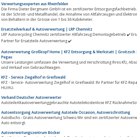
Verwertungsexperten aus Rheinfelden
Die Firma Dieter Bergmann GmbH ist ein zertifizierter Entsorgungsfachbetrie
ist der Schrott- und Metallhandel, die Annahme von Altfahrzeugen und Elektronikschrott sowie die Gestellung und Abholung
von Behältern in der Grösse von 1 bis 36 Kubikmeter.
Ersatzteilverkauf & Autoverwertung | LRP Chemnitz
LRP Autorecycling Chemnitz zertifizierter Altfahrzeug Demontagebetrieb ✔️ Ers
Partner für Ersatzteile Autoverwertung ✔️
Autoverwertung Großkopf Home | KFZ Entsorgung & Werkstatt | Groitzsch | 
Pegau
Unsere Leistungen umfassen die Verwertung und Verschrottung Ihres Kfz, Abschleppdienst, Kfz Werkstatt mit TÜV sowie An-
und Verkauf von Gebrauchtwagen.
KFZ - Service Ziegelhof in Greifswald
KFZ - Service- Autoverwertung Ziegelhof in Greifswald: Ihr Partner für KFZ-Reparatur, Autoverwertung, Schrottannahme und
HU/AU.
Verband Deutscher Autoverwerter
AutoteileAltautoverwertunggebrauchte Autoteilekostenlose KFZ RücknahmeSof
Autoentsorgung Autoverwertung Autoteile Occasion, Autoverschrottung
AutoBuchs - Gratis Autoverwertung Schweiz.Wir sind ein zertifizierter Autover
Auto entsorgt.
Autoverwertungszentrum Böcker