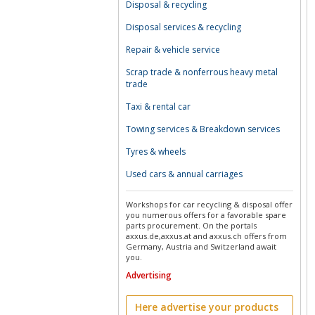
Disposal & recycling
Disposal services & recycling
Repair & vehicle service
Scrap trade & nonferrous heavy metal
trade
Taxi & rental car
Towing services & Breakdown services
Tyres & wheels
Used cars & annual carriages
Workshops for car recycling & disposal offer
you numerous offers for a favorable spare
parts procurement. On the portals
axxus.de,axxus.at and axxus.ch offers from
Germany, Austria and Switzerland await
you.
Advertising
Here advertise your products