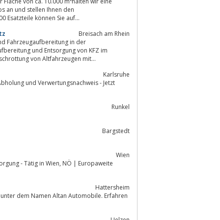
 Fläche von ca. 10.000 m²halten wir eine
os an und stellen Ihnen den
 Esatzteile können Sie auf...
tz
Breisach am Rhein
nd Fahrzeugaufbereitung in der
ufbereitung und Entsorgung von KFZ im
chrottung von Altfahrzeugen mit...
Karlsruhe
 Abholung und Verwertungsnachweis - Jetzt
Runkel
Bargstedt
Wien
Hattersheim
999 unter dem Namen Altan Automobile. Erfahren
Uelzen