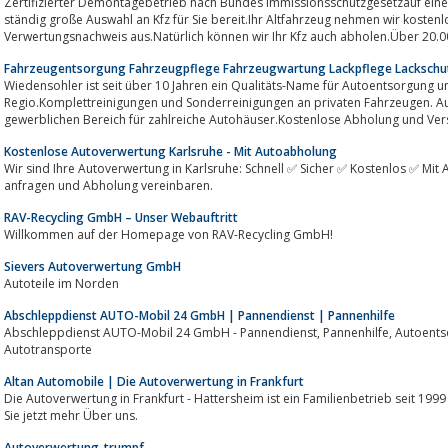
Zertifizierter Demontagebetrieb nach Bundes Immissionsschutzgesetzauf einer
ständig große Auswahl an Kfz für Sie bereit.Ihr Altfahrzeug nehmen wir kostenl
Verwertungsnachweis aus.Natürlich können wir Ihr Kfz auch abholen.Über 20.000
Fahrzeugentsorgung Fahrzeugpflege Fahrzeugwartung Lackpflege Lackschu
Wiedensohler ist seit über 10 Jahren ein Qualitäts-Name für Autoentsorgung u
Regio.Komplettreinigungen und Sonderreinigungen an privaten Fahrzeugen. A
gewerblichen Bereich für zahlreiche Autohäuser.Kostenlose Abholung und Vers
Kostenlose Autoverwertung Karlsruhe - Mit Autoabholung
Wir sind Ihre Autoverwertung in Karlsruhe: Schnell ✅ Sicher ✅ Kostenlos ✅ Mit
anfragen und Abholung vereinbaren.
RAV-Recycling GmbH – Unser Webauftritt
Willkommen auf der Homepage von RAV-Recycling GmbH!
Sievers Autoverwertung GmbH
Autoteile im Norden
Abschleppdienst AUTO-Mobil 24 GmbH | Pannendienst | Pannenhilfe
Abschleppdienst AUTO-Mobil 24 GmbH - Pannendienst, Pannenhilfe, Autoentsorgung - Tätig in Wien, NÖ | Europaweite
Autotransporte
Altan Automobile | Die Autoverwertung in Frankfurt
Die Autoverwertung in Frankfurt - Hattersheim ist ein Familienbetrieb seit 1
Sie jetzt mehr Über uns.
Autoverwertung-trumpf