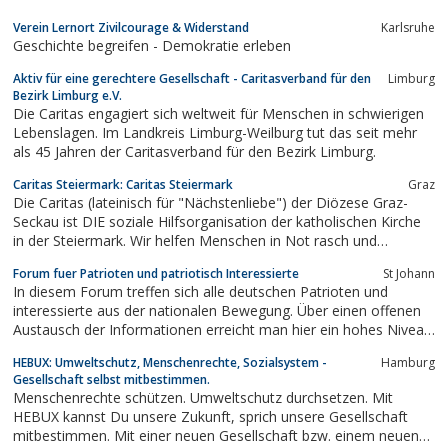
Verein Lernort Zivilcourage & Widerstand
Karlsruhe
Geschichte begreifen - Demokratie erleben
Aktiv für eine gerechtere Gesellschaft - Caritasverband für den
Limburg
Bezirk Limburg e.V.
Die Caritas engagiert sich weltweit für Menschen in schwierigen
Lebenslagen. Im Landkreis Limburg-Weilburg tut das seit mehr
als 45 Jahren der Caritasverband für den Bezirk Limburg.
Caritas Steiermark: Caritas Steiermark
Graz
Die Caritas (lateinisch für "Nächstenliebe") der Diözese Graz-
Seckau ist DIE soziale Hilfsorganisation der katholischen Kirche
in der Steiermark. Wir helfen Menschen in Not rasch und
tatkräftig, treten für sie ein und bestärken sie in ihren
Forum fuer Patrioten und patriotisch Interessierte
St Johann
Fähigkeiten. Wir sind in den Bereichen "Hilfe für Menschen in
In diesem Forum treffen sich alle deutschen Patrioten und
Not"...
interessierte aus der nationalen Bewegung. Über einen offenen
Austausch der Informationen erreicht man hier ein hohes Niveau
an Kommunikation und auch interessanter Kontakte. Das private
HEBUX: Umweltschutz, Menschenrechte, Sozialsystem -
Hamburg
Projekt soll die nationale Bewegung fördern.
Gesellschaft selbst mitbestimmen.
Menschenrechte schützen. Umweltschutz durchsetzen. Mit
HEBUX kannst Du unsere Zukunft, sprich unsere Gesellschaft
mitbestimmen. Mit einer neuen Gesellschaft bzw. einem neuen