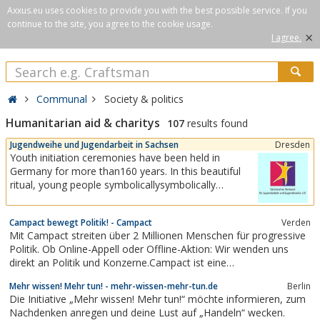
Axxus.eu uses cookies to provide you with the best possible service. If you
continue to the site, you agree to the cookie usage.
×
I agree.
Communal
Society & politics
Humanitarian aid & charitys
107
results found
Jugendweihe und Jugendarbeit in Sachsen
Dresden
Youth initiation ceremonies have been held in
Germany for more than160 years. In this beautiful
ritual, young people symbolicallysymbolically
celebrate the transition from childhoodto adulthood.
Since 1990, we have been promoting youth welfare
Campact bewegt Politik! - Campact
Verden
and youth initiation ceremonies, thus maintaining a
Mit Campact streiten über 2 Millionen Menschen für progressive
tradition that will soon be 170...
Politik. Ob Online-Appell oder Offline-Aktion: Wir wenden uns
direkt an Politik und Konzerne.Campact ist eine
Bürgerbewegung, mit der über 2 Millionen Menschen für
Mehr wissen! Mehr tun! - mehr-wissen-mehr-tun.de
Berlin
progressive Politik streiten.
Die Initiative „Mehr wissen! Mehr tun!“ möchte informieren, zum
Nachdenken anregen und deine Lust auf „Handeln“ wecken.