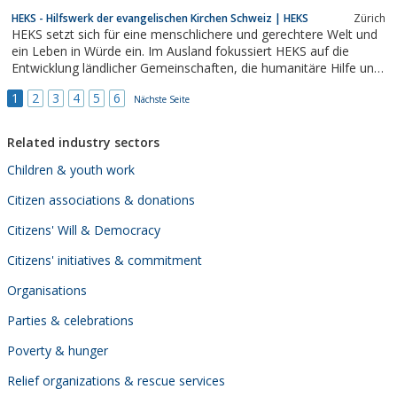
Sozialsystem möchten wir aktuelle Probleme lösen. Du kannst
HEKS - Hilfswerk der evangelischen Kirchen Schweiz | HEKS
Zürich
unsere Zukunft mitgestimmen und das ohne Dich von einer
HEKS setzt sich für eine menschlichere und gerechtere Welt und
Partei abhängig zu machen.
ein Leben in Würde ein. Im Ausland fokussiert HEKS auf die
Entwicklung ländlicher Gemeinschaften, die humanitäre Hilfe und
die kirchliche Zusammenarbeit. In der Schweiz setzt sich HEKS
1
2
3
4
5
6
für die Rechte und die Integration von Flüchtlingen und sozial
Nächste Seite
benachteiligten...
Related industry sectors
Children & youth work
Citizen associations & donations
Citizens' Will & Democracy
Citizens' initiatives & commitment
Organisations
Parties & celebrations
Poverty & hunger
Relief organizations & rescue services