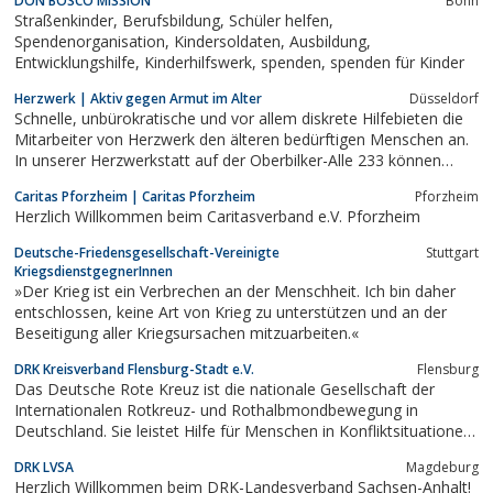
DON BOSCO MISSION
Bonn
Straßenkinder, Berufsbildung, Schüler helfen,
Spendenorganisation, Kindersoldaten, Ausbildung,
Entwicklungshilfe, Kinderhilfswerk, spenden, spenden für Kinder
Herzwerk | Aktiv gegen Armut im Alter
Düsseldorf
Schnelle, unbürokratische und vor allem diskrete Hilfebieten die
Mitarbeiter von Herzwerk den älteren bedürftigen Menschen an.
In unserer Herzwerkstatt auf der Oberbilker-Alle 233 können
Senioren, die in Düsseldorf an der Armutsgrenze leben,
Caritas Pforzheim | Caritas Pforzheim
Pforzheim
kostenlos Dinge des täglichen Bedarfs erhalten.
Herzlich Willkommen beim Caritasverband e.V. Pforzheim
Deutsche-Friedensgesellschaft-Vereinigte
Stuttgart
KriegsdienstgegnerInnen
»Der Krieg ist ein Verbrechen an der Menschheit. Ich bin daher
entschlossen, keine Art von Krieg zu unterstützen und an der
Beseitigung aller Kriegsursachen mitzuarbeiten.«
DRK Kreisverband Flensburg-Stadt e.V.
Flensburg
Das Deutsche Rote Kreuz ist die nationale Gesellschaft der
Internationalen Rotkreuz- und Rothalbmondbewegung in
Deutschland. Sie leistet Hilfe für Menschen in Konfliktsituationen,
bei Katastrophen, gesundheitlichen oder sozialen Notlagen.
DRK LVSA
Magdeburg
Herzlich Willkommen beim DRK-Landesverband Sachsen-Anhalt!