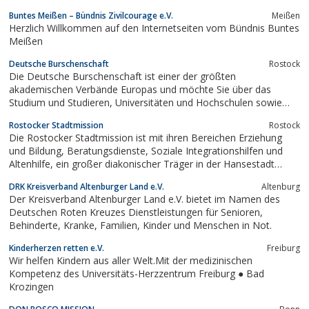
Buntes Meißen – Bündnis Zivilcourage e.V.
Meißen
Herzlich Willkommen auf den Internetseiten vom Bündnis Buntes
Meißen
Deutsche Burschenschaft
Rostock
Die Deutsche Burschenschaft ist einer der größten
akademischen Verbände Europas und möchte Sie über das
Studium und Studieren, Universitäten und Hochschulen sowie
Wohnmöglichkeiten für Studienanfänger informieren.
Rostocker Stadtmission
Rostock
Die Rostocker Stadtmission ist mit ihren Bereichen Erziehung
und Bildung, Beratungsdienste, Soziale Integrationshilfen und
Altenhilfe, ein großer diakonischer Träger in der Hansestadt
Rostock, im Landkreis Rostock und in Teilen des Landkreises
DRK Kreisverband Altenburger Land e.V.
Altenburg
Vorpommern-Rügen.
Der Kreisverband Altenburger Land e.V. bietet im Namen des
Deutschen Roten Kreuzes Dienstleistungen für Senioren,
Behinderte, Kranke, Familien, Kinder und Menschen in Not.
Kinderherzen retten e.V.
Freiburg
Wir helfen Kindern aus aller Welt.Mit der medizinischen
Kompetenz des Universitäts-Herzzentrum Freiburg ● Bad
Krozingen