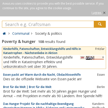
Axxus.eu uses cookies to provide you with the best possible service. If you
continue to the site, you agree to the cookie usage.
×
I agree.
Communal
Society & politics
Poverty & hunger
108
results found
Kinderhilfe, Patenschaften, Entwicklungshilfe und Hilfe in
Fritzlar
Katastrophen - Nächstenliebe in Aktion
Kinderhilfe, Patenschaften, Entwicklungshilfe
und Hilfe in Katastrophen effektiv und
unbürokratisch seit über 30 Jahren.
Essen packt an! Warm durch die Nacht, Obdachlosenhilfe
Essen
Dies ist die offizielle Webseite von Essen packt an!
Brot für die Welt | Brot für die Welt
Berlin
Brot für die Welt: Seit mehr als 50 Jahren gegen Hunger und
Armut – mit Projekten in mehr als 90 Ländern. Ihre Spende hilft!
Das Hunger Projekt für die nachhaltige Beendigung
Kandern-
chronischen Hungers in Afrika, Südasien und Lateinamerika
Wollbach