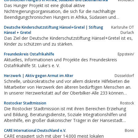
Das Hunger Projekt ist eine global aktive
Nichtregierungsorganisation, die sich für die nachhaltige
Beendigungchronischen Hungers in Afrika, Südasien und
Lateinamerika einsetzt.
Deutsche Kinderschutzstiftung Hänsel+Gretel | Stiftung
Karlsruhe OT
Hänsel + Gretel
Durlach
Das Ziel der Deutsche Kinderschutzstiftung Hänsel+Gretel ist es,
Kinder zu schützen und zu stärken.
Freundeskreis Ostafrikahilfe
Eppstein/
Aktuelles, Informationen und Projekte des Freundeskreis
Ostafrikahilfe St. Luke's e. V.
Herzwerk | Aktiv gegen Armut im Alter
Düsseldorf
Schnelle, unbürokratische und vor allem diskrete Hilfebieten die
Mitarbeiter von Herzwerk den älteren bedürftigen Menschen an.
In unserer Herzwerkstatt auf der Oberbilker-Alle 233 können
Senioren, die in Düsseldorf an der Armutsgrenze leben,
Rostocker Stadtmission
Rostock
kostenlos Dinge des täglichen Bedarfs erhalten.
Die Rostocker Stadtmission ist mit ihren Bereichen Erziehung
und Bildung, Beratungsdienste, Soziale Integrationshilfen und
Altenhilfe, ein großer diakonischer Träger in der Hansestadt
Rostock, im Landkreis Rostock und in Teilen des Landkreises
CARE International Deutschland e.V.
Bonn
Vorpommern-Rügen.
CARE engagiert sich mit über 14.000 meist lokalen