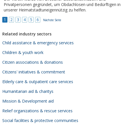
Privatpersonen gegründet, um Obdachlosen und Bedürftigen in
unserer Heimatstadtuneigennützig zu helfen.
1
2
3
4
5
6
Nächste Seite
Related industry sectors
Child assistance & emergency services
Children & youth work
Citizen associations & donations
Citizens' initiatives & commitment
Elderly care & outpatient care services
Humanitarian aid & charitys
Mission & Development aid
Relief organizations & rescue services
Social facilities & protective communities