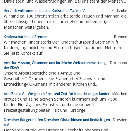
Dinkelsbühl und Wassertrüdingen an. Bei uns steht der Mensch
mit ...
Herzlich willkommen bei der Karlsruher Tafel e.V.
Karlsruhe
Wir sind ca. 100 ehrenamtlich arbeitende Frauen und Männer, die
überschüssige Lebensmittel sammeln und an bedürftige
Menschen weitergeben.
Kinderschutzbund Bremen
Bremen
Wir machen Kinder stark! Der Kinderschutzbund Bremen hilft
Kindern, Jugendlichen und Eltern in Krisensituationen. Nehmen
Sie jetzt Kontakt auf.
Amt für Mission, Ökumene und kirchliche Weltverantwortung
Dortmund
der EKvW
Unsere Arbeitsbereiche sind:1.Armut und
Gesundheit2.Ökumenische Frauenarbeit3.Umwelt und
Entwicklung4.Ökumene mit anderen Kirchen und
Gemeinschaften5.Wirtschaft und fairer Handel6.Hoffnung für
brotZeit e.V. - Wir geben Brot und Zeit für benachteiligte Kinder.
München
Osteuropa
brotZeit und seine aktiven Senioren kümmern sich um 7.500
Kinder. Ein tägliches Frühstück und eine sinnvolle
Freizeitgestaltung bieten Halt und Fürsorge.
Dresdner Bürger helfen Dresdner Obdachlosen und Bedürftigen
Dresden
e.V.
Der Verein wurde von Dresdner Geschäftsinhabern und