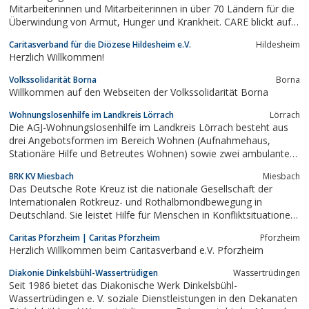
Mitarbeiterinnen und Mitarbeiterinnen in über 70 Ländern für die
Überwindung von Armut, Hunger und Krankheit. CARE blickt auf
60 Jahre Erfahrung im Bereich der Nothilfe und
Caritasverband für die Diözese Hildesheim e.V.
Hildesheim
Entwicklungszusammenarbeit zurück, hat Beraterstatus I bei den
Herzlich Willkommen!
Vereinten Nationen und hilft unabhängig...
Volkssolidarität Borna
Borna
Willkommen auf den Webseiten der Volkssolidarität Borna
Wohnungslosenhilfe im Landkreis Lörrach
Lörrach
Die AGJ-Wohnungslosenhilfe im Landkreis Lörrach besteht aus
drei Angebotsformen im Bereich Wohnen (Aufnahmehaus,
Stationäre Hilfe und Betreutes Wohnen) sowie zwei ambulanten
Fachberatungen und Tagesstätten in Lörrach und Weil am Rhein.
BRK KV Miesbach
Miesbach
Das Deutsche Rote Kreuz ist die nationale Gesellschaft der
Internationalen Rotkreuz- und Rothalbmondbewegung in
Deutschland. Sie leistet Hilfe für Menschen in Konfliktsituationen,
bei Katastrophen, gesundheitlichen oder sozialen
Caritas Pforzheim | Caritas Pforzheim
Pforzheim
Notlagen.Herzlich Willkommen beim BRK -Kreisverband
Herzlich Willkommen beim Caritasverband e.V. Pforzheim
Miesbach!
Diakonie Dinkelsbühl-Wassertrüdigen
Wassertrüdingen
Seit 1986 bietet das Diakonische Werk Dinkelsbühl-
Wassertrüdingen e. V. soziale Dienstleistungen in den Dekanaten