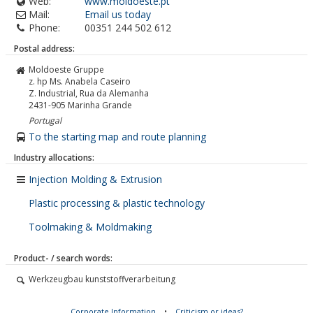
Web:
www.moldoeste.pt
Mail:
Email us today
Phone:
00351 244 502 612
Postal address:
Moldoeste Gruppe
z. hp Ms. Anabela Caseiro
Z. Industrial, Rua da Alemanha
2431-905
Marinha Grande
Portugal
To the starting map and route planning
Industry allocations:
Injection Molding & Extrusion
Plastic processing & plastic technology
Toolmaking & Moldmaking
Product- / search words:
Werkzeugbau kunststoffverarbeitung
Corporate Information
•
Criticism or ideas?