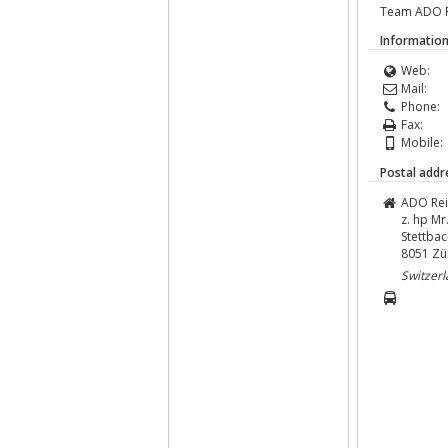
Team ADO R
Information
Web:
Mail:
Phone:
Fax:
Mobile:
Postal addr
ADO Rei
z. hp Mr
Stettbac
8051
Zü
Switzer