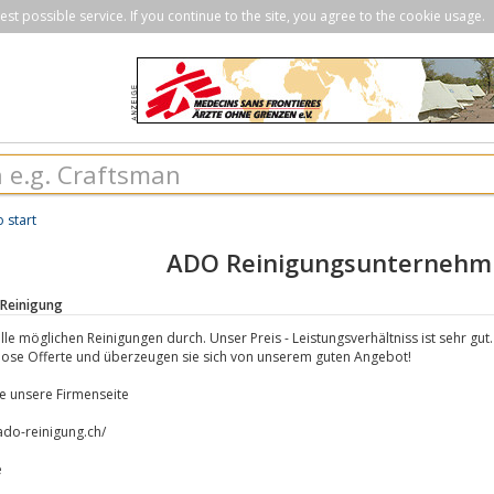
st possible service. If you continue to the site, you agree to the cookie usage.
o start
ADO Reinigungsunternehm
Reinigung
lle möglichen Reinigungen durch. Unser Preis - Leistungsverhältniss ist sehr gut.
lose Offerte und überzeugen sie sich von unserem guten Angebot!
e unsere Firmenseite
ado-reinigung.ch/
e