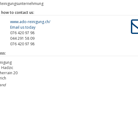
einigungsunternehmung
 how to contact us:
www.ado-reinigung.ch/
Email us today
076 420 97 98
044 291 58 09
076 420 97 98
ess:
nigung
. Hadzic
herrain 20
rich
land