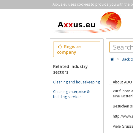
Axxus.eu uses cookies to provide you with the be
Register
company
Back t
Related industry
sectors
About ADO 
Cleaning and housekeeping
Wir führen a
Cleaning enterprise &
eine Kosten
building services
Besuchen si
http://www.
Viele Grüss