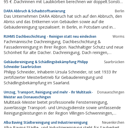
95 € .Dachrinnen mit Laubkörben berechnen wir doppelt.Sonstige
Gebäudereinigung...
Preise (inkl. Material und MwSt.):Mindestauftragswert 119, 00
DARA Abbruch & Schadstoffsanierung
Berlin
€Weitere Leistungen und Preise auf AnfrageEs fallen keine...
Das Unternehmen DARA Abbruch hat sich auf den Abbruch, den
Abriss und das Entkernen von Gebäuden sowie auf die
Gebäudereinigung spezialisiert. In Berlin, in Potsdam und in
Brandenburg werden Kunden kompetent und zuverlässig bedient.
RUHMS Dachbeschichtung - Reinigen statt neu eindecken
Worms
Fachmännische Dachreinigung, Dachbeschichtung &
Fassadenreinigung in Ihrer Region. Nachhaltiger Schutz und neue
Schönheit für alte Dächer. Dachreinigung, Dach reinigen,
Dachbeschichtung, Dach beschichten, Kaminsanierung,
Gebäudereinigung & Schädlingsbekämpfung Philipp
Saarbrücken
Dachfarbe ändern, Farbveränderungen, Industrieanlagen
Schneider Saarbrücken
Beschichtung, Fassadenreinigung,...
Philipp Schneider, Inhaberin Ursula Schneider, ist seit 1933 Ihr
zertifizierter Meisterbetrieb für Gebäudereinigung und
Schädlingsbekämpfung im Saarland.
Umzug, Transport, Reinigung und mehr - Ihr Multitask-
Donaueschingen
Meister aus Donaueschingen
Multitask-Meister bietet professionelle Fensterreinigung,
zuverlässige Transport- und Umzugsdienste sowie umfassende
Reinigungsleistungen in der Region Villingen-Schwenningen,
Donaueschingen, Rottweil, Tuttlingen, Bodensee und
Alba Baving Städtereinigung und Industriereinigung
Neuenkirchen
Umgebung. Unser erfahrenes Team sorgt für effiziente
Alba Baving Städte- und Industriereinigung steht für Sauberkeit