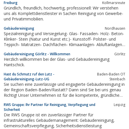
Freiburg
Kollmarsreute
Gründlich, freundlich, hochwertig, professionell: Wir verstehen
uns als Komplettdienstleister in Sachen Reinigung von Gewerbe-
und Privatimmobilien.
Gebäudereinigung
Nordhausen
Spezialreinigung und Versiegelung- Glas- Fassaden- Holz- Beton-
Klinker- Stein (Natur und Kunst etc.)- Kunsstoff- Polster- und
Teppich- Matratzen- Dachflächen- Klimaanlagen- Abluftanlagen-
Desinfektionen, etc.Wir arbeiten für sie Deutschland - und
Gebäudereinigung Görlitz - Willkommen
Görlitz
Europaweit24 Stunden an 365...
Herzlich willkommen bei der Glas- und Gebäudereinigung
Hantschick.
Hast du Schmutz ruf den Lutz -
Baden-Baden OT
Gebäudereinigung-Lutz-UG
Steinbach
Sie suchen eine zuverlässige und engagierte Gebäudereinigung in
der Region Baden-Baden/Rastatt? Dann sind Sie bei uns genau
Richtig! Unser Unternehmen ist für die kompetente, gründliche
und zuverlässige Auftragsführung weithin bekannt.
RWS Gruppe: Ihr Partner für Reinigung, Verpflegung und
Leipzig
Sicherheit
Die RWS Gruppe ist ein zuverlässiger Partner für
infrastrukturelles Gebäudemanagement: Gebäudereinigung,
Gemeinschaftsverpflegung, Sicherheitsdienstleistung