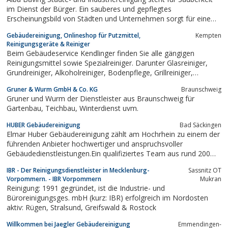
Lösungen, die perfekt auf Ihre Bedürfnisse...
im Dienst der Bürger. Ein sauberes und gepflegtes
Erscheinungsbild von Städten und Unternehmen sorgt für eine
Steigerung der Attraktivität und für eine Anhebung der
Gebäudereinigung, Onlineshop für Putzmittel,
Kempten
Lebensqualität der Bewohner. Alba reinigt täglich weit über 2.000
Reinigungsgeräte & Reiniger
Kilometer Strassen und Wege und...
Beim Gebäudeservice Kendlinger finden Sie alle gängigen
Reinigungsmittel sowie Spezialreiniger. Darunter Glasreiniger,
Grundreiniger, Alkoholreiniger, Bodenpflege, Grillreiniger,
Küchenreiniger und Reinigungszubehör. Außerdem führen wir
Gruner & Wurm GmbH & Co. KG
Braunschweig
hochwertige Reinigungsgeräte wie zb Staubsauger. Machen Sie
Gruner und Wurm der Dienstleister aus Braunschweig für
sich selbst ein Bild von...
Gartenbau, Teichbau, Winterdienst uvm.
HUBER Gebäudereinigung
Bad Säckingen
Elmar Huber Gebäudereinigung zählt am Hochrhein zu einem der
führenden Anbieter hochwertiger und anspruchsvoller
Gebäudedienstleistungen.Ein qualifiziertes Team aus rund 200
Mitarbeitern trägt dazu bei, dass das breitgefächerte,
IBR - Der Reinigungsdienstleister in Mecklenburg-
Sassnitz OT
anspruchsvolle Dienstleistungsspektrum an 365 Tagen im Jahr
Vorpommern. - IBR Vorpommern
Mukran
rund um die Uhr erbracht werden...
Reinigung: 1991 gegründet, ist die Industrie- und
Büroreinigungsges. mbH (kurz: IBR) erfolgreich im Nordosten
aktiv: Rügen, Stralsund, Greifswald & Rostock
Willkommen bei Jaegler Gebäudereinigung
Emmendingen-