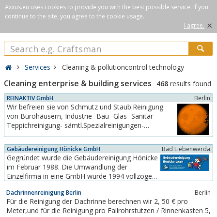
Axxus.eu uses cookies to provide you with the best possible service. If you
continue to the site, you agree to the cookie usage.
×
I agree.
Services
Cleaning & pollutioncontrol technology
Cleaning enterprise & building services
468
results found
REINAKTIV GmbH
Berlin
Wir befreien sie von Schmutz und Staub.Reinigung
von Bürohäusern, Industrie- Bau- Glas- Sanitär-
Teppichreinigung- sämtl.Spezialreinigungen-
Winterdienst_Schauen Sie sich auf unseren Seiten
(werden ständig mehr) ein wenig um, wir hoffen, Ihr
Gebäudereinigung Hönicke GmbH
Bad Liebenwerda
Interesse geweckt zu haben und beantworten gern
Gegründet wurde die Gebäudereinigung Hönicke
und unverbindlich jede...
im Februar 1988. Die Umwandlung der
Einzelfirma in eine GmbH wurde 1994 vollzogen.
Geführt wird der Meister- und Innungsbetrieb
Dachrinnenreinigung Berlin
Berlin
vom Geschäftsführer Herrn Dietmar Hönicke.
Für die Reinigung der Dachrinne berechnen wir 2, 50 € pro
Der Hauptsitz des Unternehmens ist in Bad
Meter,und für die Reinigung pro Fallrohrstutzen / Rinnenkasten 5,
Liebenwerda.Als Handwerksbetrieb bildet die