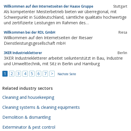
Willkommen auf den Internetseiten der Haase Gruppe
Stuttgart
Als kompetenter Meisterbetrieb bieten wir überregional, mit
Schwerpunkt in Süddeutschland, sämtliche qualitativ hochwertige
und zertifizierte Leistungen im Rahmen des
Gebäudemanagements an (z. B. Glas- und Gebäudereinigung,
Willkommen bei der RDL GmbH
Riesa
Vegetationspflege, Winterdienste, Hausmeisterservice etc.
Willkommen auf den Internetseiten der Riesaer
Dienstleistungsgesellschaft mbH
3KER Industriekletterer
Berlin
3KER Industriekletterer arbeitet seilunterstützt in Bau, Industrie
und Umwelttechnik, mit Sitz in Berlin und Hamburg
1
2
3
4
5
6
7
>
Nächste Seite
Related industry sectors
Cleaning and housekeeping
Cleaning systems & cleaning equipments
Demolition & dismantling
Exterminator & pest control