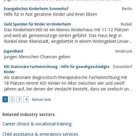
heutigen stationären Einrichtungen "Haus am Wald" in Tabarz
Evangelisches Kinderheim Sonnenhof
Berlin
und die "Klostermühle" in Waltershausen / Schnepfenthal die...
Hilfe für in Not geratene Kinder und ihren Eltern
Geld Spenden für Kinder im Kinderheim
Runkel
Das Kinderheim360 ist ein kleines Kinderhaus mit 11-12 Plätzen
und wird als gemeinnützige GmbH geführt. Das Haus liegt in
Runkel einer Kleinstadt, eingebettet in einem Wohngebiet.Unser
Haus bietet Kindern eine familienähnliche Betreuung.
Jugendland
Innsbruck
Demzufolge sind im Kinderheim360Grad sechs pädagogische
Jungen Menschen Chancen geben
Mitarbeiter/innen, Erzieher und...
KiD Stationäre Facheinrichtung - Hilfe für gewaltgeschädigte
Düsseldorf
Kinder
Als stationäre diagnostisch-therapeutische Facheinrichtung mit
18 Plätzen nimmt KiD Kinder im Alter zwischen vier und zwölf
Jahren auf, bei denen der Verdacht besteht, dass sie seelisch und
körperlich misshandelt oder sexuell missbraucht wurden.Diesen
1
2
3
4
Kindern und ihren Herkunftsfamilien geben wir mitten in
Nächste Seite
Düsseldorf neue...
Related industry sectors
Career choice & vocational training
Child assistance & emergency services