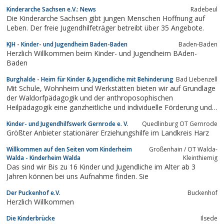
lerntherapeutischem Angebot zur schulischen
Kinderarche Sachsen e.V.: News
Radebeul
Wiedereingliederung.
Die Kinderarche Sachsen gibt jungen Menschen Hoffnung auf
Leben. Der freie Jugendhilfeträger betreibt über 35 Angebote.
KJH - Kinder- und Jugendheim Baden-Baden
Baden-Baden
Herzlich Willkommen beim Kinder- und Jugendheim BAden-
Baden
Burghalde - Heim für Kinder & Jugendliche mit Behinderung
Bad Liebenzell
Mit Schule, Wohnheim und Werkstätten bieten wir auf Grundlage
der Waldorfpädagogik und der anthroposophischen
Heilpädagogik eine ganzheitliche und individuelle Förderung und
Betreuung an.
Kinder- und Jugendhilfswerk Gernrode e. V.
Quedlinburg OT Gernrode
Größter Anbieter stationärer Erziehungshilfe im Landkreis Harz
Willkommen auf den Seiten vom Kinderheim
Großenhain / OT Walda-
Walda - Kinderheim Walda
Kleinthiemig
Das sind wir Bis zu 16 Kinder und Jugendliche im Alter ab 3
Jahren können bei uns Aufnahme finden. Sie
Der Puckenhof e.V.
Buckenhof
Herzlich Willkommen
Die Kinderbrücke
Ilsede