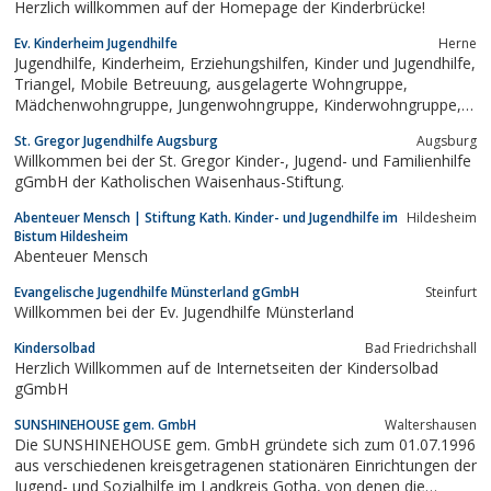
Herzlich willkommen auf der Homepage der Kinderbrücke!
Ev. Kinderheim Jugendhilfe
Herne
Jugendhilfe, Kinderheim, Erziehungshilfen, Kinder und Jugendhilfe,
Triangel, Mobile Betreuung, ausgelagerte Wohngruppe,
Mädchenwohngruppe, Jungenwohngruppe, Kinderwohngruppe,
Fünf Tage Wohngruppe, Flexible Erziehungshilfe, Mutter Kind,
St. Gregor Jugendhilfe Augsburg
Augsburg
Intensivangebote, Wohngruppen, Flexible und ambulante
Willkommen bei der St. Gregor Kinder-, Jugend- und Familienhilfe
Dienste, Familienaktivierende Hilfen,...
gGmbH der Katholischen Waisenhaus-Stiftung.
Abenteuer Mensch | Stiftung Kath. Kinder- und Jugendhilfe im
Hildesheim
Bistum Hildesheim
Abenteuer Mensch
Evangelische Jugendhilfe Münsterland gGmbH
Steinfurt
Willkommen bei der Ev. Jugendhilfe Münsterland
Kindersolbad
Bad Friedrichshall
Herzlich Willkommen auf de Internetseiten der Kindersolbad
gGmbH
SUNSHINEHOUSE gem. GmbH
Waltershausen
Die SUNSHINEHOUSE gem. GmbH gründete sich zum 01.07.1996
aus verschiedenen kreisgetragenen stationären Einrichtungen der
Jugend- und Sozialhilfe im Landkreis Gotha, von denen die